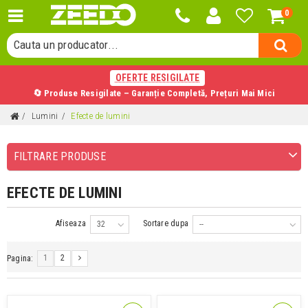
0
Cauta o categorie...
Cauta un producator...
Cauta un produs...
OFERTE RESIGILATE
🔄 Produse Resigilate – Garanție Completă, Prețuri Mai Mici
Lumini
Efecte de lumini
FILTRARE PRODUSE
EFECTE DE LUMINI
Afiseaza
Sortare dupa
32
--
1
2
Pagina: