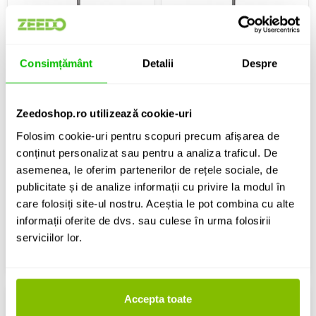
Consimțământ
Detalii
Despre
Zeedoshop.ro utilizează cookie-uri
Set de lumini
Efecte de lumini LED
Folosim cookie-uri pentru scopuri precum afișarea de
Beamz Partybar 2PAR
Beamz Partybar2 2x PAR + 2x
conținut personalizat sau pentru a analiza traficul. De
Derby
asemenea, le oferim partenerilor de rețele sociale, de
782 Lei
1,016 Lei
publicitate și de analize informații cu privire la modul în
care folosiți site-ul nostru. Aceștia le pot combina cu alte
IN STOC
IN STOC
informații oferite de dvs. sau culese în urma folosirii
serviciilor lor.
ADAUGA IN COS
ADAUGA IN COS
Accepta toate