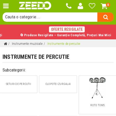
0
Cauta un produs...
Cauta o categorie...
Cauta un producator...
OFERTE RESIGILATE
Cauta un produs...
🔄 Produse Resigilate – Garanție Completă, Prețuri Mai Mici
Instrumente muzicale
Instrumente de percutie
INSTRUMENTE DE PERCUTIE
Subcategorii:
SETURI DE PERCUTII
CLOPOTEI ZURGALAI
ROTO TOMS