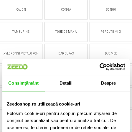
CAJON
CONGA
BONGO
TAMBURINE
TOBE DE MANA
PERCUTII MICI
XYLOFON SI METALOFON
DARBUKAS
DJEMBE
TIMBALE
CABASA
MARACAS
Consimțământ
Detalii
Despre
SHAKERE
BLOCKS
COWBELL
Zeedoshop.ro utilizează cookie-uri
Folosim cookie-uri pentru scopuri precum afișarea de
CHIMES
TRIANGLES
AGOGOS
conținut personalizat sau pentru a analiza traficul. De
asemenea, le oferim partenerilor de rețele sociale, de