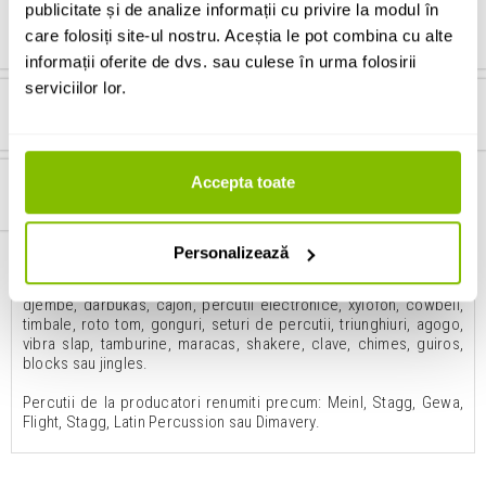
publicitate și de analize informații cu privire la modul în
CLAVE
GUIROS
VIBRA SLAP
care folosiți site-ul nostru. Aceștia le pot combina cu alte
informații oferite de dvs. sau culese în urma folosirii
serviciilor lor.
GONG
OCTABAN
PERCUTII ELECTRONICE
Accepta toate
ACCESORII DE PERCUTII
Personalizează
Oferta Magazinului de Muzica Zeedo Shop cuprinde toata gama
de instrumente muzicale de percutie precum: conga, bongo,
djembe, darbukas, cajon, percutii electronice, xylofon, cowbell,
timbale, roto tom, gonguri, seturi de percutii, triunghiuri, agogo,
vibra slap, tamburine, maracas, shakere, clave, chimes, guiros,
blocks sau jingles.
Percutii de la producatori renumiti precum: Meinl, Stagg, Gewa,
Flight, Stagg, Latin Percussion sau Dimavery.