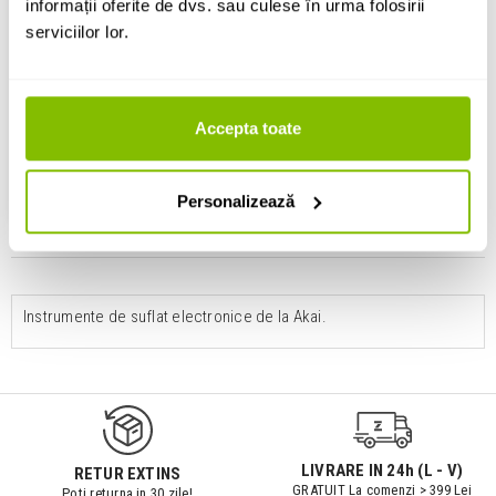
informații oferite de dvs. sau culese în urma folosirii
Akai EWI Solo
serviciilor lor.
2,094 Lei
Accepta toate
Disponibilitate: La Comanda
ADAUGA IN COS
Personalizează
Instrumente de suflat electronice de la Akai.
LIVRARE IN 24h (L - V)
RETUR EXTINS
GRATUIT La comenzi > 399 Lei
Poti returna in 30 zile!