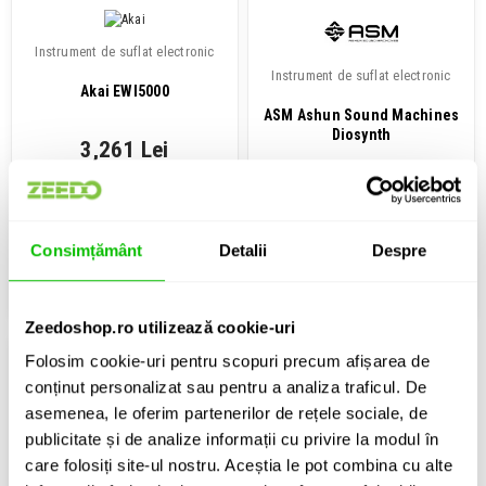
Instrument de suflat electronic
Instrument de suflat electronic
Akai EWI5000
ASM Ashun Sound Machines
Diosynth
3,261 Lei
7,424 Lei
Disponibilitate: La Comanda
Contactati-ne pentru stoc
Consimțământ
Detalii
Despre
ADAUGA IN COS
ADAUGA IN COS
Zeedoshop.ro utilizează cookie-uri
Folosim cookie-uri pentru scopuri precum afișarea de
conținut personalizat sau pentru a analiza traficul. De
asemenea, le oferim partenerilor de rețele sociale, de
publicitate și de analize informații cu privire la modul în
Instrument de suflat electronic
care folosiți site-ul nostru. Aceștia le pot combina cu alte