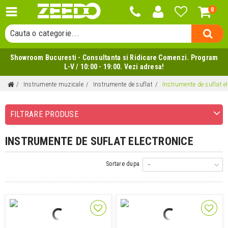
0
Cauta un produs...
Cauta o categorie...
Cauta un producator...
Showroom Bucuresti - Consultanta si Ridicare Comenzi. Program
Cauta un produs...
L-V / 10:00 - 19:00. Vezi adresa!
Instrumente muzicale
Instrumente de suflat
Instrumente de suflat el
FILTRARE PRODUSE
INSTRUMENTE DE SUFLAT ELECTRONICE
Sortare dupa
--