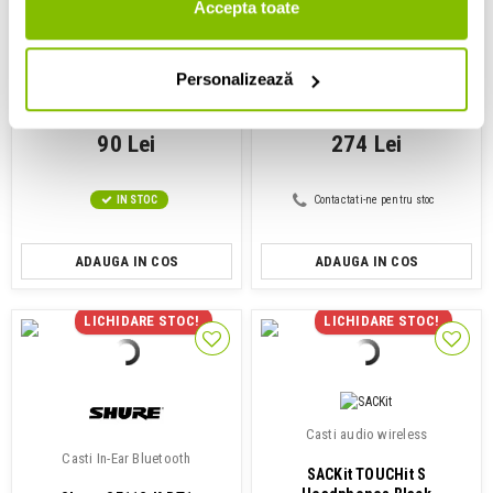
Accepta toate
Casti monitorizare In-Ear
Casti bluetooth in-ear
Personalizează
KZ Acoustics ZVX Pro
KZ Acoustics Krio
90 Lei
274 Lei
IN STOC
Contactati-ne pentru stoc
ADAUGA IN COS
ADAUGA IN COS
LICHIDARE STOC!
LICHIDARE STOC!
Casti audio wireless
Casti In-Ear Bluetooth
SACKit TOUCHit S