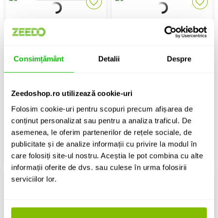
Casti over-ear cu noise cancelling
Casti studio profesionale
Consimțământ
Detalii
Despre
KZ Acoustics T10 Black
Audio Technica ATH-R70xa
Zeedoshop.ro utilizează cookie-uri
449 Lei
1,828 Lei
Folosim cookie-uri pentru scopuri precum afișarea de
conținut personalizat sau pentru a analiza traficul. De
IN STOC
IN STOC
asemenea, le oferim partenerilor de rețele sociale, de
publicitate și de analize informații cu privire la modul în
ADAUGA IN COS
ADAUGA IN COS
care folosiți site-ul nostru. Aceștia le pot combina cu alte
informații oferite de dvs. sau culese în urma folosirii
serviciilor lor.