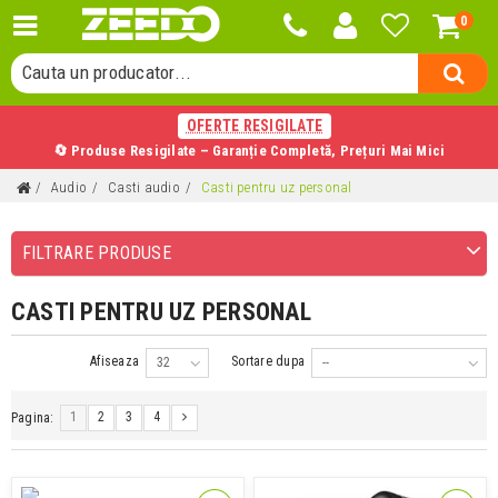
0
Cauta o categorie...
Cauta un producator...
Cauta un produs...
OFERTE RESIGILATE
🔄 Produse Resigilate – Garanție Completă, Prețuri Mai Mici
Audio
Casti audio
Casti pentru uz personal
FILTRARE PRODUSE
CASTI PENTRU UZ PERSONAL
Afiseaza
Sortare dupa
32
--
1
2
3
4
Pagina: