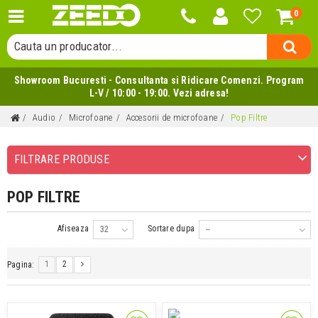
0
Cauta o categorie...
Cauta un producator...
Cauta un produs...
Showroom Bucuresti - Consultanta si Ridicare Comenzi. Program
L-V / 10:00 - 19:00. Vezi adresa!
Audio
Microfoane
Accesorii de microfoane
Pop Filtre
FILTRARE PRODUSE
POP FILTRE
Afiseaza
Sortare dupa
32
--
1
2
Pagina: