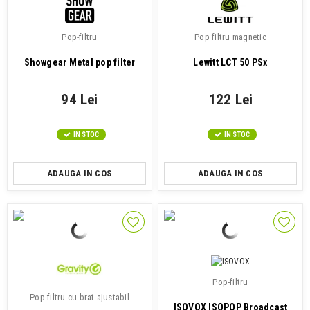
Pop-filtru
Pop filtru magnetic
Showgear Metal pop filter
Lewitt LCT 50 PSx
94 Lei
122 Lei
IN STOC
IN STOC
ADAUGA IN COS
ADAUGA IN COS
Pop-filtru
Pop filtru cu brat ajustabil
ISOVOX ISOPOP Broadcast