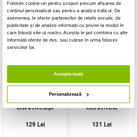
Folosim cookie-uri pentru scopuri precum afișarea de
391 Lei
446 Lei
conținut personalizat sau pentru a analiza traficul. De
asemenea, le oferim partenerilor de rețele sociale, de
publicitate și de analize informații cu privire la modul în
IN STOC
IN STOC
care folosiți site-ul nostru. Aceștia le pot combina cu alte
informații oferite de dvs. sau culese în urma folosirii
ADAUGA IN COS
ADAUGA IN COS
serviciilor lor.
Accepta toate
Personalizează
Pop Filter pentru PodMic
Pop Filter pentru PodMic
Rode WS14 Orange
Rode WS14 Blue
129 Lei
131 Lei