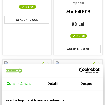
Pop filtru
IN STOC
Adam Hall D 910
ADAUGA IN COS
98 Lei
IN STOC
ADAUGA IN COS
Consimțământ
Detalii
Despre
Pop-filtru
Pop-filtru
Sennheiser MZP 40
Lewitt Pop filter XL
Zeedoshop.ro utilizează cookie-uri