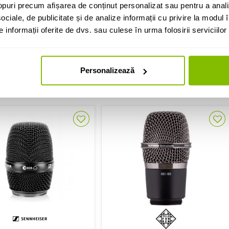
 Novacore NCEC Wireless
Lewitt MTP 50
puri precum afișarea de conținut personalizat sau pentru a anali
Cardioid Capsule
ociale, de publicitate și de analize informații cu privire la modul în
669 Lei
441 Lei
informații oferite de dvs. sau culese în urma folosirii serviciilor 
IN STOC
IN STOC
Personalizează
ADAUGA IN COS
ADAUGA IN COS