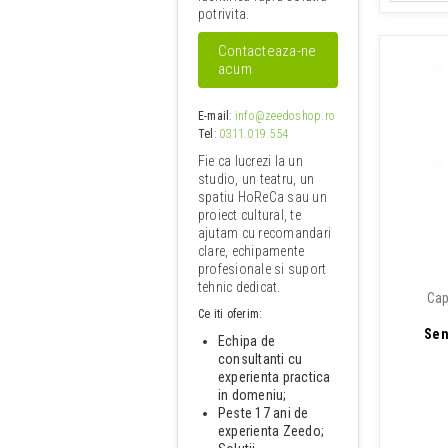
potrivita.
Contacteaza-ne
acum
E-mail
:
info@zeedoshop.ro
Tel
:
0311.019.554
Fie ca lucrezi la un
studio, un teatru, un
spatiu HoReCa sau un
proiect cultural, te
ajutam cu recomandari
clare, echipamente
profesionale si suport
tehnic dedicat.
Cap
Ce iti oferim:
Sen
Echipa de
consultanti cu
experienta practica
in domeniu;
Peste 17 ani de
experienta Zeedo;