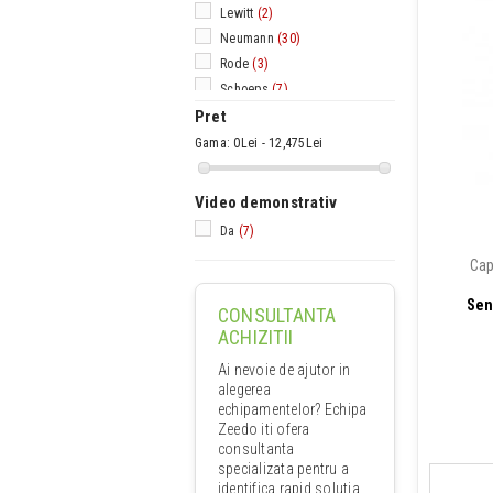
Lewitt
(2)
Neumann
(30)
Rode
(3)
Schoeps
(7)
SE Electronics
(4)
Pret
Sennheiser
(21)
Gama:
0Lei - 12,475Lei
Shure
(15)
Telefunken
(11)
Video demonstrativ
Da
(7)
Cap
Sen
CONSULTANTA
ACHIZITII
Ai nevoie de ajutor in
alegerea
echipamentelor? Echipa
Zeedo iti ofera
consultanta
specializata pentru a
identifica rapid solutia