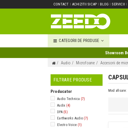
CONTACT
ACHIZITII SICAP
BLOG
SERVICII
CATEGORII DE PRODUSE
Showroom Buc
Audio
Microfoane
Accesorii de mic
CAPSU
FILTRARE PRODUSE
Mod afisare:
Producator
Audio Technica
(7)
Audix
(4)
DPA
(5)
Earthworks Audio
(7)
Electro Voice
(1)