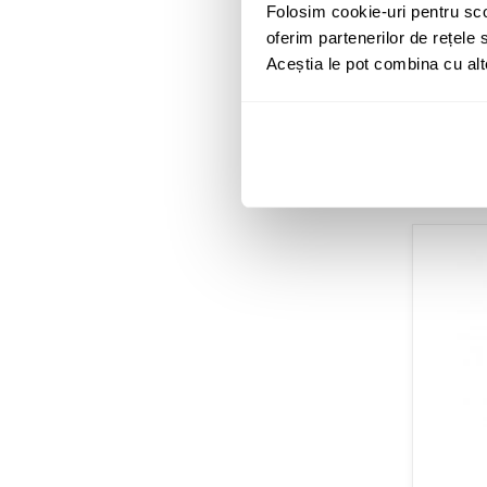
Audix
Folosim cookie-uri pentru sco
oferim partenerilor de rețele s
Aceștia le pot combina cu alte 