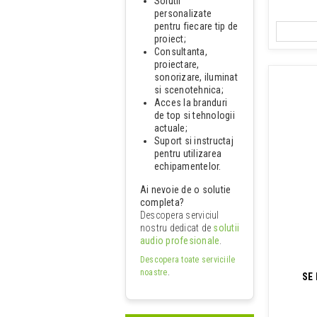
Solutii
personalizate
pentru fiecare tip de
proiect;
Consultanta,
proiectare,
sonorizare, iluminat
si scenotehnica;
Acces la branduri
de top si tehnologii
actuale;
Suport si instructaj
pentru utilizarea
echipamentelor.
Ai nevoie de o solutie
completa?
Descopera serviciul
nostru dedicat de
solutii
audio profesionale
.
Descopera toate serviciile
noastre
.
SE 