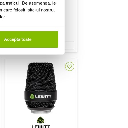
SE Electronics V7 MC1
za traficul. De asemenea, le
 care folosiți site-ul nostru.
761 Lei
lor.
IN STOC
Accepta toate
ADAUGA IN COS