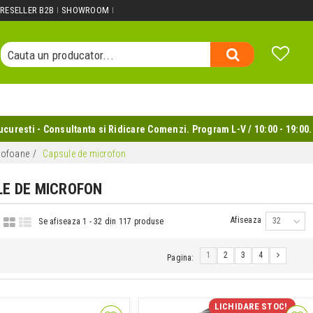
Cauta un produs...
RESELLER B2B
SHOWROOM
Cauta o categorie...
Cauta un producator...
Cauta un produs...
uresti - Consultanta si Ridicare Comenzi. Program L-V / 10:00 - 19:00.
rofoane
Capsule de microfon
LE DE MICROFON
Afiseaza
32
Se afiseaza 1 - 32 din 117 produse
1
2
3
4
Pagina:
LICHIDARE STOC!