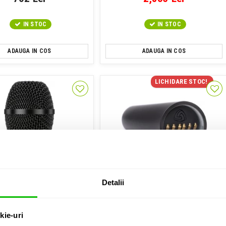
IN STOC
IN STOC
ADAUGA IN COS
ADAUGA IN COS
LICHIDARE STOC!
Detalii
sula Microfon Wireless
Corp de microfon
kie-uri