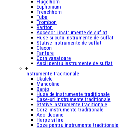
Flugelhorn
Euphonium
Frenchhorn
Tuba
Trombon
Bariton
Accesorii instrumente de suflat
Huse si cutii instrumente de suflat
Stative instrumente de suflat
Claxon
Fanfare
Corn vanatoare
Ancii pentru instrumente de suflat
+
Instrumente traditionale
Ukulele
Mandoline
Banjo
Huse de instrumente traditionale
Case-uri instrumente traditionale
Stative instrumente traditionale
Corzi instrumente traditionale
Acordeoane
Harpe si lire
Doze pentru instrumente traditionale