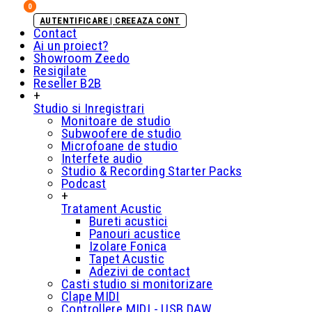
0
0
AUTENTIFICARE | CREEAZA CONT
Contact
Ai un proiect?
Showroom Zeedo
Resigilate
Reseller B2B
+
Studio si Inregistrari
Monitoare de studio
Subwoofere de studio
Microfoane de studio
Interfete audio
Studio & Recording Starter Packs
Podcast
+
Tratament Acustic
Bureti acustici
Panouri acustice
Izolare Fonica
Tapet Acustic
Adezivi de contact
Casti studio si monitorizare
Clape MIDI
Controllere MIDI - USB DAW