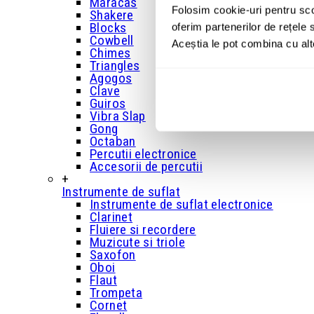
Maracas
Folosim cookie-uri pentru sco
Shakere
Blocks
oferim partenerilor de rețele s
Cowbell
Aceștia le pot combina cu alte 
Chimes
Triangles
Agogos
Clave
Guiros
Vibra Slap
Gong
Octaban
Percutii electronice
Accesorii de percutii
+
Instrumente de suflat
Instrumente de suflat electronice
Clarinet
Fluiere si recordere
Muzicute si triole
Saxofon
Oboi
Flaut
Trompeta
Cornet