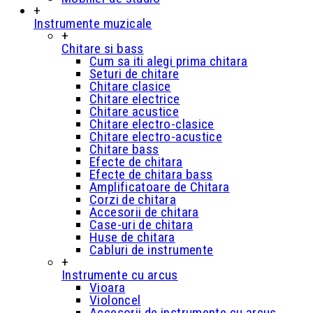
+
Instrumente muzicale
+
Chitare si bass
Cum sa iti alegi prima chitara
Seturi de chitare
Chitare clasice
Chitare electrice
Chitare acustice
Chitare electro-clasice
Chitare electro-acustice
Chitare bass
Efecte de chitara
Efecte de chitara bass
Amplificatoare de Chitara
Corzi de chitara
Accesorii de chitara
Case-uri de chitara
Huse de chitara
Cabluri de instrumente
+
Instrumente cu arcus
Vioara
Violoncel
Accesorii de instrumente cu arcus