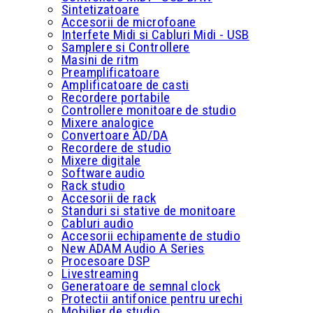
Sintetizatoare
Accesorii de microfoane
Interfete Midi si Cabluri Midi - USB
Samplere si Controllere
Masini de ritm
Preamplificatoare
Amplificatoare de casti
Recordere portabile
Controllere monitoare de studio
Mixere analogice
Convertoare AD/DA
Recordere de studio
Mixere digitale
Software audio
Rack studio
Accesorii de rack
Standuri si stative de monitoare
Cabluri audio
Accesorii echipamente de studio
New ADAM Audio A Series
Procesoare DSP
Livestreaming
Generatoare de semnal clock
Protectii antifonice pentru urechi
Mobilier de studio