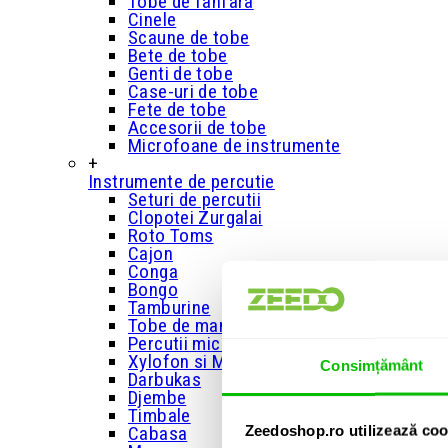
Tobe de fanfara
Cinele
Scaune de tobe
Bete de tobe
Genti de tobe
Case-uri de tobe
Fete de tobe
Accesorii de tobe
Microfoane de instrumente
+
Instrumente de percutie
Seturi de percutii
Clopotei Zurgalai
Roto Toms
Cajon
Conga
Bongo
Tamburine
Tobe de mana
Percutii mici
Xylofon si Metalofon
Consimțământ
Darbukas
Djembe
Timbale
Zeedoshop.ro utilizează coo
Cabasa