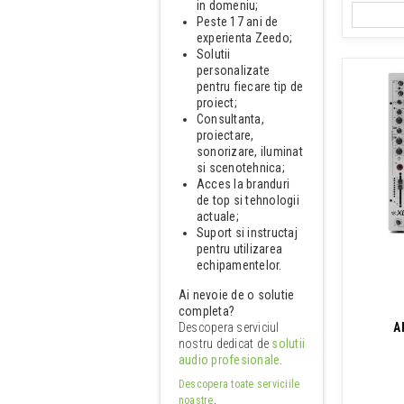
in domeniu;
Peste 17 ani de
experienta Zeedo;
Solutii
personalizate
pentru fiecare tip de
proiect;
Consultanta,
proiectare,
sonorizare, iluminat
si scenotehnica;
Acces la branduri
de top si tehnologii
actuale;
Suport si instructaj
pentru utilizarea
echipamentelor.
Ai nevoie de o solutie
completa?
A
Descopera serviciul
nostru dedicat de
solutii
audio profesionale
.
Descopera toate serviciile
noastre
.