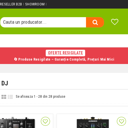
Cauta un produs...
RESELLER B2B
SHOWROOM
Cauta o categorie...
Cauta un producator...
Cauta un produs...
OFERTE RESIGILATE
🔄 Produse Resigilate – Garanție Completă, Prețuri Mai Mici
 DJ
Se afiseaza 1 - 28 din 28 produse