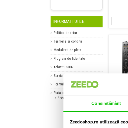
INFORMATII UTILE
Politica de retur
Termene si conditii
Modalitati de plata
Program de fidelitate
Achizitii SICAP
Servicii Zeedo Media
Formular de garantie
Plata cu cardul Prima Didactică
la Zeedo Shop
Consimțământ
Zeedoshop.ro utilizează coo