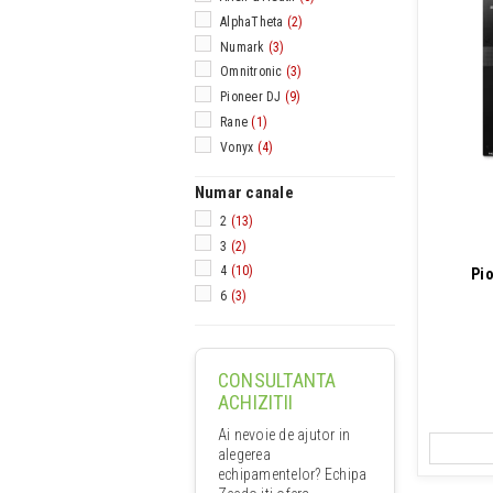
AlphaTheta
(2)
Numark
(3)
Omnitronic
(3)
Pioneer DJ
(9)
Rane
(1)
Vonyx
(4)
Numar canale
2
(13)
3
(2)
4
(10)
Pi
6
(3)
CONSULTANTA
ACHIZITII
Ai nevoie de ajutor in
alegerea
echipamentelor? Echipa