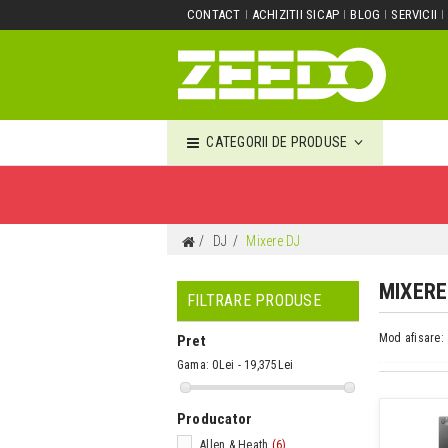
CONTACT
ACHIZITII SICAP
BLOG
SERVICII
CATEGORII DE PRODUSE
DJ
Mixere DJ
MIXERE
FILTRARE PRODUSE
Mod afisare:
Pret
Gama:
0Lei - 19,375Lei
Producator
Allen & Heath
(6)