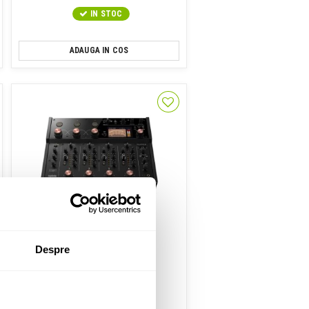
IN STOC
ADAUGA IN COS
Despre
Mixer DJ Rotary
AlphaTheta euphonia