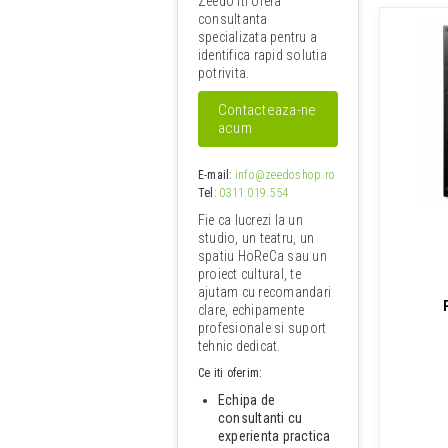
Zeedo iti ofera
consultanta
specializata pentru a
identifica rapid solutia
potrivita.
Contacteaza-ne
acum
E-mail
:
info@zeedoshop.ro
Tel
:
0311.019.554
Fie ca lucrezi la un
studio, un teatru, un
spatiu HoReCa sau un
proiect cultural, te
ajutam cu recomandari
clare, echipamente
profesionale si suport
tehnic dedicat.
Ce iti oferim:
Echipa de
consultanti cu
experienta practica