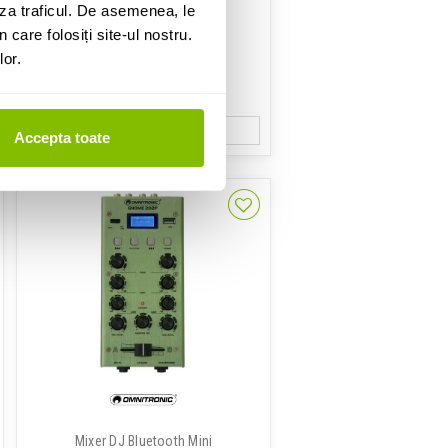
za traficul. De asemenea, le
19,375 Lei
 care folosiți site-ul nostru.
lor.
IN STOC
ADAUGA IN COS
Accepta toate
Mixer DJ Bluetooth Mini