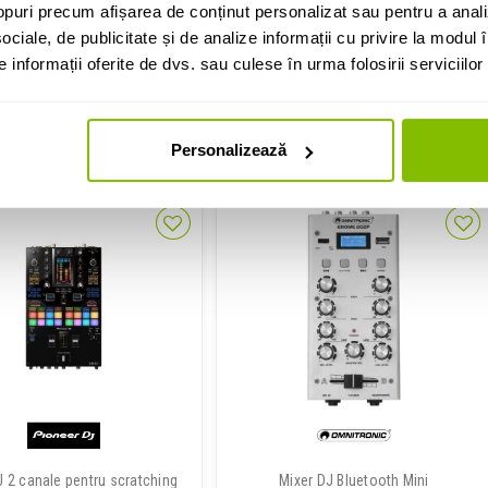
puri precum afișarea de conținut personalizat sau pentru a anali
18,355 Lei
18,865 Lei
ociale, de publicitate și de analize informații cu privire la modul în
informații oferite de dvs. sau culese în urma folosirii serviciilor 
IN STOC
IN STOC
ADAUGA IN COS
ADAUGA IN COS
Personalizează
J 2 canale pentru scratching
Mixer DJ Bluetooth Mini