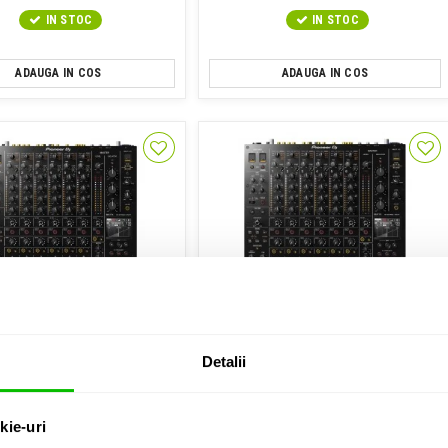
IN STOC
IN STOC
ADAUGA IN COS
ADAUGA IN COS
Detalii
Mixer DJ
Mixer DJ
Pioneer DJ DJM V10
Pioneer DJ DJM-V10-LF
kie-uri