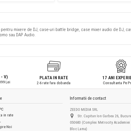
 pentru mixere de DJ, case-uri battle bridge, case mixer audio de DJ, c
Zomo sau DAP Audio.
 - V)
PLATA IN RATE
17 ANI EXPERI
399 Lei
2-6 rate fara dobanda
Consultanta Pe Pr
le
Informatii de contact
PC
ZEEDO MEDIA SRL
ta in rate
Str. Capitan Ion Garbea 26, Bucure
L
050683 (Complex Metrocity Academiei 
pre Noi
Bloc Lama)