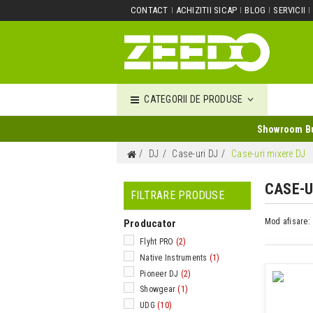
CONTACT
ACHIZITII SICAP
BLOG
SERVICII
CATEGORII DE PRODUSE
Showroom Buc
DJ
Case-uri DJ
Case-uri mixere DJ
CASE-U
FILTRARE PRODUSE
Mod afisare:
Producator
Flyht PRO
(2)
Native Instruments
(1)
Pioneer DJ
(2)
Showgear
(1)
UDG
(10)