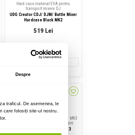
Hard case material EVA pentru
transport mixere DJ
UDG Creator CDJ/ DJM/ Battle Mixer
Hardcase Black MK2
519 Lei
Disponibilitate: La Comanda
ADAUGA IN COS
Despre
za traficul. De asemenea, le
 care folosiți site-ul nostru.
lor.
Hardcase EVA pentru Wolfmix W1 MK3
cu compartiment pentru accesorii
UDG Creator Wolfmix W1 MK3
Hardcase Black