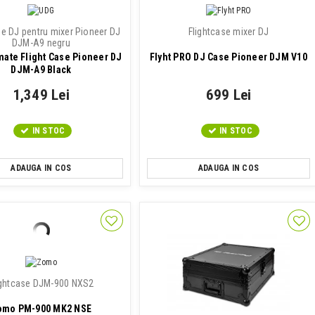
se DJ pentru mixer Pioneer DJ
Flightcase mixer DJ
DJM-A9 negru
mate Flight Case Pioneer DJ
Flyht PRO DJ Case Pioneer DJM V10
DJM-A9 Black
1,349 Lei
699 Lei
IN STOC
IN STOC
ADAUGA IN COS
ADAUGA IN COS
ightcase DJM-900 NXS2
omo PM-900 MK2 NSE