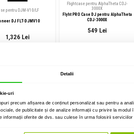
Flightcase pentru AlphaTheta CDJ-
3000X
se pentru DJM-V10/LF
Flyht PRO Case DJ pentru AlphaTheta
CDJ-3000X
oneer DJ FLT-DJMV10
549 Lei
1,326 Lei
Contactati-ne pentru stoc
Contactati-ne pentru stoc
ADAUGA IN COS
ADAUGA IN COS
Detalii
kie-uri
puri precum afișarea de conținut personalizat sau pentru a anali
ociale, de publicitate și de analize informații cu privire la modul în
informații oferite de dvs. sau culese în urma folosirii serviciilor 
 case material EVA pentru
Hard case material EVA pentru
rt CDJ-3000/2000NXS2/DJM-
transport Pioneer DJ DJM-A9 si
900NXS2/DJM-V5
AlphaTheta DJM-V5
UDG Creator CDJ-
UDG Creator Pioneer DJ DJM-A9
/2000NXS2/DJM-900NXS2
Hardcase Black