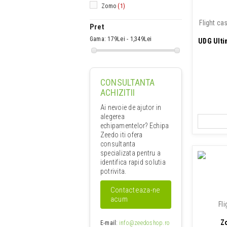
Zomo
(1)
Flight ca
Pret
Gama:
179Lei - 1,349Lei
UDG Ulti
CONSULTANTA
ACHIZITII
Ai nevoie de ajutor in
alegerea
echipamentelor? Echipa
Zeedo iti ofera
consultanta
specializata pentru a
identifica rapid solutia
potrivita.
Contacteaza-ne
acum
Fl
Z
E-mail
:
info@zeedoshop.ro