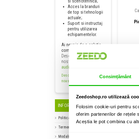
si scenotehnica;
Acces la branduri
Ca
de top si tehnologii
actuale;
Pi
Suport si instructaj
pentru utilizarea
echipamentelor.
Ai nevoie de o solutie
completa?
Descopera serviciul
nostru dedicat de
solutii
audio profesionale
.
Descopera toate serviciile
Consimțământ
noastre
.
Zeedoshop.ro utilizează coo
INFORMATII UTILE
Folosim cookie-uri pentru sco
oferim partenerilor de rețele s
Politica de retur
Aceștia le pot combina cu alte 
Hard
transpo
Termene si conditii
Modalitati de plata
3000