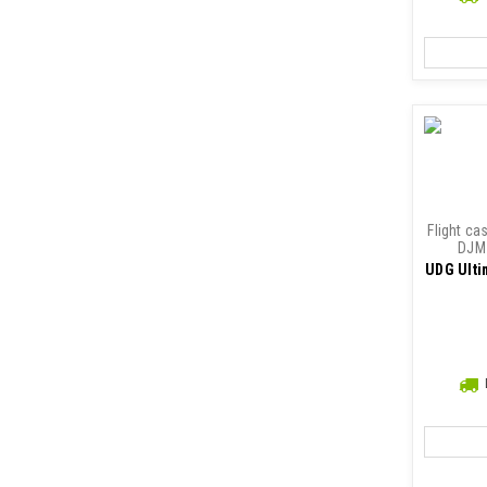
Flight ca
DJM-
UDG Ulti