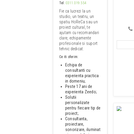
Tel
:
0311.019.554
Fie ca lucrezi la un
studio, un teatru, un
spatiu HoReCa sau un
proiect cultural, te
ajutam cu recomandari
clare, echipamente
profesionale si suport
tehnic dedicat.
Ce iti oferim:
Echipa de
consultanti cu
experienta practica
in domeniu;
Peste 17 ani de
experienta Zeedo;
Solutii
personalizate
pentru fiecare tip de
proiect;
Consultanta,
proiectare,
sonorizare, iluminat