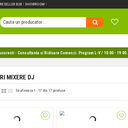
Cauta un produs...
RESELLER B2B
SHOWROOM
Cauta o categorie...
Cauta un producator...
Cauta un produs...
uresti - Consultanta si Ridicare Comenzi. Program L-V / 10:00 - 19:00.
RI MIXERE DJ
Se afiseaza 1 - 17 din 17 produse