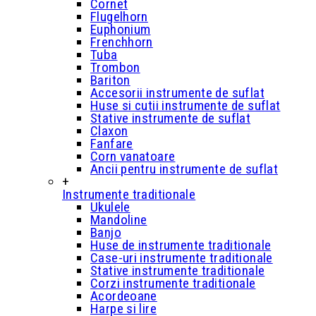
Cornet
Flugelhorn
Euphonium
Frenchhorn
Tuba
Trombon
Bariton
Accesorii instrumente de suflat
Huse si cutii instrumente de suflat
Stative instrumente de suflat
Claxon
Fanfare
Corn vanatoare
Ancii pentru instrumente de suflat
+
Instrumente traditionale
Ukulele
Mandoline
Banjo
Huse de instrumente traditionale
Case-uri instrumente traditionale
Stative instrumente traditionale
Corzi instrumente traditionale
Acordeoane
Harpe si lire