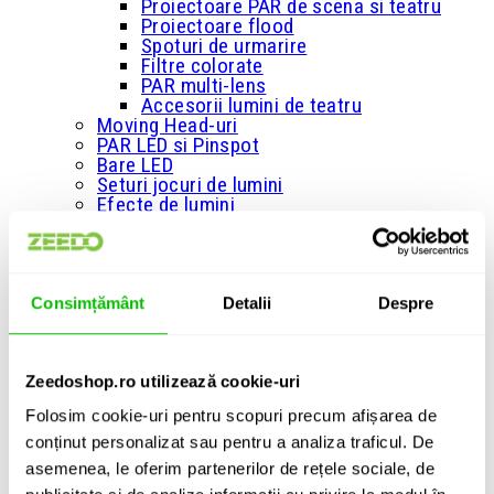
Proiectoare PAR de scena si teatru
Proiectoare flood
Spoturi de urmarire
Filtre colorate
PAR multi-lens
Accesorii lumini de teatru
Moving Head-uri
PAR LED si Pinspot
Bare LED
Seturi jocuri de lumini
Efecte de lumini
Cortine LED
Lasere
Panouri LED
Blinder si Matrice LED
+
Consimțământ
Detalii
Despre
Masini de fum si ceata
Masini de fum
Masini de fum greu
Masini de fum cu efect vertical
Zeedoshop.ro utilizează cookie-uri
Masini de ceata
Folosim cookie-uri pentru scopuri precum afișarea de
Lichid de fum
Esente parfumate pentru lichid de fum
conținut personalizat sau pentru a analiza traficul. De
Huse/Genti pentru masini de fum si
asemenea, le oferim partenerilor de rețele sociale, de
ceata