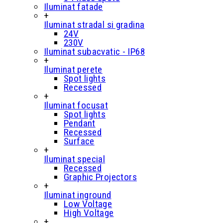
Iluminat fatade
+
Iluminat stradal si gradina
24V
230V
Iluminat subacvatic - IP68
+
Iluminat perete
Spot lights
Recessed
+
Iluminat focusat
Spot lights
Pendant
Recessed
Surface
+
Iluminat special
Recessed
Graphic Projectors
+
Iluminat inground
Low Voltage
High Voltage
+