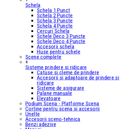
Schela
Schela 1 Punct
Schela 2 Puncte
Schela 3 Puncte
Schela 4 Puncte
Cercuri Schela
Schele Deco 3 Puncte
Schele Deco 4 Puncte
Accesorii schela
Huse pentru schele
Scene complete
+
Sisteme prindere si ridicare
Catuse si cleme de prindere
Accesorii si adaptoare de prindere si
ridicare
Sisteme de asigurare
Palane manuale
Elevatoare
Podium Scena - Platforme Scena
Cortine pentru scena si accesorii
Unelte
Accesorii sceno-tehnica
Benzi adezive