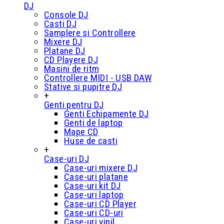
DJ
Console DJ
Casti DJ
Samplere si Controllere
Mixere DJ
Platane DJ
CD Playere DJ
Masini de ritm
Controllere MIDI - USB DAW
Stative si pupitre DJ
+
Genti pentru DJ
Genti Echipamente DJ
Genti de laptop
Mape CD
Huse de casti
+
Case-uri DJ
Case-uri mixere DJ
Case-uri platane
Case-uri kit DJ
Case-uri laptop
Case-uri CD Player
Case-uri CD-uri
Case-uri vinil