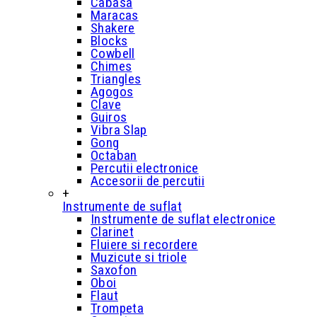
Cabasa
Maracas
Shakere
Blocks
Cowbell
Chimes
Triangles
Agogos
Clave
Guiros
Vibra Slap
Gong
Octaban
Percutii electronice
Accesorii de percutii
+
Instrumente de suflat
Instrumente de suflat electronice
Clarinet
Fluiere si recordere
Muzicute si triole
Saxofon
Oboi
Flaut
Trompeta