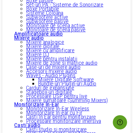
Boxe pasive
Set-uri PA - Sisteme de Sonorizare
Boxe Portabile
Sisteme Coloana
Subwoofere active
Subwoofere pasive
Monitoare de scena active
Monitoare de scena pasive
Amplificatoare audio
Mixere audio
Mixere analogice
Mixere digitale
Mixere cu amplificare
Mixere DJ
Mixere pentru instalatii
Mixere de zone si matrice audio
Case-uri de mixere audio
Accesorii mixere audio
Waves - Audio Plugins
Mixere Digitale Software
Bundle-uri Plugin-uri Audio
Carduri de expansiune
Stagebox-uri digitale
Procesoare DSP pentru live
Mixere sumatoare (Summing Mixers)
Monitorizare In-Ear
Monitorizare In-Ear Wireless
Monitorizare In-ear cu Fir
Casti In Ear pentru monitorizare
Procesoare monitorizare imersiva
Casti audio
Casti studio si monitorizare