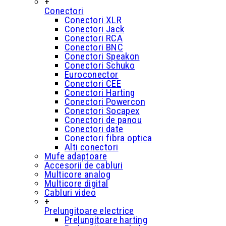
+
Conectori
Conectori XLR
Conectori Jack
Conectori RCA
Conectori BNC
Conectori Speakon
Conectori Schuko
Euroconector
Conectori CEE
Conectori Harting
Conectori Powercon
Conectori Socapex
Conectori de panou
Conectori date
Conectori fibra optica
Alti conectori
Mufe adaptoare
Accesorii de cabluri
Multicore analog
Multicore digital
Cabluri video
+
Prelungitoare electrice
Prelungitoare harting