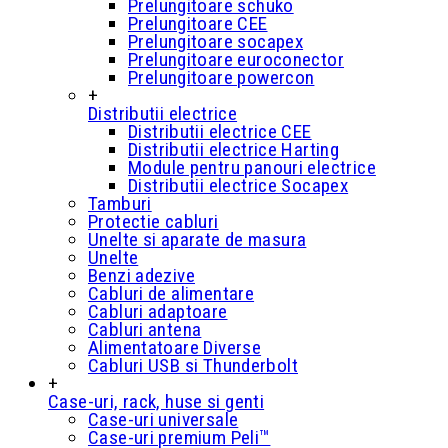
Prelungitoare schuko
Prelungitoare CEE
Prelungitoare socapex
Prelungitoare euroconector
Prelungitoare powercon
+
Distributii electrice
Distributii electrice CEE
Distributii electrice Harting
Module pentru panouri electrice
Distributii electrice Socapex
Tamburi
Protectie cabluri
Unelte si aparate de masura
Unelte
Benzi adezive
Cabluri de alimentare
Cabluri adaptoare
Cabluri antena
Alimentatoare Diverse
Cabluri USB si Thunderbolt
+
Case-uri, rack, huse si genti
Case-uri universale
Case-uri premium Peli™