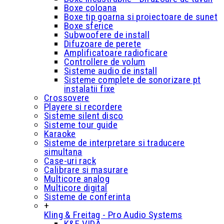
Boxe coloana
Boxe tip goarna si proiectoare de sunet
Boxe sferice
Subwoofere de install
Difuzoare de perete
Amplificatoare radioficare
Controllere de volum
Sisteme audio de install
Sisteme complete de sonorizare pt
instalatii fixe
Crossovere
Playere si recordere
Sisteme silent disco
Sisteme tour guide
Karaoke
Sisteme de interpretare si traducere
simultana
Case-uri rack
Calibrare si masurare
Multicore analog
Multicore digital
Sisteme de conferinta
+
Kling & Freitag - Pro Audio Systems
K&F VIDA