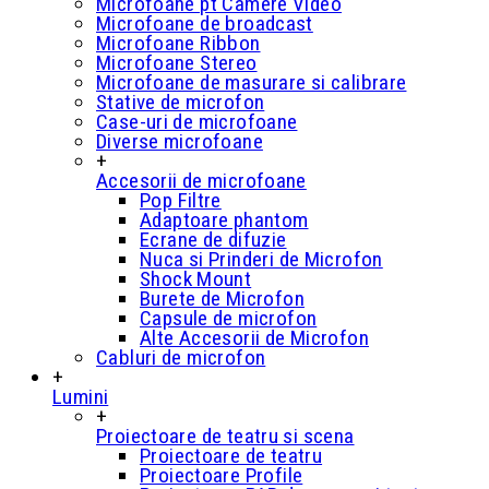
Microfoane pt Camere Video
Microfoane de broadcast
Microfoane Ribbon
Microfoane Stereo
Microfoane de masurare si calibrare
Stative de microfon
Case-uri de microfoane
Diverse microfoane
+
Accesorii de microfoane
Pop Filtre
Adaptoare phantom
Ecrane de difuzie
Nuca si Prinderi de Microfon
Shock Mount
Burete de Microfon
Capsule de microfon
Alte Accesorii de Microfon
Cabluri de microfon
+
Lumini
+
Proiectoare de teatru si scena
Proiectoare de teatru
Proiectoare Profile