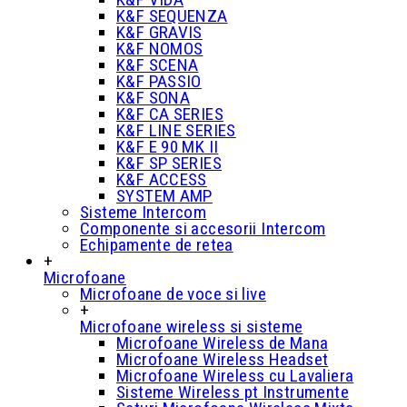
K&F SEQUENZA
K&F GRAVIS
K&F NOMOS
K&F SCENA
K&F PASSIO
K&F SONA
K&F CA SERIES
K&F LINE SERIES
K&F E 90 MK II
K&F SP SERIES
K&F ACCESS
SYSTEM AMP
Sisteme Intercom
Componente si accesorii Intercom
Echipamente de retea
+
Microfoane
Microfoane de voce si live
+
Microfoane wireless si sisteme
Microfoane Wireless de Mana
Microfoane Wireless Headset
Microfoane Wireless cu Lavaliera
Sisteme Wireless pt Instrumente