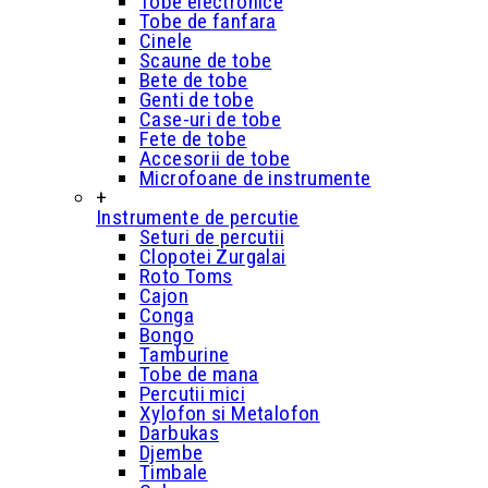
Tobe electronice
Tobe de fanfara
Cinele
Scaune de tobe
Bete de tobe
Genti de tobe
Case-uri de tobe
Fete de tobe
Accesorii de tobe
Microfoane de instrumente
+
Instrumente de percutie
Seturi de percutii
Clopotei Zurgalai
Roto Toms
Cajon
Conga
Bongo
Tamburine
Tobe de mana
Percutii mici
Xylofon si Metalofon
Darbukas
Djembe
Timbale