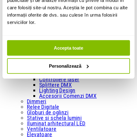
publicitate și de analize informații cu privire la modul în
+
Masini de efecte
care folosiți site-ul nostru. Aceștia le pot combina cu alte
Masini de spuma
informații oferite de dvs. sau culese în urma folosirii
Masini de baloane
serviciilor lor.
Masini de zapada
Masini de confetti
Masini de artificii
Accesorii pentru masini de efecte
+
Accepta toate
Comenzi si controllere
Console si comenzi DMX
Interfete DMX
Personalizează
Wireless si retea DMX
Telecomenzi si diverse controllere
Controllere laser
Splittere DMX
Lighting Design
Accesorii Comenzi DMX
Dimmeri
Relee Digitale
Globuri de oglinzi
Stative si schela lumini
Iluminat arhitectural LED
Ventilatoare
Elevatoare