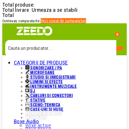
Total produse:
Total livrare
Urmeaza a se stabili
Total
Vezi cosul de cumparaturi
Continuaţi cumparaturile
0
Cauta un produs...
CATEGORII DE PRODUSE
Cauta o categorie...
SONORIZARE / PA
MICROFOANE
STUDIO SI INREGISTRARI
Cauta un producator...
LUMINI SI EFECTE
INSTRUMENTE MUZICALE
DJ
CABLURI SI CONECTORI
Cauta un produs...
STATIVE
SCENO-TEHNICA
CASE-URI SI HUSE
PACHETE SI BUNDLE
RESIGILATE
Boxe Audio
Boxe active