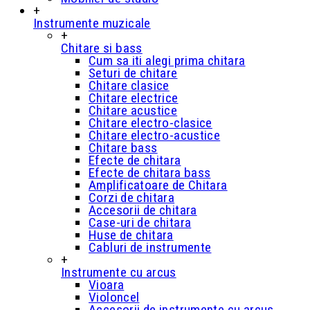
+
Instrumente muzicale
+
Chitare si bass
Cum sa iti alegi prima chitara
Seturi de chitare
Chitare clasice
Chitare electrice
Chitare acustice
Chitare electro-clasice
Chitare electro-acustice
Chitare bass
Efecte de chitara
Efecte de chitara bass
Amplificatoare de Chitara
Corzi de chitara
Accesorii de chitara
Case-uri de chitara
Huse de chitara
Cabluri de instrumente
+
Instrumente cu arcus
Vioara
Violoncel
Accesorii de instrumente cu arcus