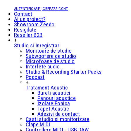
AUTENTIFICARE | CREEAZA CONT
Contact
Ai un proiect?
Showroom Zeedo
Resigilate
Reseller B2B
+
Studio si Inregistrari
Monitoare de studio
Subwoofere de studio
Microfoane de studio
Interfete audio
Studio & Recording Starter Packs
Podcast
+
Tratament Acustic
Bureti acustici
Panouri acustice
Izolare Fonica
Tapet Acustic
Adezivi de contact
Casti studio si monitorizare
Clape MIDI
Controllere MIDI - USB DAW