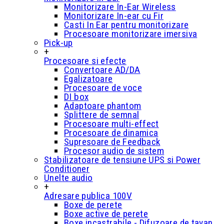
Monitorizare In-Ear Wireless
Monitorizare In-ear cu Fir
Casti In Ear pentru monitorizare
Procesoare monitorizare imersiva
Pick-up
+
Procesoare si efecte
Convertoare AD/DA
Egalizatoare
Procesoare de voce
DI box
Adaptoare phantom
Splittere de semnal
Procesoare multi-effect
Procesoare de dinamica
Supresoare de Feedback
Procesor audio de sistem
Stabilizatoare de tensiune UPS si Power
Conditioner
Unelte audio
+
Adresare publica 100V
Boxe de perete
Boxe active de perete
Boxe incastrabile - Difuzoare de tavan