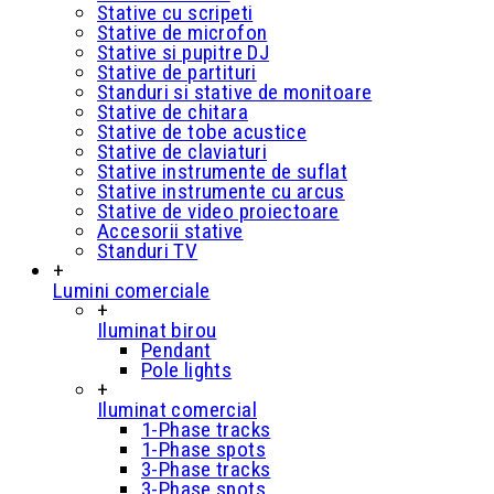
Stative cu scripeti
Stative de microfon
Stative si pupitre DJ
Stative de partituri
Standuri si stative de monitoare
Stative de chitara
Stative de tobe acustice
Stative de claviaturi
Stative instrumente de suflat
Stative instrumente cu arcus
Stative de video proiectoare
Accesorii stative
Standuri TV
+
Lumini comerciale
+
Iluminat birou
Pendant
Pole lights
+
Iluminat comercial
1-Phase tracks
1-Phase spots
3-Phase tracks
3-Phase spots