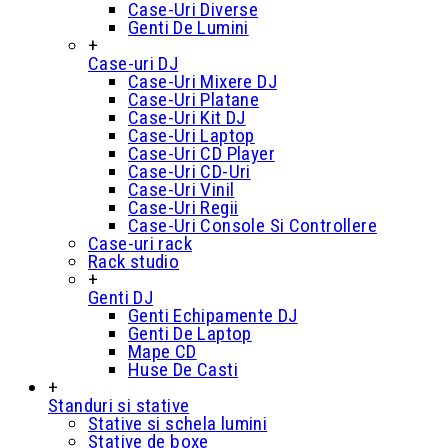
Case-Uri Diverse
Genti De Lumini
+
Case-uri DJ
Case-Uri Mixere DJ
Case-Uri Platane
Case-Uri Kit DJ
Case-Uri Laptop
Case-Uri CD Player
Case-Uri CD-Uri
Case-Uri Vinil
Case-Uri Regii
Case-Uri Console Si Controllere
Case-uri rack
Rack studio
+
Genti DJ
Genti Echipamente DJ
Genti De Laptop
Mape CD
Huse De Casti
+
Standuri si stative
Stative si schela lumini
Stative de boxe