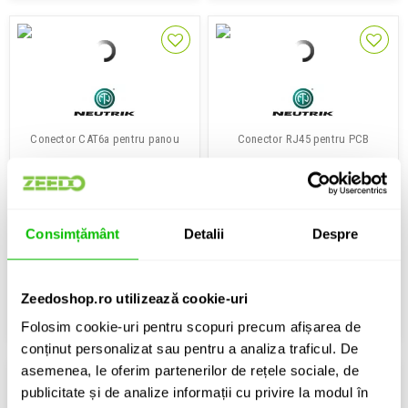
Conector CAT6a pentru panou
Conector RJ45 pentru PCB
Neutrik NE8FDX-P6
Neutrik NE8FAV
80 Lei
22 Lei
Consimțământ
Detalii
Despre
IN STOC
Disponibilitate: La Comanda
Zeedoshop.ro utilizează cookie-uri
ADAUGA IN COS
ADAUGA IN COS
Folosim cookie-uri pentru scopuri precum afișarea de
conținut personalizat sau pentru a analiza traficul. De
asemenea, le oferim partenerilor de rețele sociale, de
publicitate și de analize informații cu privire la modul în