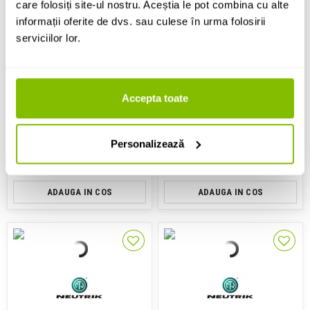
care folosiți site-ul nostru. Aceștia le pot combina cu alte
informații oferite de dvs. sau culese în urma folosirii
serviciilor lor.
Conector RJ45 pentru PCB
Conector RJ45 pentru PCB
Neutrik NE8FBH
Neutrik NE8FDV
Accepta toate
32 Lei
32 Lei
Personalizează
Disponibilitate: La Comanda
Disponibilitate: La Comanda
ADAUGA IN COS
ADAUGA IN COS