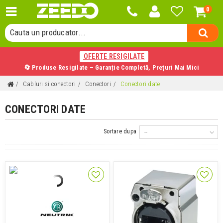
0
Cauta o categorie...
Cauta un producator...
Cauta un produs...
OFERTE RESIGILATE
🔄 Produse Resigilate – Garanție Completă, Prețuri Mai Mici
Cabluri si conectori
Conectori
Conectori date
CONECTORI DATE
Sortare dupa
--