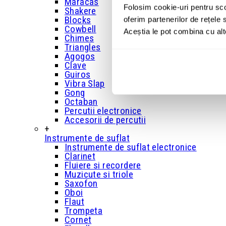
Maracas
Folosim cookie-uri pentru sco
Shakere
Blocks
oferim partenerilor de rețele s
Cowbell
Aceștia le pot combina cu alte 
Chimes
Triangles
Agogos
Clave
Guiros
Vibra Slap
Gong
Octaban
Percutii electronice
Accesorii de percutii
+
Instrumente de suflat
Instrumente de suflat electronice
Clarinet
Fluiere si recordere
Muzicute si triole
Saxofon
Oboi
Flaut
Trompeta
Cornet