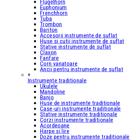
Flugelhorn
Euphonium
Frenchhorn
Tuba
Trombon
Bariton
Accesorii instrumente de suflat
Huse si cutii instrumente de suflat
Stative instrumente de suflat
Claxon
Fanfare
Corn vanatoare
Ancii pentru instrumente de suflat
+
Instrumente traditionale
Ukulele
Mandoline
Banjo
Huse de instrumente traditionale
Case-uri instrumente traditionale
Stative instrumente traditionale
Corzi instrumente traditionale
Acordeoane
Harpe si lire
Doze pentru instrumente traditionale