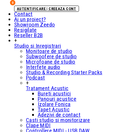
0
0
AUTENTIFICARE | CREEAZA CONT
Contact
Ai un proiect?
Showroom Zeedo
Resigilate
Reseller B2B
+
Studio si Inregistrari
Monitoare de studio
Subwoofere de studio
Microfoane de studio
Interfete audio
Studio & Recording Starter Packs
Podcast
+
Tratament Acustic
Bureti acustici
Panouri acustice
Izolare Fonica
Tapet Acustic
Adezivi de contact
Casti studio si monitorizare
Clape MIDI
Controllere MIDI - USB DAW