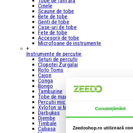
Tobe de fanfara
Cinele
Scaune de tobe
Bete de tobe
Genti de tobe
Case-uri de tobe
Fete de tobe
Accesorii de tobe
Microfoane de instrumente
+
Instrumente de percutie
Seturi de percutii
Clopotei Zurgalai
Roto Toms
Cajon
Conga
Bongo
Tamburine
Tobe de mana
Percutii mici
Xylofon si Metalofon
Consimțământ
Darbukas
Djembe
Timbale
Zeedoshop.ro utilizează coo
Cabasa