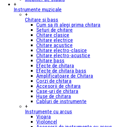
+
Instrumente muzicale
+
Chitare si bass
Cum sa iti alegi prima chitara
Seturi de chitare
Chitare clasice
Chitare electrice
Chitare acustice
Chitare electro-clasice
Chitare electro-acustice
Chitare bass
Efecte de chitara
Efecte de chitara bass
Amplificatoare de Chitara
Corzi de chitara
Accesorii de chitara
Case-uri de chitara
Huse de chitara
Cabluri de instrumente
+
Instrumente cu arcus
Vioara
Violoncel
Accesorii de instrumente cu arcus