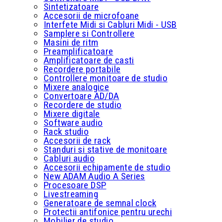
Sintetizatoare
Accesorii de microfoane
Interfete Midi si Cabluri Midi - USB
Samplere si Controllere
Masini de ritm
Preamplificatoare
Amplificatoare de casti
Recordere portabile
Controllere monitoare de studio
Mixere analogice
Convertoare AD/DA
Recordere de studio
Mixere digitale
Software audio
Rack studio
Accesorii de rack
Standuri si stative de monitoare
Cabluri audio
Accesorii echipamente de studio
New ADAM Audio A Series
Procesoare DSP
Livestreaming
Generatoare de semnal clock
Protectii antifonice pentru urechi
Mobilier de studio