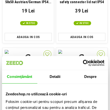
50x50 Austrian/German IP54...
safety connector lid nat IP54
black
19 Lei
39 Lei
IN STOC
IN STOC
ADAUGA IN COS
ADAUGA IN COS
Conector schuko mama
Conector schuko mama
Consimțământ
Detalii
Despre
PCE Taurus2 solid rubber
PCE TopTaurus2 safety
safety connector cap nat
connector cap nat LED IP54
IP54...
black
Zeedoshop.ro utilizează cookie-uri
39 Lei
79 Lei
Folosim cookie-uri pentru scopuri precum afișarea de
conținut personalizat sau pentru a analiza traficul. De