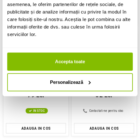
IN STOC
IN STOC
asemenea, le oferim partenerilor de rețele sociale, de
publicitate și de analize informații cu privire la modul în
ADAUGA IN COS
ADAUGA IN COS
care folosiți site-ul nostru. Aceștia le pot combina cu alte
informații oferite de dvs. sau culese în urma folosirii
serviciilor lor.
Accepta toate
Conector schuko mama
Conector schuko
PCE TopTaurus2 safety
ABL Rubber Schuko Connector
Personalizează
connector lid nat LED IP54
Female
black
79 Lei
32 Lei
IN STOC
Contactati-ne pentru stoc
ADAUGA IN COS
ADAUGA IN COS