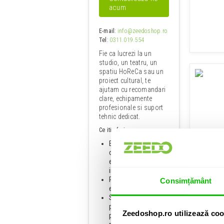
acum
E-mail
:
info@zeedoshop.ro
Tel
:
0311.019.554
Fie ca lucrezi la un
studio, un teatru, un
spatiu HoReCa sau un
proiect cultural, te
ajutam cu recomandari
clare, echipamente
profesionale si suport
tehnic dedicat.
Ce iti oferim:
Ca
Echipa de
Pion
consultanti cu
experienta practica
in domeniu;
Peste 17 ani de
Consimțământ
experienta Zeedo;
Solutii
personalizate
Zeedoshop.ro utilizează coo
pentru fiecare tip de