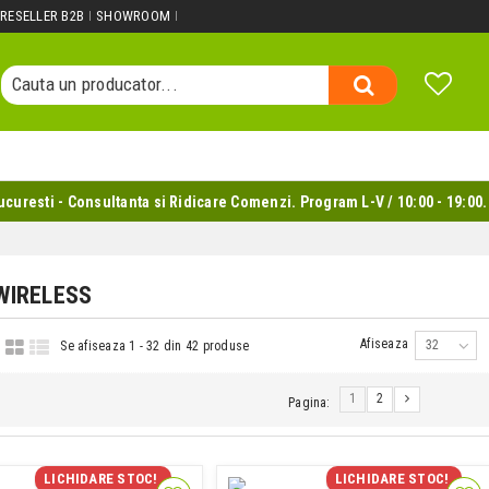
Cauta un produs...
RESELLER B2B
SHOWROOM
Cauta o categorie...
Cauta un producator...
Cauta un produs...
uresti - Consultanta si Ridicare Comenzi. Program L-V / 10:00 - 19:00.
WIRELESS
Afiseaza
32
Se afiseaza 1 - 32 din 42 produse
1
2
Pagina:
LICHIDARE STOC!
LICHIDARE STOC!