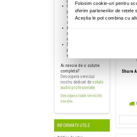
proiect;
Folosim cookie-uri pentru sco
Consultanta,
oferim partenerilor de rețele s
proiectare,
sonorizare, iluminat
Aceștia le pot combina cu alte 
si scenotehnica;
Acces la branduri
de top si tehnologii
actuale;
Suport si instructaj
pentru utilizarea
echipamentelor.
Ai nevoie de o solutie
completa?
Shure A
Descopera serviciul
nostru dedicat de
solutii
audio profesionale
.
Descopera toate serviciile
noastre
.
INFORMATII UTILE