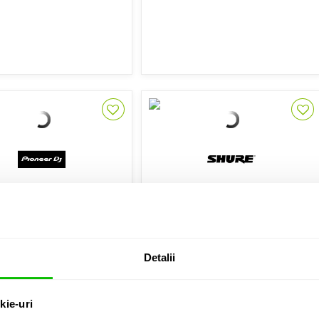
sti Bluetooth Wireless
Casti audio wireless
eer DJ HDJ-CUE1 BT WH
Shure AONIC 215 CL True Wireless
505 Lei
1,148 Lei
Detalii
Contactati-ne pentru stoc
Disponibilitate: La Comanda
kie-uri