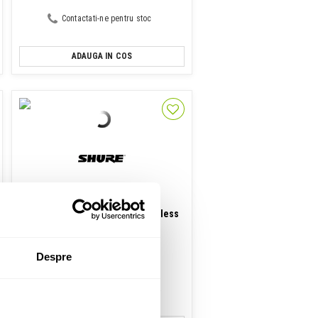
Contactati-ne pentru stoc
ADAUGA IN COS
Casti audio wireless
Shure AONIC 215 BK True Wireless
1,246 Lei
Despre
Disponibilitate: La Comanda