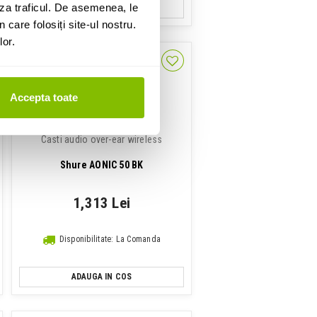
za traficul. De asemenea, le
ADAUGA IN COS
 care folosiți site-ul nostru.
lor.
Accepta toate
Casti audio over-ear wireless
Shure AONIC 50 BK
1,313 Lei
Disponibilitate: La Comanda
ADAUGA IN COS