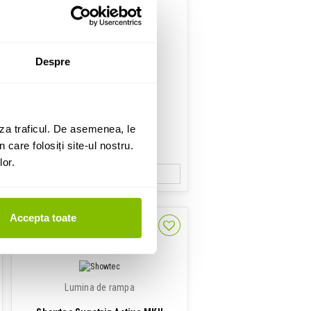
Blinder
Despre
Elation SOL IV Blinder
18,449 Lei
za traficul. De asemenea, le
Disponibilitate: La Comanda
 care folosiți site-ul nostru.
lor.
ADAUGA IN COS
Accepta toate
Lumina de rampa