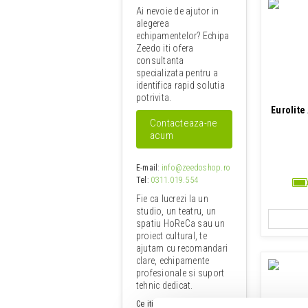
Ai nevoie de ajutor in
alegerea
echipamentelor? Echipa
Zeedo iti ofera
consultanta
specializata pentru a
identifica rapid solutia
potrivita.
Eurolite
Contacteaza-ne
acum
E-mail
:
info@zeedoshop.ro
Tel
:
0311.019.554
Fie ca lucrezi la un
studio, un teatru, un
spatiu HoReCa sau un
proiect cultural, te
ajutam cu recomandari
clare, echipamente
profesionale si suport
tehnic dedicat.
Ce iti oferim: