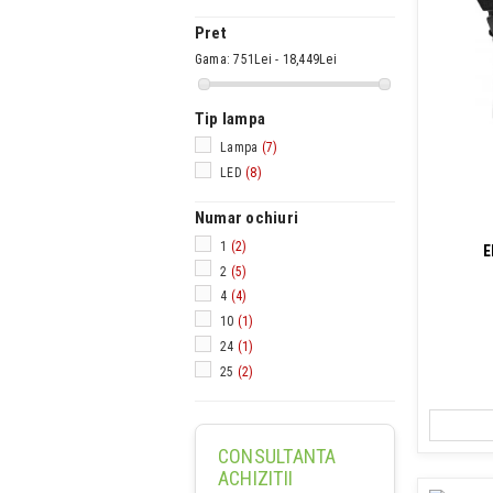
Pret
Gama:
751Lei - 18,449Lei
Tip lampa
Lampa
(7)
LED
(8)
Numar ochiuri
1
(2)
E
2
(5)
4
(4)
10
(1)
24
(1)
25
(2)
CONSULTANTA
ACHIZITII