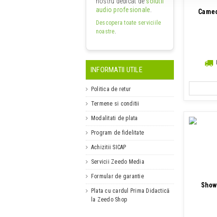
nostru dedicat de
solutii
audio profesionale
.
Cameo
Descopera toate serviciile
noastre
.
INFORMATII UTILE
Politica de retur
Termene si conditii
Modalitati de plata
Program de fidelitate
Achizitii SICAP
Servicii Zeedo Media
Formular de garantie
Show
Plata cu cardul Prima Didactică
la Zeedo Shop