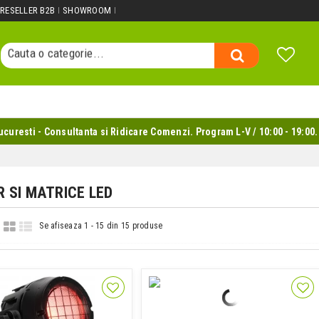
Cauta un produs...
RESELLER B2B
SHOWROOM
Cauta o categorie...
Cauta un producator...
Cauta un produs...
uresti - Consultanta si Ridicare Comenzi. Program L-V / 10:00 - 19:00.
R SI MATRICE LED
Se afiseaza 1 - 15 din 15 produse