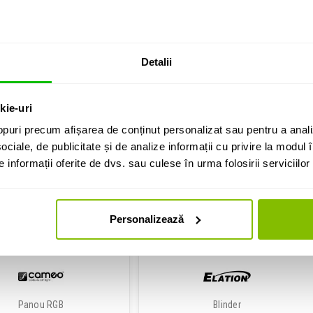
nou hibrid stroboscop
Panou RGBW
Detalii
ttack Combi Strobe CW+RGB
Beamz LCBP450 Combi LED Panel PIX
1,069 Lei
3,369 Lei
kie-uri
puri precum afișarea de conținut personalizat sau pentru a anali
Disponibilitate: La Comanda
Disponibilitate: La Comanda
ociale, de publicitate și de analize informații cu privire la modul în
informații oferite de dvs. sau culese în urma folosirii serviciilor 
ADAUGA IN COS
ADAUGA IN COS
Personalizează
Panou RGB
Blinder