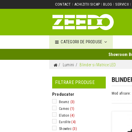
CONTACT
ACHIZITII SICAP
BLOG
SERVICII
CATEGORII DE PRODUSE
Showroom Buc
Lumini
Blinder si Matrice LED
BLINDE
FILTRARE PRODUSE
Mod afisare:
Producator
Beamz
(3)
Cameo
(1)
Elation
(4)
Eurolite
(4)
Showtec
(3)