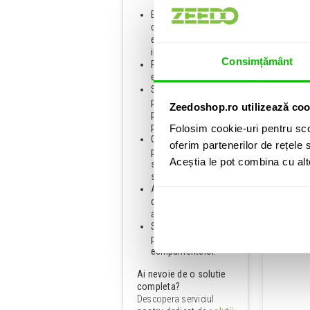
Echipa de
consultanti cu
Pa
experienta practica
in domeniu;
Consimțământ
Beamz A
Peste 17 ani de
experienta Zeedo;
Solutii
personalizate
Zeedoshop.ro utilizează coo
pentru fiecare tip de
proiect;
Folosim cookie-uri pentru sco
Consultanta,
oferim partenerilor de rețele s
proiectare,
Aceștia le pot combina cu alte 
sonorizare, iluminat
si scenotehnica;
Acces la branduri
de top si tehnologii
actuale;
Suport si instructaj
pentru utilizarea
echipamentelor.
Ai nevoie de o solutie
completa?
Descopera serviciul