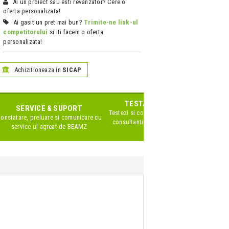
Ai un proiect sau esti revanzator? Cere o
oferta personalizata!
Ai gasit un pret mai bun?
Trimite-ne link-ul
competitorului
si iti facem o oferta
personalizata!
Achizitioneaza in
SICAP
TESTARE IN SHOWROOM
SERVICE & SUPORT
Testezi si compari produsele impreuna cu
onstatare, preluare si comunicare cu
consultanti Zeedo specializati pe acest
service-ul agreat de
BEAMZ
brand