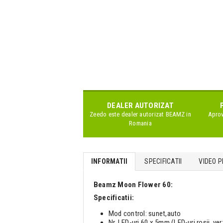
DEALER AUTORIZAT
Zeedo este dealer autorizat
BEAMZ
in
Aprov
Romania
INFORMATII
SPECIFICATII
VIDEO P
Beamz Moon Flower 60:
Specificatii:
Mod control: sunet,auto
Nr. LED-uri 60 x 5mm (LED-uri rosii, ver