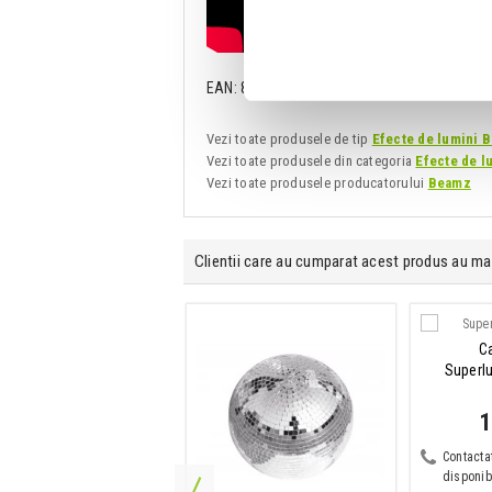
EAN: 8715693268546
Vezi toate produsele de tip
Efecte de lumini 
Vezi toate produsele din categoria
Efecte de l
Vezi toate produsele producatorului
Beamz
Clientii care au cumparat acest produs au ma
Laser RGB
Ca
eamz ATHENA RG GOBO
Superl
233 Lei
1
Contactati-ne pentru
Contacta
isponibilitate
disponibi