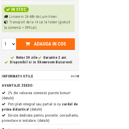
IN STOC
Livrare in 24-48h de Luni-Vineri
Transport de la 14 Lei la locker (gratuit
la comenzi > 399 Lei)
ADAUGA IN COS
Retur 30 zile
Garantie 2 ani
Disponibil si in
Showroom Bucuresti
INFORMATII UTILE
vezi
AVANTAJE ZEEDO:
2% din valoarea comenzii puncte bonus!
(detalii)
Poti plati integral sau partial si cu
cardul de
prima didactica!
(detalii)
Divizie dedicata pentru proiecte: consultanta,
proiectare si instalare. (detalii)