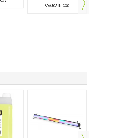
 COS
ADAUGA IN COS
ADAUGA IN COS
Lichid de fum
Beamz Smoke Fluid 5L
Orange