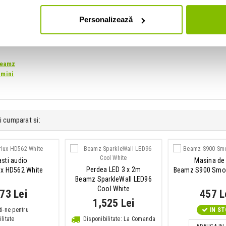
Personalizează
Beamz
umini
i cumparat si:
sti audio
Masina de
Perdea LED 3 x 2m
ux HD562 White
Beamz S900 Smo
Beamz SparkleWall LED96
Cool White
73 Lei
457 L
1,525 Lei
ti-ne pentru
IN S
litate
Disponibilitate: La Comanda