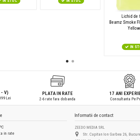
IN STOC
IN STOC
Lichid de
Beamz Smoke Fl
Yello
IN S
 - V)
PLATA IN RATE
17 ANI EXPERI
399 Lei
2-6 rate fara dobanda
Consultanta Pe Pr
le
Informatii de contact
PC
ZEEDO MEDIA SRL
ta in rate
Str. Capitan Ion Garbea 26, Bucure
L