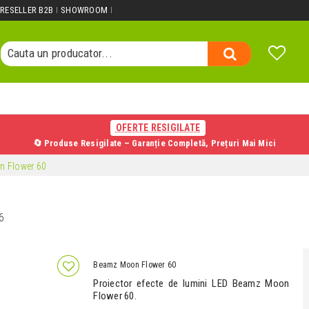
Cauta un produs...
RESELLER B2B
SHOWROOM
Cauta o categorie...
Cauta un producator...
Cauta un produs...
OFERTE RESIGILATE
🔄 Produse Resigilate – Garanție Completă, Prețuri Mai Mici
 Flower 60
6
Beamz Moon Flower 60
Proiector efecte de lumini LED Beamz Moon
Flower 60.