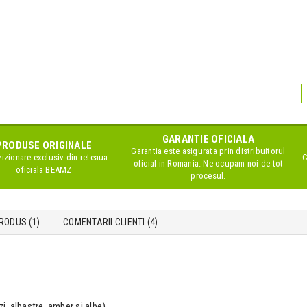
GARANTIE OFICIALA
PRODUSE ORIGINALE
Garantia este asigurata prin distribuitorul
izionare exclusiv din reteaua
C
oficial in Romania. Ne ocupam noi de tot
oficiala
BEAMZ
procesul.
RODUS (1)
COMENTARII CLIENTI (
4
)
zi, albastre, amber si albe)