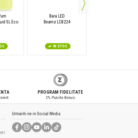
IN STOC
 fum
Bara LED
uid 5L Eco
Beamz LCB224
w
TOC
IN STOC
ENTA
PROGRAM FIDELITATE
oiect
2% Puncte Bonus
Urmariti-ne in Social Media
ști