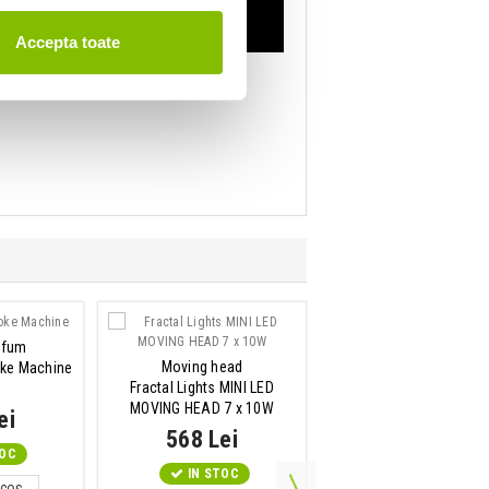
Accepta toate
 fum
Moving head
Masina de baloane
ke Machine
Fractal Lights MINI LED
Beamz B500 Bubble Mac
MOVING HEAD 7 x 10W
Medium
ei
568 Lei
274 Lei
TOC
IN STOC
IN STOC