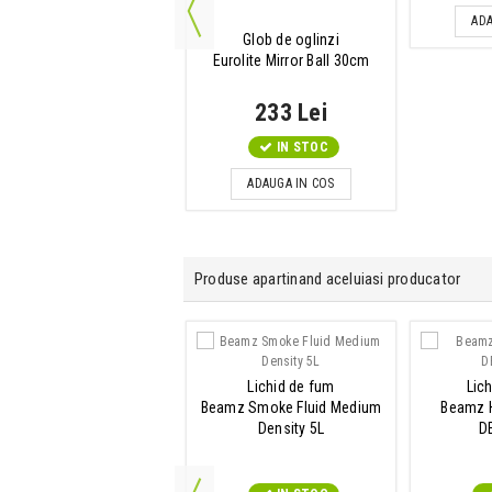
ADAUGA IN COS
ADA
Glob de oglinzi
Eurolite Mirror Ball 30cm
233 Lei
IN STOC
ADAUGA IN COS
Produse apartinand aceluiasi producator
PAR LED
Lichid de fum
Lic
Beamz SlimPAR45
Beamz Smoke Fluid Medium
Beamz H
Density 5L
D
IN STOC