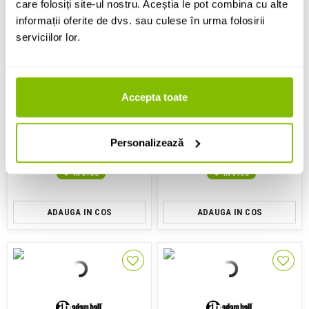
care folosiți site-ul nostru. Aceștia le pot combina cu alte
informații oferite de dvs. sau culese în urma folosirii
serviciilor lor.
Cablu audio hibrid
Cablu audio hibrid
Accepta toate
Adam Hall 5 STAR H PCON A
Adam Hall 5 STAR H PCON A
0500 5m
1000 10m
451 Lei
628 Lei
Personalizează
IN STOC
IN STOC
ADAUGA IN COS
ADAUGA IN COS