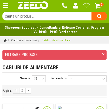
0
Cauta un produs...
Cauta o categorie...
Showroom Bucuresti - Consultanta si Ridicare Comenzi. Program
Cauta un producator...
L-V / 10:00 - 19:00. Vezi adresa!
Cauta un produs...
Cabluri si conectori
Cabluri de alimentare
FILTRARE PRODUSE
CABLURI DE ALIMENTARE
Afiseaza
Sortare dupa
32
--
1
2
Pagina: