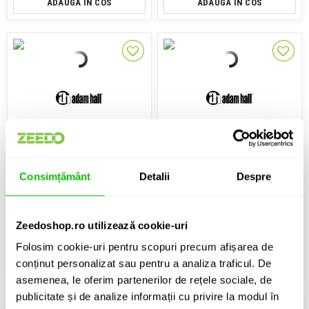
ADAUGA IN COS
ADAUGA IN COS
Cablu de alimentare
Cablu Powercon
Adam Hall 4 STAR PKD 10m
Adam Hall 5 STAR TCON L 0150
1.5m
Consimțământ
Detalii
Despre
134 Lei
208 Lei
Zeedoshop.ro utilizează cookie-uri
IN STOC
IN STOC
Folosim cookie-uri pentru scopuri precum afișarea de
ADAUGA IN COS
ADAUGA IN COS
conținut personalizat sau pentru a analiza traficul. De
asemenea, le oferim partenerilor de rețele sociale, de
publicitate și de analize informații cu privire la modul în