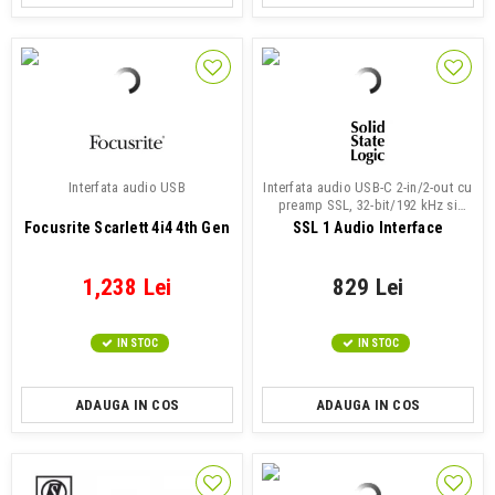
Interfata audio USB
Interfata audio USB-C 2-in/2-out cu
preamp SSL, 32-bit/192 kHz si
Legacy 4K
Focusrite Scarlett 4i4 4th Gen
SSL 1 Audio Interface
1,238 Lei
829 Lei
IN STOC
IN STOC
ADAUGA IN COS
ADAUGA IN COS