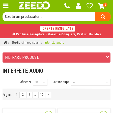
0
Cauta o categorie...
Cauta un producator...
Cauta un produs...
OFERTE RESIGILATE
🔄 Produse Resigilate – Garanție Completă, Prețuri Mai Mici
Studio si Inregistrari
Interfete audio
FILTRARE PRODUSE
INTERFETE AUDIO
Afiseaza
Sortare dupa
32
--
1
2
3
...
10
Pagina: