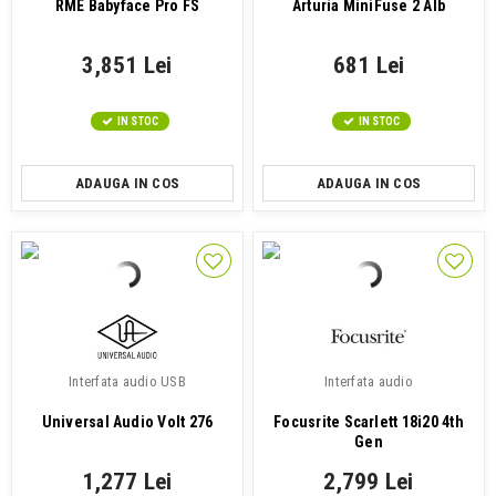
RME Babyface Pro FS
Arturia MiniFuse 2 Alb
3,851 Lei
681 Lei
IN STOC
IN STOC
ADAUGA IN COS
ADAUGA IN COS
Interfata audio USB
Interfata audio
Universal Audio Volt 276
Focusrite Scarlett 18i20 4th
Gen
1,277 Lei
2,799 Lei