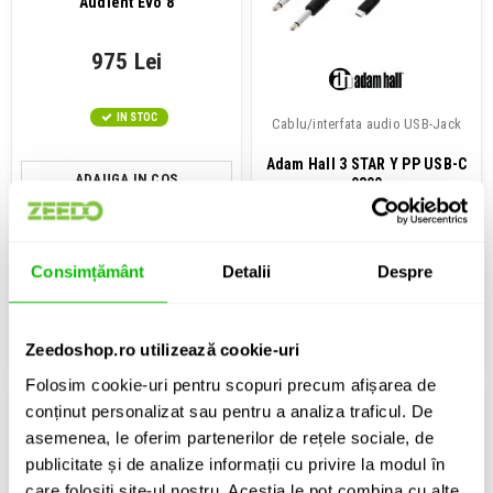
Audient Evo 8
975 Lei
IN STOC
Cablu/interfata audio USB-Jack
Adam Hall 3 STAR Y PP USB-C
ADAUGA IN COS
0300
70 Lei
Consimțământ
Detalii
Despre
IN STOC
ADAUGA IN COS
Zeedoshop.ro utilizează cookie-uri
Folosim cookie-uri pentru scopuri precum afișarea de
conținut personalizat sau pentru a analiza traficul. De
asemenea, le oferim partenerilor de rețele sociale, de
publicitate și de analize informații cu privire la modul în
care folosiți site-ul nostru. Aceștia le pot combina cu alte