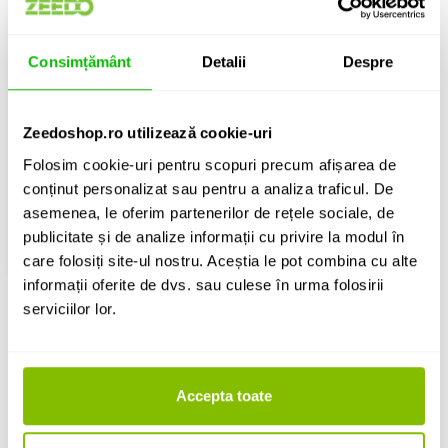
Subwoofer pentru claviatura
Consimțământ
Detalii
Despre
Yamaha KS-SW100
Zeedoshop.ro utilizează cookie-uri
888 Lei
Folosim cookie-uri pentru scopuri precum afișarea de
conținut personalizat sau pentru a analiza traficul. De
Contactati-ne pentru stoc
asemenea, le oferim partenerilor de rețele sociale, de
publicitate și de analize informații cu privire la modul în
ADAUGA IN COS
care folosiți site-ul nostru. Aceștia le pot combina cu alte
informații oferite de dvs. sau culese în urma folosirii
serviciilor lor.
Amplificatoare de claviaturi destinate pentru aplicatii pe scena
sau acasa de la producatori precum Roland, Stagg sau
Accepta toate
Behringer.