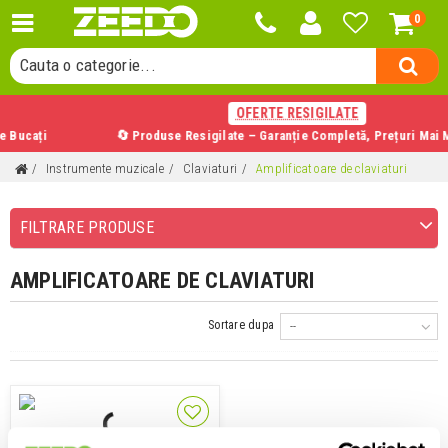
0
Cauta un produs...
Cauta o categorie...
Cauta un producator...
OFERTE RESIGILATE
Cauta un produs...
cați
🔄 Produse Resigilate – Garanție Completă, Prețuri Mai Mici
Instrumente muzicale
Claviaturi
Amplificatoare de claviaturi
FILTRARE PRODUSE
AMPLIFICATOARE DE CLAVIATURI
Sortare dupa
--