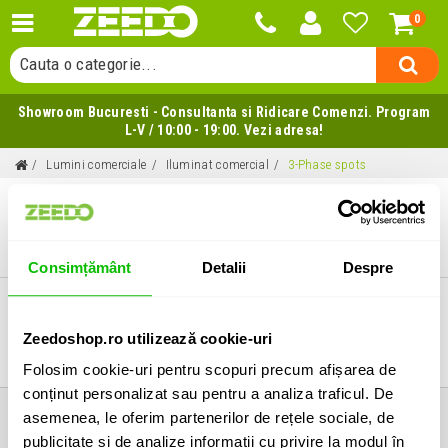
0
Cauta un produs...
Cauta o categorie...
Cauta un producator...
Showroom Bucuresti - Consultanta si Ridicare Comenzi. Program
Cauta un produs...
L-V / 10:00 - 19:00. Vezi adresa!
Lumini comerciale
Iluminat comercial
3-Phase spots
3-PHASE SPOTS
Consimțământ
Detalii
Despre
Zeedoshop.ro utilizează cookie-uri
LIVRARE IN 24h (L - V)
RETUR EXTINS
GRATUIT La comenzi > 399 Lei
Poti returna in 30 zile!
Folosim cookie-uri pentru scopuri precum afișarea de
conținut personalizat sau pentru a analiza traficul. De
asemenea, le oferim partenerilor de rețele sociale, de
Informatii
publicitate și de analize informații cu privire la modul în