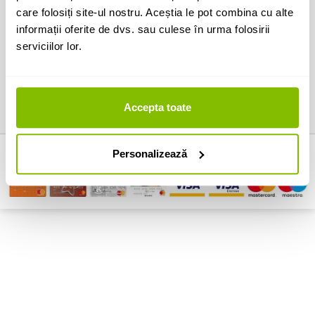
care folosiți site-ul nostru. Aceștia le pot combina cu alte
Utile
informații oferite de dvs. sau culese în urma folosirii
serviciilor lor.
Informatii de contact
Urmariti-ne in Social Media
Accepta toate
Personalizează
© ZEEDO (2007-2026)