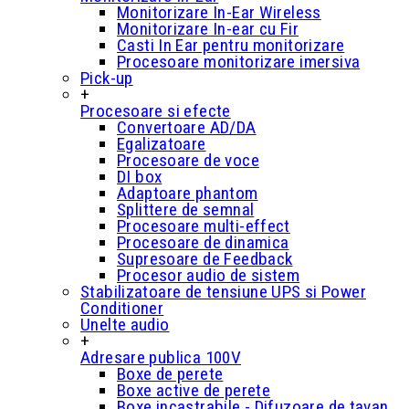
Monitorizare In-Ear Wireless
Monitorizare In-ear cu Fir
Casti In Ear pentru monitorizare
Procesoare monitorizare imersiva
Pick-up
+
Procesoare si efecte
Convertoare AD/DA
Egalizatoare
Procesoare de voce
DI box
Adaptoare phantom
Splittere de semnal
Procesoare multi-effect
Procesoare de dinamica
Supresoare de Feedback
Procesor audio de sistem
Stabilizatoare de tensiune UPS si Power
Conditioner
Unelte audio
+
Adresare publica 100V
Boxe de perete
Boxe active de perete
Boxe incastrabile - Difuzoare de tavan