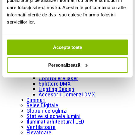
publicitate și de analize informații cu privire la modul în
+
Masini de efecte
care folosiți site-ul nostru. Aceștia le pot combina cu alte
Masini de spuma
informații oferite de dvs. sau culese în urma folosirii
Masini de baloane
serviciilor lor.
Masini de zapada
Masini de confetti
Masini de artificii
Accesorii pentru masini de efecte
+
Accepta toate
Comenzi si controllere
Console si comenzi DMX
Interfete DMX
Personalizează
Wireless si retea DMX
Telecomenzi si diverse controllere
Controllere laser
Splittere DMX
Lighting Design
Accesorii Comenzi DMX
Dimmeri
Relee Digitale
Globuri de oglinzi
Stative si schela lumini
Iluminat arhitectural LED
Ventilatoare
Elevatoare