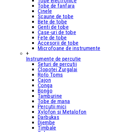
Tobe electronice
Tobe de fanfara
Cinele
Scaune de tobe
Bete de tobe
Genti de tobe
Case-uri de tobe
Fete de tobe
Accesorii de tobe
Microfoane de instrumente
+
Instrumente de percutie
Seturi de percutii
Clopotei Zurgalai
Roto Toms
Cajon
Conga
Bongo
Tamburine
Tobe de mana
Percutii mici
Xylofon si Metalofon
Darbukas
Djembe
Timbale