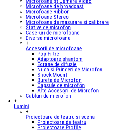
Microfoane pt Camere Video
Microfoane de broadcast
Microfoane Ribbon
Microfoane Stereo
Microfoane de masurare si calibrare
Stative de microfon
Case-uri de microfoane
Diverse microfoane
+
Accesorii de microfoane
Pop Filtre
Adaptoare phantom
Ecrane de difuzie
Nuca si Prinderi de Microfon
Shock Mount
Burete de Microfon
Capsule de microfon
Alte Accesorii de Microfon
Cabluri de microfon
+
Lumini
+
Proiectoare de teatru si scena
Proiectoare de teatru
Proiectoare Profile