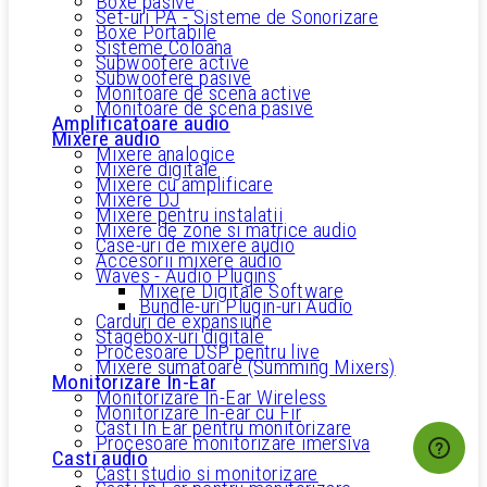
Boxe pasive
Set-uri PA - Sisteme de Sonorizare
Boxe Portabile
Sisteme Coloana
Subwoofere active
Subwoofere pasive
Monitoare de scena active
Monitoare de scena pasive
Amplificatoare audio
Mixere audio
Mixere analogice
Mixere digitale
Mixere cu amplificare
Mixere DJ
Mixere pentru instalatii
Mixere de zone si matrice audio
Case-uri de mixere audio
Accesorii mixere audio
Waves - Audio Plugins
Mixere Digitale Software
Bundle-uri Plugin-uri Audio
Carduri de expansiune
Stagebox-uri digitale
Procesoare DSP pentru live
Mixere sumatoare (Summing Mixers)
Monitorizare In-Ear
Monitorizare In-Ear Wireless
Monitorizare In-ear cu Fir
Casti In Ear pentru monitorizare
Procesoare monitorizare imersiva
Casti audio
Casti studio si monitorizare