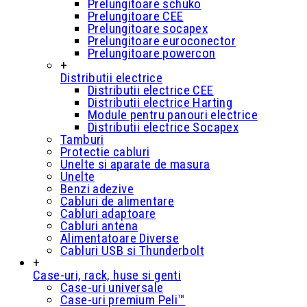
Prelungitoare schuko
Prelungitoare CEE
Prelungitoare socapex
Prelungitoare euroconector
Prelungitoare powercon
+
Distributii electrice
Distributii electrice CEE
Distributii electrice Harting
Module pentru panouri electrice
Distributii electrice Socapex
Tamburi
Protectie cabluri
Unelte si aparate de masura
Unelte
Benzi adezive
Cabluri de alimentare
Cabluri adaptoare
Cabluri antena
Alimentatoare Diverse
Cabluri USB si Thunderbolt
+
Case-uri, rack, huse si genti
Case-uri universale
Case-uri premium Peli™