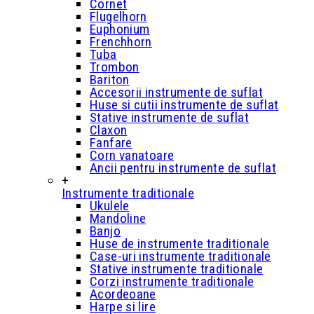
Cornet
Flugelhorn
Euphonium
Frenchhorn
Tuba
Trombon
Bariton
Accesorii instrumente de suflat
Huse si cutii instrumente de suflat
Stative instrumente de suflat
Claxon
Fanfare
Corn vanatoare
Ancii pentru instrumente de suflat
+
Instrumente traditionale
Ukulele
Mandoline
Banjo
Huse de instrumente traditionale
Case-uri instrumente traditionale
Stative instrumente traditionale
Corzi instrumente traditionale
Acordeoane
Harpe si lire