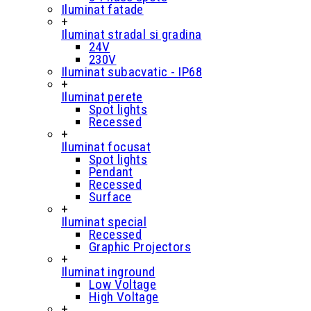
Iluminat fatade
+
Iluminat stradal si gradina
24V
230V
Iluminat subacvatic - IP68
+
Iluminat perete
Spot lights
Recessed
+
Iluminat focusat
Spot lights
Pendant
Recessed
Surface
+
Iluminat special
Recessed
Graphic Projectors
+
Iluminat inground
Low Voltage
High Voltage
+