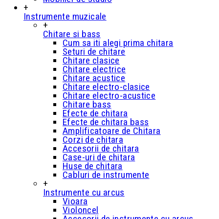
+
Instrumente muzicale
+
Chitare si bass
Cum sa iti alegi prima chitara
Seturi de chitare
Chitare clasice
Chitare electrice
Chitare acustice
Chitare electro-clasice
Chitare electro-acustice
Chitare bass
Efecte de chitara
Efecte de chitara bass
Amplificatoare de Chitara
Corzi de chitara
Accesorii de chitara
Case-uri de chitara
Huse de chitara
Cabluri de instrumente
+
Instrumente cu arcus
Vioara
Violoncel
Accesorii de instrumente cu arcus