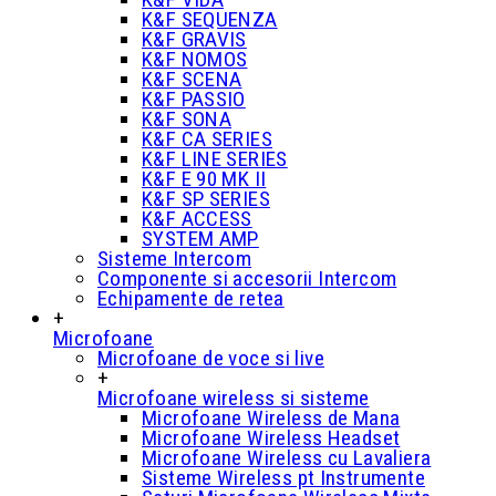
K&F SEQUENZA
K&F GRAVIS
K&F NOMOS
K&F SCENA
K&F PASSIO
K&F SONA
K&F CA SERIES
K&F LINE SERIES
K&F E 90 MK II
K&F SP SERIES
K&F ACCESS
SYSTEM AMP
Sisteme Intercom
Componente si accesorii Intercom
Echipamente de retea
+
Microfoane
Microfoane de voce si live
+
Microfoane wireless si sisteme
Microfoane Wireless de Mana
Microfoane Wireless Headset
Microfoane Wireless cu Lavaliera
Sisteme Wireless pt Instrumente