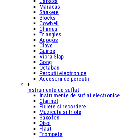
Cabasa
Maracas
Shakere
Blocks
Cowbell
Chimes
Triangles
Agogos
Clave
Guiros
Vibra Slap
Gong
Octaban
Percutii electronice
Accesorii de percutii
+
Instrumente de suflat
Instrumente de suflat electronice
Clarinet
Fluiere si recordere
Muzicute si triole
Saxofon
Oboi
Flaut
Trompeta