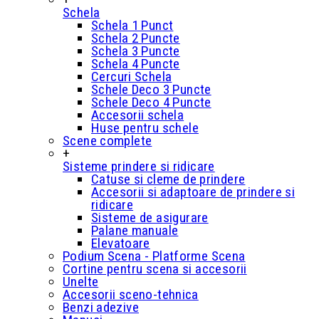
Schela
Schela 1 Punct
Schela 2 Puncte
Schela 3 Puncte
Schela 4 Puncte
Cercuri Schela
Schele Deco 3 Puncte
Schele Deco 4 Puncte
Accesorii schela
Huse pentru schele
Scene complete
+
Sisteme prindere si ridicare
Catuse si cleme de prindere
Accesorii si adaptoare de prindere si
ridicare
Sisteme de asigurare
Palane manuale
Elevatoare
Podium Scena - Platforme Scena
Cortine pentru scena si accesorii
Unelte
Accesorii sceno-tehnica
Benzi adezive