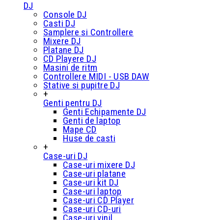
DJ
Console DJ
Casti DJ
Samplere si Controllere
Mixere DJ
Platane DJ
CD Playere DJ
Masini de ritm
Controllere MIDI - USB DAW
Stative si pupitre DJ
+
Genti pentru DJ
Genti Echipamente DJ
Genti de laptop
Mape CD
Huse de casti
+
Case-uri DJ
Case-uri mixere DJ
Case-uri platane
Case-uri kit DJ
Case-uri laptop
Case-uri CD Player
Case-uri CD-uri
Case-uri vinil