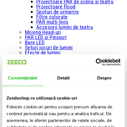
Proiectoare PAR de scena si teatru
Proiectoare flood
Spoturi de urmarire
Filtre colorate
PAR multi-lens
Accesorii lumini de teatru
Moving Head-uri
PAR LED si Pinspot
Bare LED
Seturi jocuri de lumini
Efecte de lumini
Cortine LED
Lasere
Panouri LED
Blinder si Matrice LED
+
Consimțământ
Detalii
Despre
Masini de fum si ceata
Masini de fum
Masini de fum greu
Masini de fum cu efect vertical
Zeedoshop.ro utilizează cookie-uri
Masini de ceata
Folosim cookie-uri pentru scopuri precum afișarea de
Lichid de fum
Esente parfumate pentru lichid de fum
conținut personalizat sau pentru a analiza traficul. De
Huse/Genti pentru masini de fum si
asemenea, le oferim partenerilor de rețele sociale, de
ceata