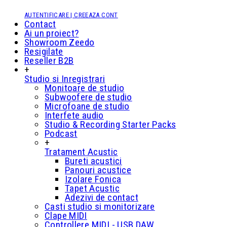
AUTENTIFICARE | CREEAZA CONT
Contact
Ai un proiect?
Showroom Zeedo
Resigilate
Reseller B2B
+
Studio si Inregistrari
Monitoare de studio
Subwoofere de studio
Microfoane de studio
Interfete audio
Studio & Recording Starter Packs
Podcast
+
Tratament Acustic
Bureti acustici
Panouri acustice
Izolare Fonica
Tapet Acustic
Adezivi de contact
Casti studio si monitorizare
Clape MIDI
Controllere MIDI - USB DAW