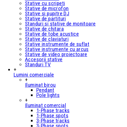
Stative cu scripeti
Stative de microfon
Stative si pupitre DJ
Stative de partituri
Standuri si stative de monitoare
Stative de chitara
Stative de tobe acustice
Stative de claviaturi
Stative instrumente de suflat
Stative instrumente cu arcus
Stative de video proiectoare
Accesorii stative
Standuri TV
+
Lumini comerciale
+
Iluminat birou
Pendant
Pole lights
+
Iluminat comercial
1-Phase tracks
1-Phase spots
3-Phase tracks
3-Phase spots