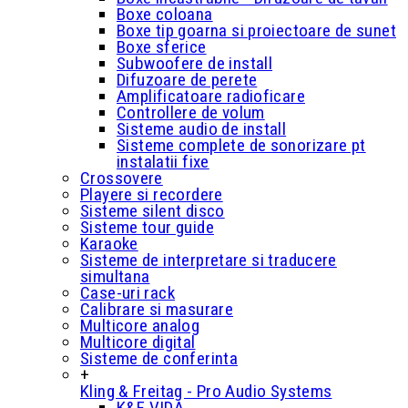
Boxe coloana
Boxe tip goarna si proiectoare de sunet
Boxe sferice
Subwoofere de install
Difuzoare de perete
Amplificatoare radioficare
Controllere de volum
Sisteme audio de install
Sisteme complete de sonorizare pt
instalatii fixe
Crossovere
Playere si recordere
Sisteme silent disco
Sisteme tour guide
Karaoke
Sisteme de interpretare si traducere
simultana
Case-uri rack
Calibrare si masurare
Multicore analog
Multicore digital
Sisteme de conferinta
+
Kling & Freitag - Pro Audio Systems
K&F VIDA