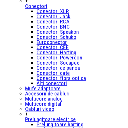
+
Conectori
Conectori XLR
Conectori Jack
Conectori RCA
Conectori BNC
Conectori Speakon
Conectori Schuko
Euroconector
Conectori CEE
Conectori Harting
Conectori Powercon
Conectori Socapex
Conectori de panou
Conectori date
Conectori fibra optica
Alti conectori
Mufe adaptoare
Accesorii de cabluri
Multicore analog
Multicore digital
Cabluri video
+
Prelungitoare electrice
Prelungitoare harting