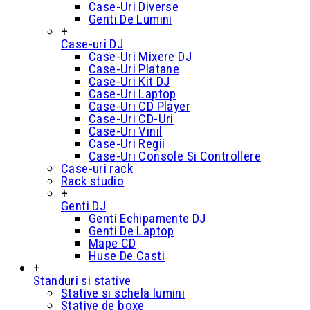
Case-Uri Diverse
Genti De Lumini
+
Case-uri DJ
Case-Uri Mixere DJ
Case-Uri Platane
Case-Uri Kit DJ
Case-Uri Laptop
Case-Uri CD Player
Case-Uri CD-Uri
Case-Uri Vinil
Case-Uri Regii
Case-Uri Console Si Controllere
Case-uri rack
Rack studio
+
Genti DJ
Genti Echipamente DJ
Genti De Laptop
Mape CD
Huse De Casti
+
Standuri si stative
Stative si schela lumini
Stative de boxe