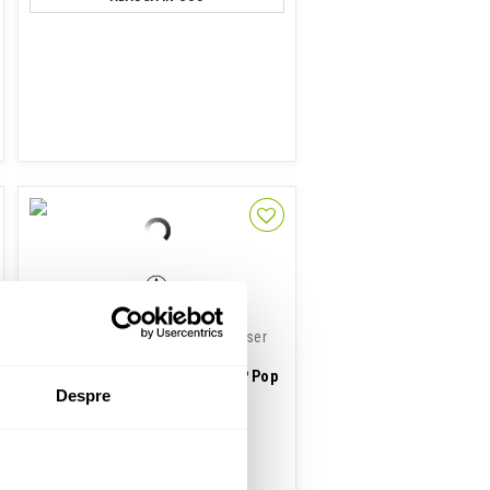
Microfon USB Cardioid Condenser
Audio Technica AT2020USB-XP Pop
Despre
Filter Pack
849 Lei