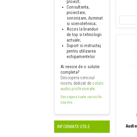
proiect;
Consultanta,
proiectare,
sonorizare, iluminat
si scenotehnica;
Acces la branduri
de top si tehnologii
actuale;
Suport si instructaj
pentru utilizarea
echipamentelor.
Ai nevoie de o solutie
completa?
Descopera serviciul
nostru dedicat de
solutii
audio profesionale
.
Descopera toate serviciile
noastre
.
Audio
INFORMATII UTILE