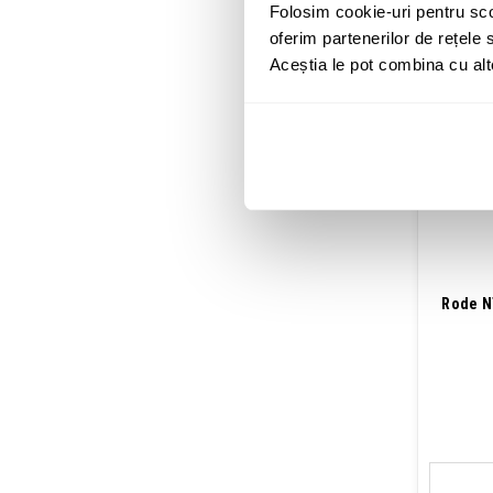
Folosim cookie-uri pentru sco
oferim partenerilor de rețele s
Aceștia le pot combina cu alte 
Rode NT