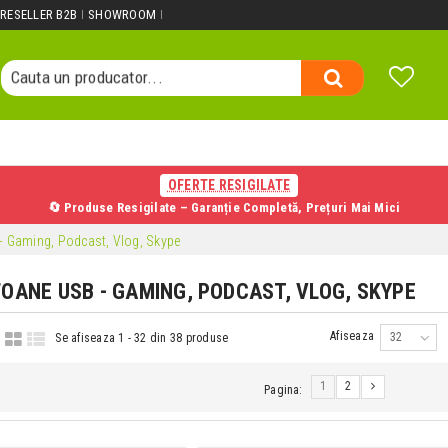
Cauta un produs...
RESELLER B2B
SHOWROOM
Cauta o categorie...
Cauta un producator...
Cauta un produs...
OFERTE RESIGILATE
🔄 Produse Resigilate – Garanție Completă, Prețuri Mai Mici
- Gaming, Podcast, Vlog, Skype
OANE USB - GAMING, PODCAST, VLOG, SKYPE
Afiseaza
32
Se afiseaza 1 - 32 din 38 produse
1
2
Pagina: