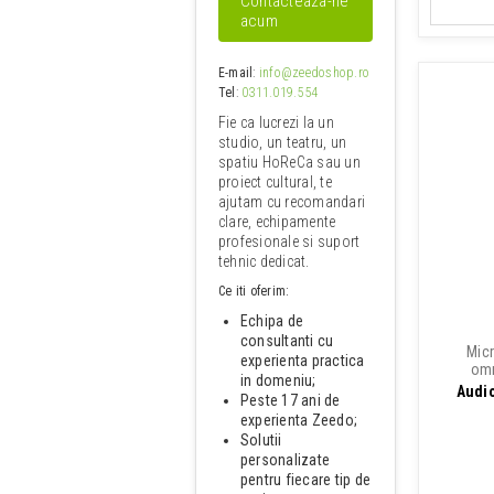
Contacteaza-ne
acum
E-mail
:
info@zeedoshop.ro
Tel
:
0311.019.554
Fie ca lucrezi la un
studio, un teatru, un
spatiu HoReCa sau un
proiect cultural, te
ajutam cu recomandari
clare, echipamente
profesionale si suport
tehnic dedicat.
Ce iti oferim:
Echipa de
consultanti cu
Micr
experienta practica
omn
in domeniu;
Audi
Peste 17 ani de
experienta Zeedo;
Solutii
personalizate
pentru fiecare tip de