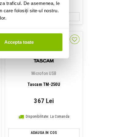
IN STOC
za traficul. De asemenea, le
 care folosiți site-ul nostru.
ADAUGA IN COS
lor.
Accepta toate
Microfon USB
Tascam TM-250U
367 Lei
Disponibilitate: La Comanda
ADAUGA IN COS