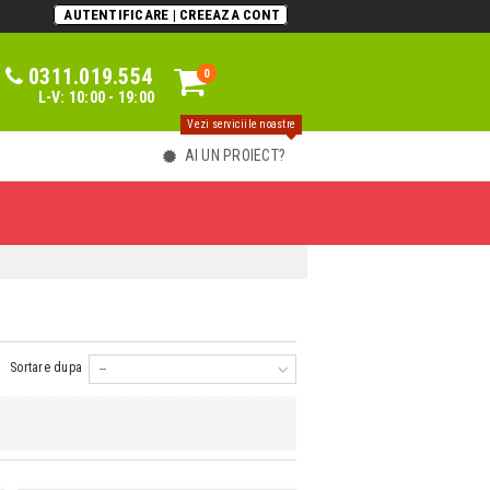
AUTENTIFICARE | CREEAZA CONT
0311.019.554
0
0
L-V: 10:00 - 19:00
Vezi serviciile noastre
AI UN PROIECT?
Sortare dupa
--