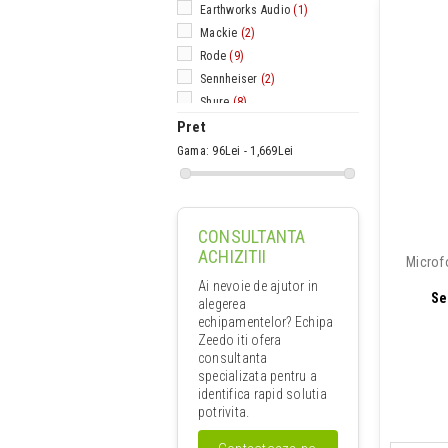
Earthworks Audio
(1)
Mackie
(2)
Rode
(9)
Sennheiser
(2)
Shure
(8)
SSL
(1)
Pret
Superlux
(1)
Gama:
96Lei - 1,669Lei
Tascam
(1)
Yamaha
(2)
CONSULTANTA
ACHIZITII
Microf
Ai nevoie de ajutor in
Se
alegerea
echipamentelor? Echipa
Zeedo iti ofera
consultanta
specializata pentru a
identifica rapid solutia
potrivita.