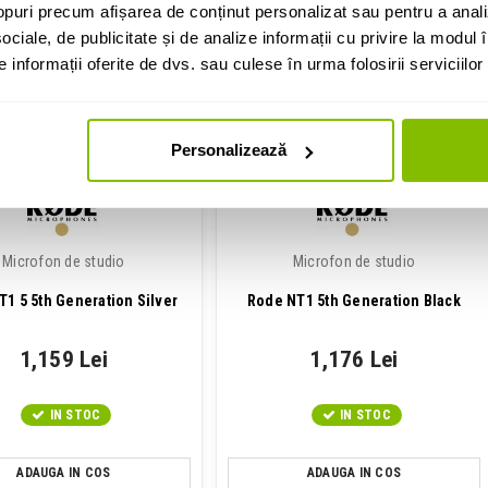
IN STOC
IN STOC
puri precum afișarea de conținut personalizat sau pentru a anali
ociale, de publicitate și de analize informații cu privire la modul în
ADAUGA IN COS
ADAUGA IN COS
informații oferite de dvs. sau culese în urma folosirii serviciilor 
Personalizează
Microfon de studio
Microfon de studio
1 5 5th Generation Silver
Rode NT1 5th Generation Black
1,159 Lei
1,176 Lei
IN STOC
IN STOC
ADAUGA IN COS
ADAUGA IN COS