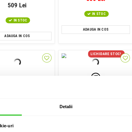
509 Lei
IN STOC
IN STOC
ADAUGA IN COS
ADAUGA IN COS
LICHIDARE STOC!
 Dinamic USB/XLR pt Podcast
Microfon USB pentru streaming
si Inregistrari
Shure MV7 Silver
Earthworks Audio ICON
Detalii
1,669 Lei
1,362 Lei
kie-uri