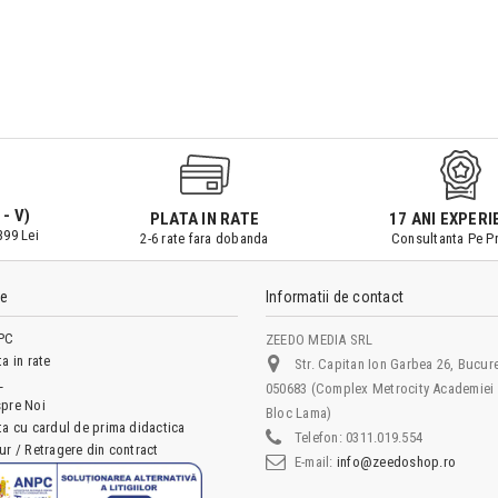
 - V)
PLATA IN RATE
17 ANI EXPERI
399 Lei
2-6 rate fara dobanda
Consultanta Pe Pr
le
Informatii de contact
PC
ZEEDO MEDIA SRL
ta in rate
Str. Capitan Ion Garbea 26, Bucure
L
050683 (Complex Metrocity Academiei 
pre Noi
Bloc Lama)
ta cu cardul de prima didactica
Telefon:
0311.019.554
ur / Retragere din contract
E-mail:
info@zeedoshop.ro