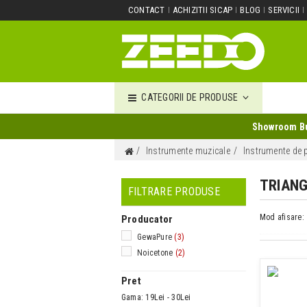
CONTACT
ACHIZITII SICAP
BLOG
SERVICII
CATEGORII DE PRODUSE
Showroom Buc
Instrumente muzicale
Instrumente de p
TRIAN
FILTRARE PRODUSE
Mod afisare:
Producator
GewaPure
(3)
Noicetone
(2)
Pret
Gama:
19Lei - 30Lei