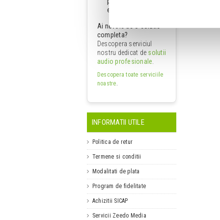
pentru utilizarea
echipamentelor.
Ai nevoie de o solutie
completa?
Descopera serviciul
nostru dedicat de
solutii
audio profesionale
.
Descopera toate serviciile
noastre
.
INFORMATII UTILE
Politica de retur
Termene si conditii
Modalitati de plata
Program de fidelitate
Achizitii SICAP
Servicii Zeedo Media