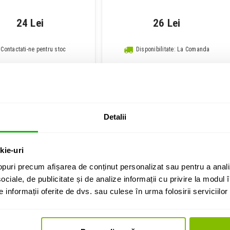
24 Lei
26 Lei
Contactati-ne pentru stoc
Disponibilitate: La Comanda
ADAUGA IN COS
ADAUGA IN COS
Detalii
nte muzicale de percutie tip triunghi de la Stagg, Gewa sau Dimavery.
kie-uri
puri precum afișarea de conținut personalizat sau pentru a anali
ociale, de publicitate și de analize informații cu privire la modul în
informații oferite de dvs. sau culese în urma folosirii serviciilor 