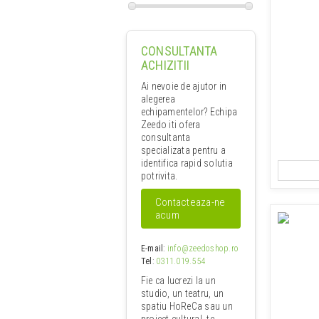
CONSULTANTA
ACHIZITII
Ai nevoie de ajutor in
alegerea
echipamentelor? Echipa
Zeedo iti ofera
consultanta
specializata pentru a
identifica rapid solutia
potrivita.
Contacteaza-ne
acum
E-mail
:
info@zeedoshop.ro
Tel
:
0311.019.554
Fie ca lucrezi la un
studio, un teatru, un
spatiu HoReCa sau un
proiect cultural, te