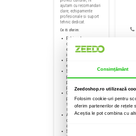
ajutam cu recomandari
clare, echipamente
profesionale si suport
tehnic dedicat.
Ce iti oferim:
Echipa de
consultanti cu
experienta practica
in domeniu;
Peste 17 ani de
experienta Zeedo;
Consimțământ
Solutii
personalizate
Instrume
pentru fiecare tip de
proiect;
Zeedoshop.ro utilizează coo
Consultanta,
proiectare,
Folosim cookie-uri pentru sco
sonorizare, iluminat
oferim partenerilor de rețele s
si scenotehnica;
Aceștia le pot combina cu alte 
Acces la branduri
de top si tehnologii
actuale;
Suport si instructaj