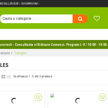
Cauta un produs...
RESELLER B2B
SHOWROOM
Cauta o categorie...
Cauta un producator...
Cauta un produs...
uresti - Consultanta si Ridicare Comenzi. Program L-V / 10:00 - 19:00.
ercutie
Triangles
GLES
Se afiseaza 1 - 5 din 5 produse