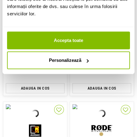
informații oferite de dvs. sau culese în urma folosirii
serviciilor lor.
Windscreen
Windscreen microfon
Audac MWS800/B
Lewitt Windscreen LCT WSXS
Accepta toate
43 Lei
43 Lei
Personalizează
IN STOC
IN STOC
ADAUGA IN COS
ADAUGA IN COS