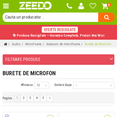
0
Cauta o categorie...
Cauta un producator...
Cauta un produs...
OFERTE RESIGILATE
🔄 Produse Resigilate – Garanție Completă, Prețuri Mai Mici
Audio
Microfoane
Accesorii de microfoane
Burete de Microfon
FILTRARE PRODUSE
BURETE DE MICROFON
Afiseaza
Sortare dupa
32
--
1
2
3
4
5
Pagina: