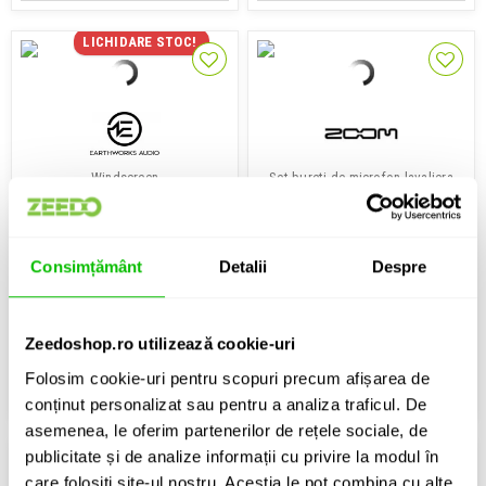
LICHIDARE STOC!
Windscreen
Set bureti de microfon lavaliera
Earthworks Audio BFR
Zoom WSL-1
Consimțământ
Detalii
Despre
185 Lei
43 Lei
IN STOC
IN STOC
Zeedoshop.ro utilizează cookie-uri
Folosim cookie-uri pentru scopuri precum afișarea de
ADAUGA IN COS
ADAUGA IN COS
conținut personalizat sau pentru a analiza traficul. De
asemenea, le oferim partenerilor de rețele sociale, de
publicitate și de analize informații cu privire la modul în
care folosiți site-ul nostru. Aceștia le pot combina cu alte