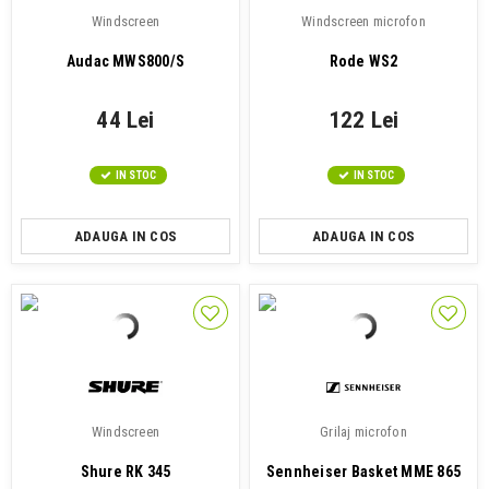
Windscreen
Windscreen microfon
Audac MWS800/S
Rode WS2
44 Lei
122 Lei
IN STOC
IN STOC
ADAUGA IN COS
ADAUGA IN COS
Windscreen
Grilaj microfon
Shure RK 345
Sennheiser Basket MME 865