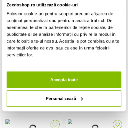
Zeedoshop.ro utilizează cookie-uri
Folosim cookie-uri pentru scopuri precum afișarea de
conținut personalizat sau pentru a analiza traficul. De
asemenea, le oferim partenerilor de rețele sociale, de
publicitate și de analize informații cu privire la modul în
care folosiți site-ul nostru. Aceștia le pot combina cu alte
Cablu 32A
Cablu 16A
informații oferite de dvs. sau culese în urma folosirii
serviciilor lor.
DAP Audio Extension Cable, 3x
DAP Audio Extension Cable, 3x
32A 380V - 10m
16A 380V - 50m
1,079 Lei
2,709 Lei
Accepta toate
In stoc furnizor (5-12 zile)
In stoc furnizor (5-12 zile)
Personalizează
MAI MULTE
MAI MULTE