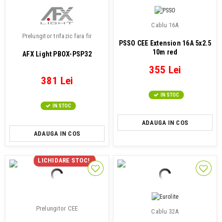
Cablu 16A
Prelungitor trifazic fara fir
PSSO CEE Extension 16A 5x2.5
10m red
AFX Light PBOX-PSP32
355 Lei
381 Lei
IN STOC
IN STOC
ADAUGA IN COS
ADAUGA IN COS
LICHIDARE STOC!
Prelungitor CEE
Cablu 32A