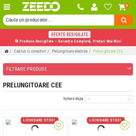
0
Cauta o categorie...
Cauta un producator...
Cauta un produs...
OFERTE RESIGILATE
🔄 Produse Resigilate – Garanție Completă, Prețuri Mai Mici
Cabluri si conectori
Prelungitoare electrice
Prelungitoare CEE
FILTRARE PRODUSE
PRELUNGITOARE CEE
Sortare dupa
--
LICHIDARE STOC!
LICHIDARE STOC!