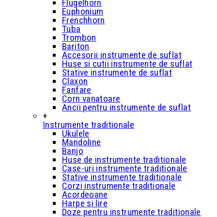
Flugelhorn
Euphonium
Frenchhorn
Tuba
Trombon
Bariton
Accesorii instrumente de suflat
Huse si cutii instrumente de suflat
Stative instrumente de suflat
Claxon
Fanfare
Corn vanatoare
Ancii pentru instrumente de suflat
+
Instrumente traditionale
Ukulele
Mandoline
Banjo
Huse de instrumente traditionale
Case-uri instrumente traditionale
Stative instrumente traditionale
Corzi instrumente traditionale
Acordeoane
Harpe si lire
Doze pentru instrumente traditionale