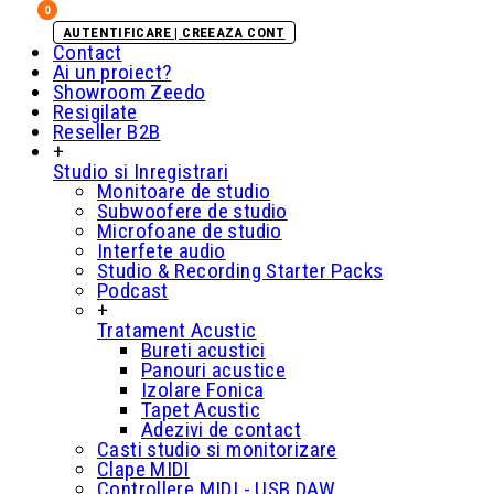
0
0
AUTENTIFICARE | CREEAZA CONT
Contact
Ai un proiect?
Showroom Zeedo
Resigilate
Reseller B2B
+
Studio si Inregistrari
Monitoare de studio
Subwoofere de studio
Microfoane de studio
Interfete audio
Studio & Recording Starter Packs
Podcast
+
Tratament Acustic
Bureti acustici
Panouri acustice
Izolare Fonica
Tapet Acustic
Adezivi de contact
Casti studio si monitorizare
Clape MIDI
Controllere MIDI - USB DAW