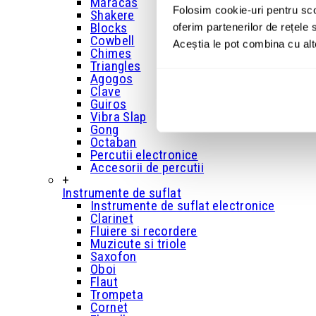
Maracas
Folosim cookie-uri pentru sco
Shakere
Blocks
oferim partenerilor de rețele s
Cowbell
Aceștia le pot combina cu alte 
Chimes
Triangles
Agogos
Clave
Guiros
Vibra Slap
Gong
Octaban
Percutii electronice
Accesorii de percutii
+
Instrumente de suflat
Instrumente de suflat electronice
Clarinet
Fluiere si recordere
Muzicute si triole
Saxofon
Oboi
Flaut
Trompeta
Cornet