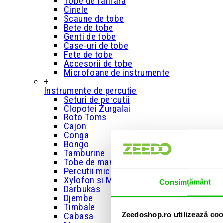
Tobe de fanfara
Cinele
Scaune de tobe
Bete de tobe
Genti de tobe
Case-uri de tobe
Fete de tobe
Accesorii de tobe
Microfoane de instrumente
+
Instrumente de percutie
Seturi de percutii
Clopotei Zurgalai
Roto Toms
Cajon
Conga
Bongo
Tamburine
Tobe de mana
Percutii mici
Xylofon si Metalofon
Consimțământ
Darbukas
Djembe
Timbale
Zeedoshop.ro utilizează coo
Cabasa