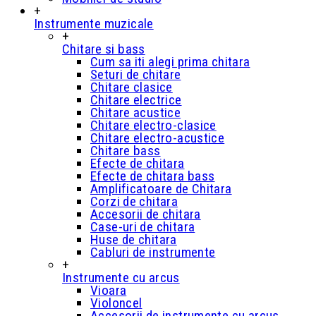
+
Instrumente muzicale
+
Chitare si bass
Cum sa iti alegi prima chitara
Seturi de chitare
Chitare clasice
Chitare electrice
Chitare acustice
Chitare electro-clasice
Chitare electro-acustice
Chitare bass
Efecte de chitara
Efecte de chitara bass
Amplificatoare de Chitara
Corzi de chitara
Accesorii de chitara
Case-uri de chitara
Huse de chitara
Cabluri de instrumente
+
Instrumente cu arcus
Vioara
Violoncel
Accesorii de instrumente cu arcus