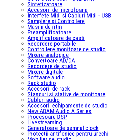
Sintetizatoare
Accesorii de microfoane
Interfete Midi si Cabluri Midi - USB
Samplere si Controllere
Masini de ritm
Preamplificatoare
Amplificatoare de casti
Recordere portabile
Controllere monitoare de studio
Mixere analogice
Convertoare AD/DA
Recordere de studio
Mixere digitale
Software audio
Rack studio
Accesorii de rack
Standuri si stative de monitoare
Cabluri audio
Accesorii echipamente de studio
New ADAM Audio A Series
Procesoare DSP
Livestreaming
Generatoare de semnal clock
Protectii antifonice pentru urechi
Mobilier de studio