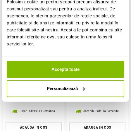
Folosim cookie-uri pentru scopuri precum afișarea de
Disponibilitate: La Comanda
Disponibilitate: La Comanda
conținut personalizat sau pentru a analiza traficul. De
asemenea, le oferim partenerilor de rețele sociale, de
ADAUGA IN COS
ADAUGA IN COS
publicitate și de analize informații cu privire la modul în
care folosiți site-ul nostru. Aceștia le pot combina cu alte
informații oferite de dvs. sau culese în urma folosirii
serviciilor lor.
Accepta toate
Case de microfon
Case microfon
Rode RC1
Shure A4CC
Personalizează
257 Lei
96 Lei
Disponibilitate: La Comanda
Disponibilitate: La Comanda
ADAUGA IN COS
ADAUGA IN COS