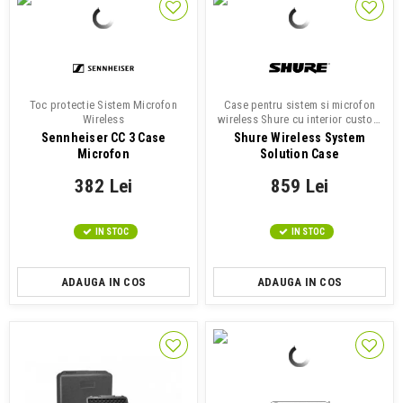
Toc protectie Sistem Microfon
Case pentru sistem si microfon
Wireless
wireless Shure cu interior custom
si capace detasabile
Sennheiser CC 3 Case
Shure Wireless System
Microfon
Solution Case
382 Lei
859 Lei
IN STOC
IN STOC
ADAUGA IN COS
ADAUGA IN COS