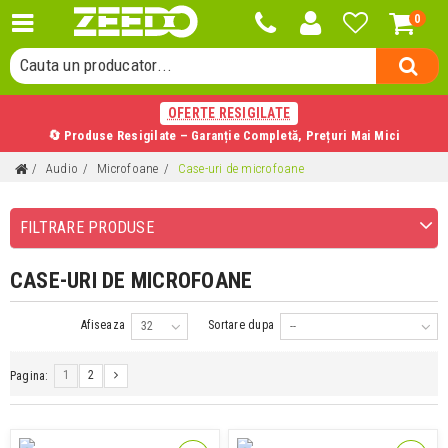
0
Cauta o categorie...
Cauta un producator...
Cauta un produs...
OFERTE RESIGILATE
🔄 Produse Resigilate – Garanție Completă, Prețuri Mai Mici
Audio
Microfoane
Case-uri de microfoane
FILTRARE PRODUSE
CASE-URI DE MICROFOANE
Afiseaza
Sortare dupa
32
--
1
2
Pagina: