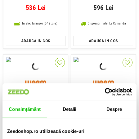
536 Lei
596 Lei
In stoc furnizor (5-12 zile)
Disponibilitate: La Comanda
ADAUGA IN COS
ADAUGA IN COS
Case de microfon
Case de microfon
Warm Audio Flight Case - WA-
Warm Audio Flight Case - WA-
Consimțământ
Detalii
Despre
87 R2
47
596 Lei
596 Lei
Zeedoshop.ro utilizează cookie-uri