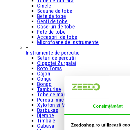
Tobe de fanfara
Cinele
Scaune de tobe
Bete de tobe
Genti de tobe
Case-uri de tobe
Fete de tobe
Accesorii de tobe
Microfoane de instrumente
+
Instrumente de percutie
Seturi de percutii
Clopotei Zurgalai
Roto Toms
Cajon
Conga
Bongo
Tamburine
Tobe de mana
Percutii mici
Xylofon si Metalofon
Consimțământ
Darbukas
Djembe
Timbale
Zeedoshop.ro utilizează coo
Cabasa