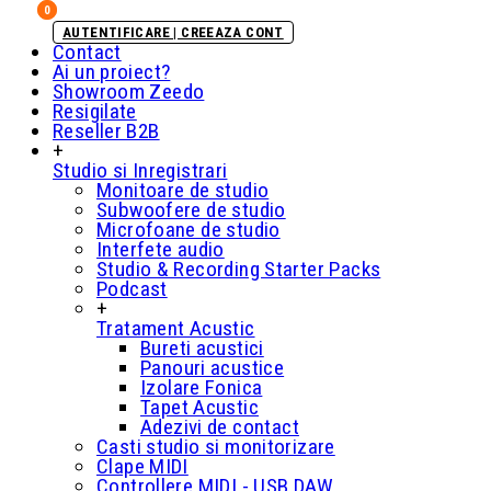
0
0
AUTENTIFICARE | CREEAZA CONT
Contact
Ai un proiect?
Showroom Zeedo
Resigilate
Reseller B2B
+
Studio si Inregistrari
Monitoare de studio
Subwoofere de studio
Microfoane de studio
Interfete audio
Studio & Recording Starter Packs
Podcast
+
Tratament Acustic
Bureti acustici
Panouri acustice
Izolare Fonica
Tapet Acustic
Adezivi de contact
Casti studio si monitorizare
Clape MIDI
Controllere MIDI - USB DAW