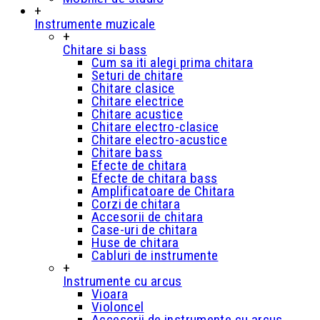
+
Instrumente muzicale
+
Chitare si bass
Cum sa iti alegi prima chitara
Seturi de chitare
Chitare clasice
Chitare electrice
Chitare acustice
Chitare electro-clasice
Chitare electro-acustice
Chitare bass
Efecte de chitara
Efecte de chitara bass
Amplificatoare de Chitara
Corzi de chitara
Accesorii de chitara
Case-uri de chitara
Huse de chitara
Cabluri de instrumente
+
Instrumente cu arcus
Vioara
Violoncel
Accesorii de instrumente cu arcus