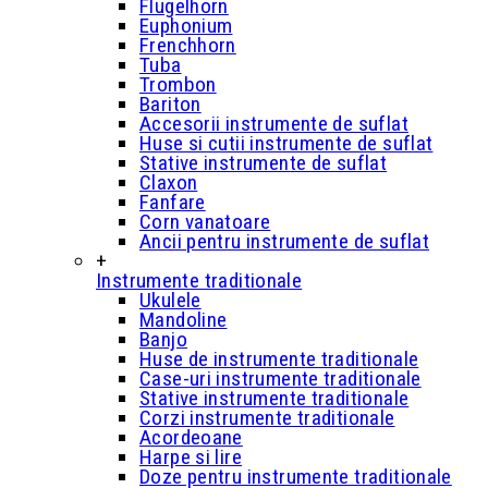
Flugelhorn
Euphonium
Frenchhorn
Tuba
Trombon
Bariton
Accesorii instrumente de suflat
Huse si cutii instrumente de suflat
Stative instrumente de suflat
Claxon
Fanfare
Corn vanatoare
Ancii pentru instrumente de suflat
+
Instrumente traditionale
Ukulele
Mandoline
Banjo
Huse de instrumente traditionale
Case-uri instrumente traditionale
Stative instrumente traditionale
Corzi instrumente traditionale
Acordeoane
Harpe si lire
Doze pentru instrumente traditionale