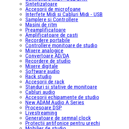
Sintetizatoare
Accesorii de microfoane
Interfete Midi si Cabluri Midi - USB
Samplere si Controllere
Masini de ritm
Preamplificatoare
Amplificatoare de casti
Recordere portabile
Controllere monitoare de studio
Mixere analogice
Convertoare AD/DA
Recordere de studio
Mixere digitale
Software audio
Rack studio
Accesorii de rack
Standuri si stative de monitoare
Cabluri audio
Accesorii echipamente de studio
New ADAM Audio A Series
Procesoare DSP
Livestreaming
Generatoare de semnal clock
Protectii antifonice pentru urechi
Mobilier de studio