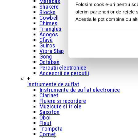
Maracas
Folosim cookie-uri pentru sco
Shakere
Blocks
oferim partenerilor de rețele s
Cowbell
Aceștia le pot combina cu alte 
Chimes
Triangles
Agogos
Clave
Guiros
Vibra Slap
Gong
Octaban
Percutii electronice
Accesorii de percutii
+
Instrumente de suflat
Instrumente de suflat electronice
Clarinet
Fluiere si recordere
Muzicute si triole
Saxofon
Oboi
Flaut
Trompeta
Cornet