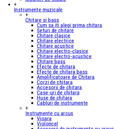
+
Instrumente muzicale
+
Chitare si bass
Cum sa iti alegi prima chitara
Seturi de chitare
Chitare clasice
Chitare electrice
Chitare acustice
Chitare electro-clasice
Chitare electro-acustice
Chitare bass
Efecte de chitara
Efecte de chitara bass
Amplificatoare de Chitara
Corzi de chitara
Accesorii de chitara
Case-uri de chitara
Huse de chitara
Cabluri de instrumente
+
Instrumente cu arcus
Vioara
Violoncel
Accesorii de instrumente cu arcus