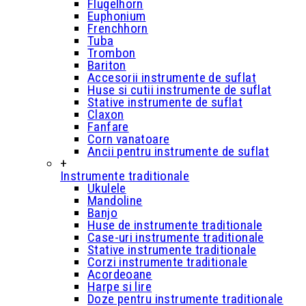
Flugelhorn
Euphonium
Frenchhorn
Tuba
Trombon
Bariton
Accesorii instrumente de suflat
Huse si cutii instrumente de suflat
Stative instrumente de suflat
Claxon
Fanfare
Corn vanatoare
Ancii pentru instrumente de suflat
+
Instrumente traditionale
Ukulele
Mandoline
Banjo
Huse de instrumente traditionale
Case-uri instrumente traditionale
Stative instrumente traditionale
Corzi instrumente traditionale
Acordeoane
Harpe si lire
Doze pentru instrumente traditionale