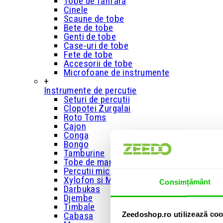
Tobe de fanfara
Cinele
Scaune de tobe
Bete de tobe
Genti de tobe
Case-uri de tobe
Fete de tobe
Accesorii de tobe
Microfoane de instrumente
+
Instrumente de percutie
Seturi de percutii
Clopotei Zurgalai
Roto Toms
Cajon
Conga
Bongo
Tamburine
Tobe de mana
Percutii mici
Xylofon si Metalofon
Consimțământ
Darbukas
Djembe
Timbale
Zeedoshop.ro utilizează coo
Cabasa