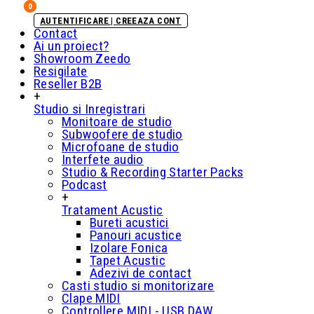
0
0
AUTENTIFICARE | CREEAZA CONT
Contact
Ai un proiect?
Showroom Zeedo
Resigilate
Reseller B2B
+
Studio si Inregistrari
Monitoare de studio
Subwoofere de studio
Microfoane de studio
Interfete audio
Studio & Recording Starter Packs
Podcast
+
Tratament Acustic
Bureti acustici
Panouri acustice
Izolare Fonica
Tapet Acustic
Adezivi de contact
Casti studio si monitorizare
Clape MIDI
Controllere MIDI - USB DAW