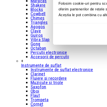
Maracas
Folosim cookie-uri pentru sco
Shakere
Blocks
oferim partenerilor de rețele s
Cowbell
Aceștia le pot combina cu alte 
Chimes
Triangles
Agogos
Clave
Guiros
Vibra Slap
Gong
Octaban
Percutii electronice
Accesorii de percutii
+
Instrumente de suflat
Instrumente de suflat electronice
Clarinet
Fluiere si recordere
Muzicute si triole
Saxofon
Oboi
Flaut
Trompeta
Cornet