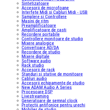
Sintetizatoare
Accesorii de microfoane
Interfete Midi si Cabluri Midi - USB
Samplere si Controllere
Masini de ritm
Preamplificatoare
Amplificatoare de casti
Recordere portabile
Controllere monitoare de studio
Mixere analogice
Convertoare AD/DA
Recordere de studio
Mixere digitale
Software audio
Rack studio
Accesorii de rack
Standuri si stative de monitoare
Cabluri audio
Accesorii echipamente de studio
New ADAM Audio A Series
Procesoare DSP
Livestreaming
Generatoare de semnal clock
Protectii antifonice pentru urechi
Mobilier de studio