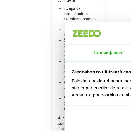
Ce iti oferim:
Echipa de
consultanti cu
experienta practica
in domeniu;
Peste 17 ani de
experienta Zeedo;
Solutii
personalizate
pentru fiecare tip de
Consimțământ
proiect;
Consultanta,
proiectare,
sonorizare, iluminat
Zeedoshop.ro utilizează coo
si scenotehnica;
Folosim cookie-uri pentru sco
Acces la branduri
de top si tehnologii
oferim partenerilor de rețele s
actuale;
Aceștia le pot combina cu alte 
Suport si instructaj
pentru utilizarea
echipamentelor.
Ai nevoie de o solutie
completa?
Descopera serviciul