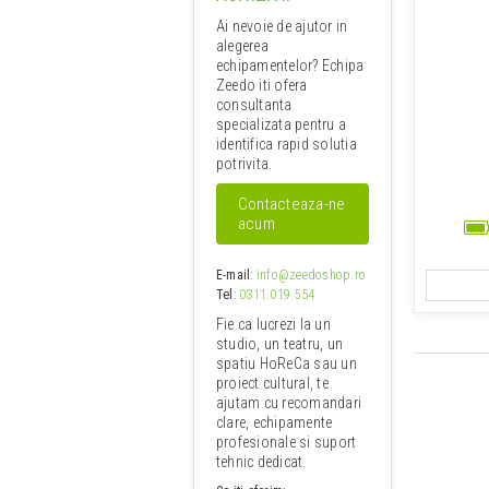
Ai nevoie de ajutor in
alegerea
echipamentelor? Echipa
Zeedo iti ofera
consultanta
specializata pentru a
identifica rapid solutia
potrivita.
Contacteaza-ne
acum
E-mail
:
info@zeedoshop.ro
Tel
:
0311.019.554
Fie ca lucrezi la un
studio, un teatru, un
spatiu HoReCa sau un
proiect cultural, te
ajutam cu recomandari
clare, echipamente
profesionale si suport
tehnic dedicat.