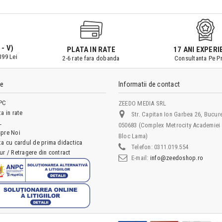
 - V)
PLATA IN RATE
17 ANI EXPERI
399 Lei
2-6 rate fara dobanda
Consultanta Pe Pr
le
Informatii de contact
PC
ZEEDO MEDIA SRL
ta in rate
Str. Capitan Ion Garbea 26, Bucure
L
050683 (Complex Metrocity Academiei 
pre Noi
Bloc Lama)
ta cu cardul de prima didactica
Telefon:
0311.019.554
ur / Retragere din contract
E-mail:
info@zeedoshop.ro