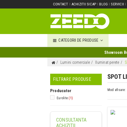
CONTACT
ACHIZITII SICAP
BLOG
SERVICII
CATEGORII DE PRODUSE
Showroom Buc
Lumini comerciale
Iluminat perete
S
SPOT 
FILTRARE PRODUSE
Mod afisare:
Producator
Eurolite
(1)
CONSULTANTA
ACHIZITII