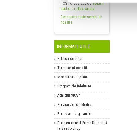
nostru dedicat de
solutii
audio profesionale
.
Descopera toate serviciile
noastre
.
INFORMATII UTILE
Politica de retur
Termene si conditii
Modalitati de plata
Program de fidelitate
Achizitii SICAP
Servicii Zeedo Media
Formular de garantie
Plata cu cardul Prima Didactică
la Zeedo Shop