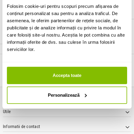
Folosim cookie-uri pentru scopuri precum afișarea de
MICROFOANE OVERHEAD
MICROFOANE PENTRU
conținut personalizat sau pentru a analiza traficul. De
PERCUTII
asemenea, le oferim partenerilor de rețele sociale, de
publicitate și de analize informații cu privire la modul în
MICROFOANE PT TOM
care folosiți site-ul nostru. Aceștia le pot combina cu alte
informații oferite de dvs. sau culese în urma folosirii
serviciilor lor.
LIVRARE IN 24h (L - V)
Accepta toate
RETUR EXTINS
GRATUIT La comenzi > 399 Lei
Poti returna in 30 zile!
Personalizează
Informatii
Utile
Informatii de contact