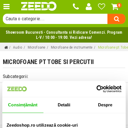
0
Cauta un produs...
Cauta o categorie...
Cauta un producator...
Showroom Bucuresti - Consultanta si Ridicare Comenzi. Program
Cauta un produs...
L-V / 10:00 - 19:00. Vezi adresa!
Audio
Microfoane
Microfoane de instrumente
Microfoane pt Tobe 
MICROFOANE PT TOBE SI PERCUTII
Subcategorii:
Consimțământ
Detalii
Despre
SETURI MICROFOANE DE
MICROFOANE PT TOBA
MICROFOANE PT TOBA
TOBE
MARE
MICA
Zeedoshop.ro utilizează cookie-uri