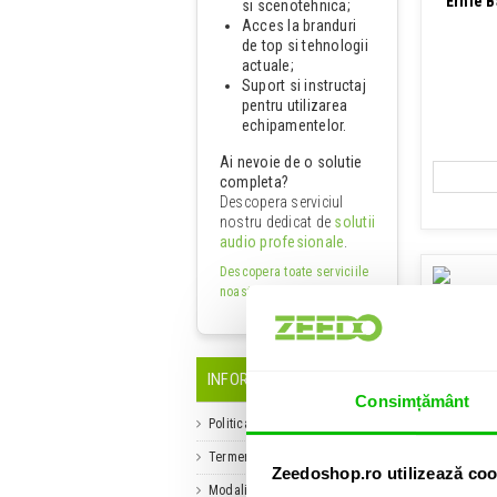
Ernie B
si scenotehnica;
Acces la branduri
de top si tehnologii
actuale;
Suport si instructaj
pentru utilizarea
echipamentelor.
Ai nevoie de o solutie
completa?
Descopera serviciul
nostru dedicat de
solutii
audio profesionale
.
Descopera toate serviciile
noastre
.
INFORMATII UTILE
Consimțământ
Se
Politica de retur
Fender B
Termene si conditii
Zeedoshop.ro utilizează coo
Modalitati de plata