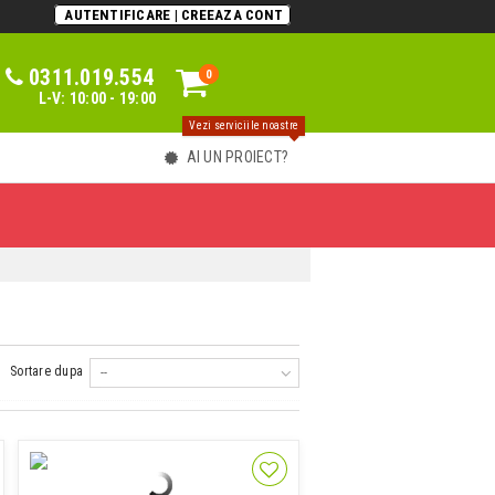
AUTENTIFICARE | CREEAZA CONT
0311.019.554
0
0
L-V: 10:00 - 19:00
Vezi serviciile noastre
AI UN PROIECT?
Sortare dupa
--