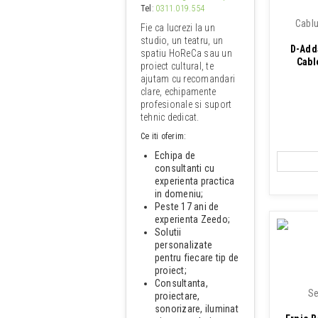
Tel
:
0311.019.554
Cablu
Fie ca lucrezi la un
studio, un teatru, un
D-Adda
spatiu HoReCa sau un
Cabl
proiect cultural, te
ajutam cu recomandari
clare, echipamente
profesionale si suport
tehnic dedicat.
Ce iti oferim:
Echipa de
consultanti cu
experienta practica
in domeniu;
Peste 17 ani de
experienta Zeedo;
Solutii
personalizate
pentru fiecare tip de
proiect;
Consultanta,
Se
proiectare,
sonorizare, iluminat