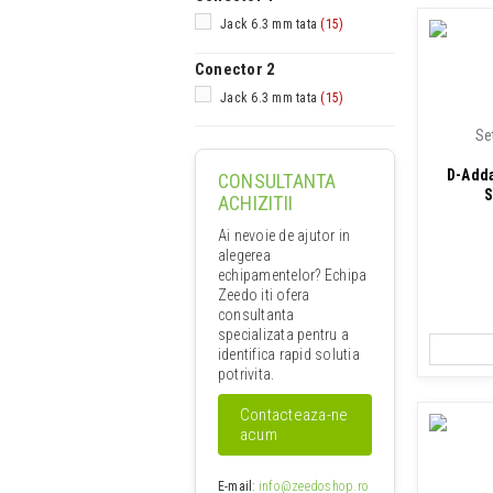
Jack 6.3 mm tata
(15)
Conector 2
Jack 6.3 mm tata
(15)
Se
D-Adda
CONSULTANTA
S
ACHIZITII
Ai nevoie de ajutor in
alegerea
echipamentelor? Echipa
Zeedo iti ofera
consultanta
specializata pentru a
identifica rapid solutia
potrivita.
Contacteaza-ne
acum
E-mail
:
info@zeedoshop.ro