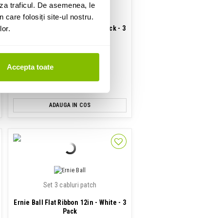
za traficul. De asemenea, le
Set 3 cabluri patch
 care folosiți site-ul nostru.
lor.
Ernie Ball Flat Ribbon 12in - Black - 3
Pack
162 Lei
Accepta toate
Disponibilitate: La Comanda
ADAUGA IN COS
Set 3 cabluri patch
Ernie Ball Flat Ribbon 12in - White - 3
Pack