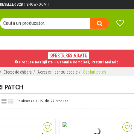
Cauta un produs...
RESELLER B2B
SHOWROOM
Cauta o categorie...
Cauta un producator...
Cauta un produs...
OFERTE RESIGILATE
🔄 Produse Resigilate – Garanție Completă, Prețuri Mai Mici
Efecte de chitara
Accesorii pentru pedale
Cabluri patch
RI PATCH
Se afiseaza 1 - 27 din 27 produse