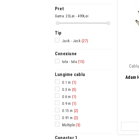
Pret
Gama:
23Lei - 499Lei
Tip
Jack - Jack
(27)
Conexiune
tata - tata
(15)
Cablu
Lungime cablu
Adam H
0.1 m
(1)
0.3 m
(5)
0.6 m
(1)
0.9 m
(1)
0.15 m
(2)
0.91 m
(2)
Multiple
(3)
Conector 1