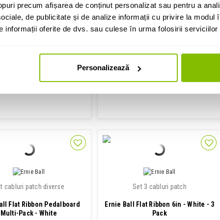
249 Lei
puri precum afișarea de conținut personalizat sau pentru a anali
ociale, de publicitate și de analize informații cu privire la modul în
Disponibilitate: La Comanda
informații oferite de dvs. sau culese în urma folosirii serviciilor 
IN STOC
ADAUGA IN COS
ADAUGA IN COS
Personalizează
t cabluri patch diverse
Set 3 cabluri patch
all Flat Ribbon Pedalboard
Ernie Ball Flat Ribbon 6in - White - 3
Multi-Pack - White
Pack