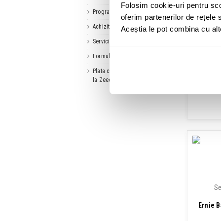
Folosim cookie-uri pentru sco
Program de fidelitate
oferim partenerilor de rețele s
Achizitii SICAP
Aceștia le pot combina cu alte 
Servicii Zeedo Media
Formular de garantie
Plata cu cardul Prima Didactică
la Zeedo Shop
Se
Ernie B