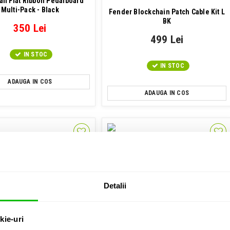
all Flat Ribbon Pedalboard
Multi-Pack - Black
Fender Blockchain Patch Cable Kit L
BK
350 Lei
499 Lei
IN STOC
IN STOC
ADAUGA IN COS
ADAUGA IN COS
Set 3 cabluri patch
Detalii
t cabluri patch diverse
Ernie Ball Flat Ribbon 6in - Red - 3
Pack
lockchain Patch Cable Kit S
BK
kie-uri
131 Lei