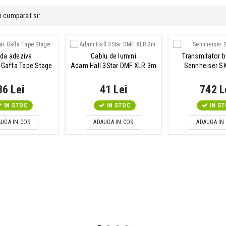
i cumparat si:
da adeziva
Cablu de lumini
Transmitator 
Gaffa Tape Stage
Adam Hall 3Star DMF XLR 3m
Sennheiser S
36 Lei
41 Lei
742 L
IN STOC
IN STOC
IN S
UGA IN COS
ADAUGA IN COS
ADAUGA IN