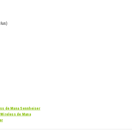
clus)
ess de Mana Sennheiser
 Wireless de Mana
er