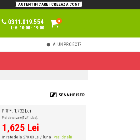
AUTENTIFICARE | CREEAZA CONT
0311.019.554
0
0
L-V: 10:00 - 19:00
AI UN PROIECT?
PRP*: 1,732 Lei
Pret de vanzare (TVA inclus):
1,625 Lei
In rate de la 270.83 Lei / luna
- vezi detalii