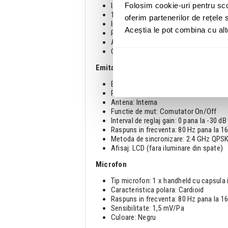
I/O audio: 1 x XLR 3 pini balansat Mic
Folosim cookie-uri pentru sco
1 x Jack 6.3 mm TS nebalansat Mic/Li
oferim partenerilor de rețele s
Interval de reglaj gain: 45 dB (in pasi d
Aceștia le pot combina cu alte 
Raspuns in frecventa: 50 Hz pana la 1
Afisaj: LED alfanumeric
Cerinte de alimentare: Adaptor AC/DC
Emitator
Emitatoare incluse: 1 x Handheld
Putere de iesire RF: 10 mW
Antena: Interna
Functie de mut: Comutator On/Off
Interval de reglaj gain: 0 pana la -30 dB
Raspuns in frecventa: 80 Hz pana la 1
Metoda de sincronizare: 2.4 GHz QPS
Afisaj: LCD (fara iluminare din spate)
Microfon
Tip microfon: 1 x handheld cu capsula 
Caracteristica polara: Cardioid
Raspuns in frecventa: 80 Hz pana la 1
Sensibilitate: 1,5 mV/Pa
Culoare: Negru