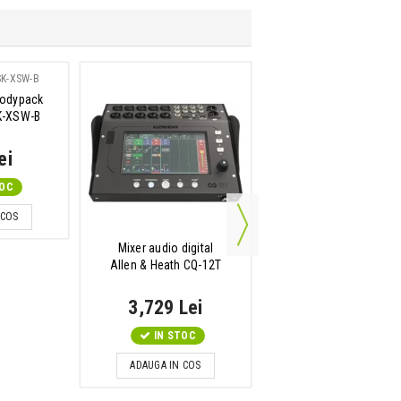
bodypack
Boxa activa 15 inch
K-XSW-B
Mackie Thrash215
ei
1,970 Lei
TOC
Disponibilitate: La Co
 COS
ADAUGA IN COS
Mixer audio digital
Allen & Heath CQ-12T
3,729 Lei
IN STOC
ADAUGA IN COS