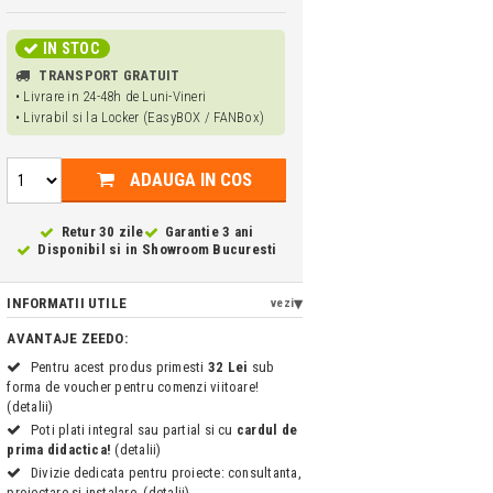
IN STOC
TRANSPORT GRATUIT
• Livrare in 24-48h de Luni-Vineri
• Livrabil si la Locker (EasyBOX / FANBox)
ADAUGA IN COS
Retur 30 zile
Garantie 3 ani
Disponibil si in
Showroom Bucuresti
INFORMATII UTILE
vezi
AVANTAJE ZEEDO:
Pentru acest produs primesti
32 Lei
sub
forma de voucher pentru comenzi viitoare!
(detalii)
Poti plati integral sau partial si cu
cardul de
prima didactica!
(detalii)
Divizie dedicata pentru proiecte: consultanta,
proiectare si instalare. (detalii)