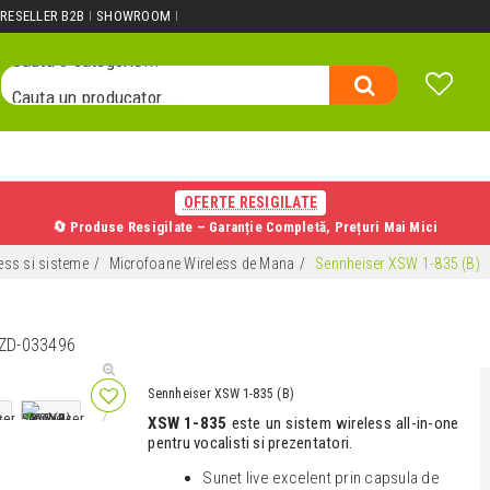
Cauta un produs...
RESELLER B2B
SHOWROOM
Cauta o categorie...
Cauta un producator...
Cauta un produs...
OFERTE RESIGILATE
🔄 Produse Resigilate – Garanție Completă, Prețuri Mai Mici
ess si sisteme
Microfoane Wireless de Mana
Sennheiser XSW 1-835 (B)
ZD-033496
Sennheiser XSW 1-835 (B)
XSW 1-835
este un sistem wireless all-in-one
pentru vocalisti si prezentatori.
Sunet live excelent prin capsula de