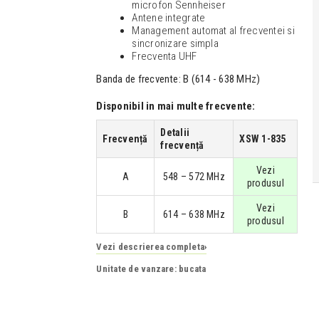
microfon Sennheiser
Antene integrate
Management automat al frecventei si
sincronizare simpla
Frecventa UHF
Banda de frecvente: B (614 - 638 MHz)
Disponibil in mai multe frecvente:
Detalii
Frecvență
XSW 1-835
frecvență
Vezi
A
548 – 572 MHz
produsul
Vezi
B
614 – 638 MHz
produsul
Vezi descrierea completa
›
Unitate de vanzare: bucata