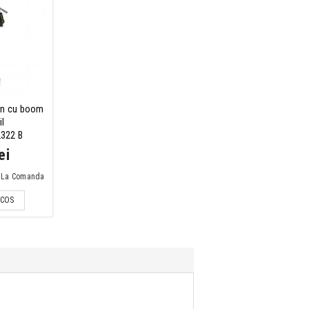
fon cu boom
il
2322 B
ei
e: La Comanda
 COS