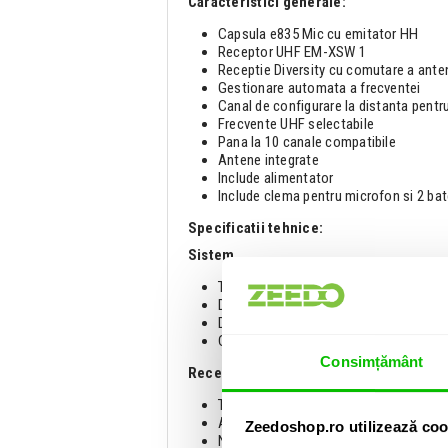
Caracteristici generale:
Capsula e835 Mic cu emitator HH
Receptor UHF EM-XSW 1
Receptie Diversity cu comutare a ante
Gestionare automata a frecventei
Canal de configurare la distanta pentr
Frecvente UHF selectabile
Pana la 10 canale compatibile
Antene integrate
Include alimentator
Include clema pentru microfon si 2 bat
Specificatii tehnice:
Sistem
Tehnologie wireless: UHF analog
Diversity: Da
Distanta maxima de operare: 30,5 metr
Criptare: Nu
Consimțământ
Receptor
Tip receptor: 1 x Tabletop
Antene: 2 x interne
Zeedoshop.ro utilizează coo
Numar de canale audio: 1