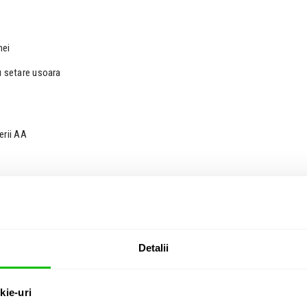
nei
u setare usoara
erii AA
i
Detalii
kie-uri