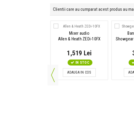
Clientii care au cumparat acest produs au ma
Pupitru DJ
Mixer audio
Ban
onyx Mobile DJ Stand
Allen & Heath ZEDi-10FX
Showgear 
809 Lei
1,519 Lei
IN STOC
IN STOC
ADAUGA IN COS
ADAUGA IN COS
ADA