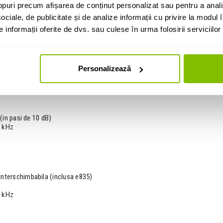
/Line Out
puri precum afișarea de conținut personalizat sau pentru a anali
ne Out
ociale, de publicitate și de analize informații cu privire la modul în
e 5 dB)
informații oferite de dvs. sau culese în urma folosirii serviciilor 
6 kHz -3 dB
Personalizează
 (in pasi de 10 dB)
6 kHz
K
interschimbabila (inclusa e835)
6 kHz