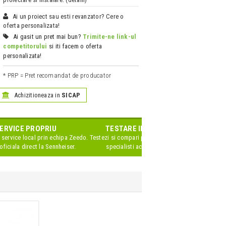
Ai un proiect sau esti revanzator? Cere o
oferta personalizata!
Ai gasit un pret mai bun?
Trimite-ne link-ul
competitorului
si iti facem o oferta
personalizata!
* PRP = Pret recomandat de producator
Achizitioneaza in
SICAP
ERVICE PROPRIU
TESTARE IN SHOWROOM
 service local prin echipa Zeedo.
Testezi si compari produsele impreuna cu
oficiala direct la Sennheiser.
specialisti acreditati de brand