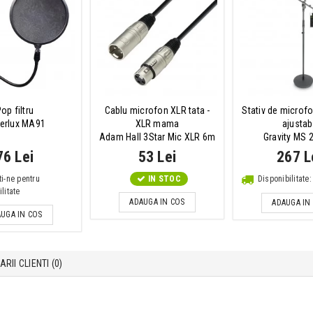
op filtru
Cablu microfon XLR tata -
Stativ de micro
erlux MA91
XLR mama
ajustab
Adam Hall 3Star Mic XLR 6m
Gravity MS 
76 Lei
53 Lei
267 L
ti-ne pentru
IN STOC
Disponibilitat
litate
ADAUGA IN COS
ADAUGA IN
UGA IN COS
RII CLIENTI (
0
)