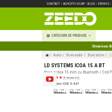
CONTACT
ACHIZITII SICAP
BLOG
SERVICII
CATEGORII DE PRODUSE
Showroom Buc
Audio
Boxe audio
Boxe active
L
LD SYSTEMS ICOA 15 A BT
Boxa activa 15 inch cu Bluetooth
/ Cod P
(6 review-uri)