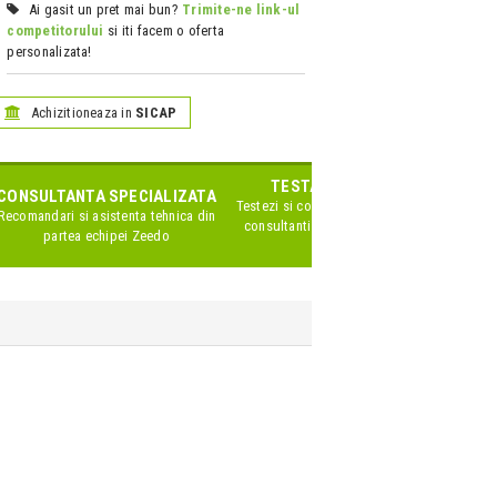
Ai gasit un pret mai bun?
Trimite-ne link-ul
competitorului
si iti facem o oferta
personalizata!
Achizitioneaza in
SICAP
TESTARE IN SHOWROOM
CONSULTANTA SPECIALIZATA
Testezi si compari produsele impreuna cu
Recomandari si asistenta tehnica din
consultanti Zeedo specializati pe acest
partea echipei Zeedo
brand