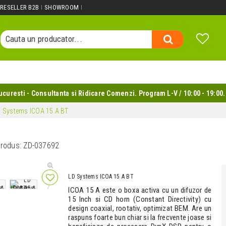
Cauta un produs...
RESELLER B2B
SHOWROOM
Cauta o categorie...
Cauta un producator...
Cauta un produs...
uresti - Consultanta si Ridicare Comenzi. Program L-V / 10:00 - 19:00.
D Systems ICOA 15 A BT
rodus:
ZD-037692
LD Systems ICOA 15 A BT
ICOA 15 A este o boxa activa cu un difuzor de
15 Inch si CD horn (Constant Directivity) cu
design coaxial, rootativ, optimizat BEM. Are un
raspuns foarte bun chiar si la frecvente joase si