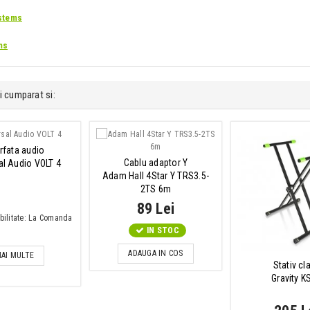
stems
ms
i cumparat si:
erfata audio
Cablu adaptor Y
al Audio VOLT 4
Adam Hall 4Star Y TRS3.5-
2TS 6m
89 Lei
bilitate: La Comanda
IN STOC
ADAUGA IN COS
AI MULTE
Stativ cl
Gravity K