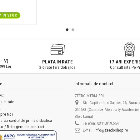
IN STOC
 - V)
PLATA IN RATE
17 ANI EXPERI
399 Lei
2-6 rate fara dobanda
Consultanta Pe Pr
le
Informatii de contact
PC
ZEEDO MEDIA SRL
ta in rate
Str. Capitan Ion Garbea 26, Bucure
L
050683 (Complex Metrocity Academiei 
pre Noi
Bloc Lama)
ta cu cardul de prima didactica
Telefon:
0311.019.554
ur / Retragere din contract
E-mail:
info@zeedoshop.ro