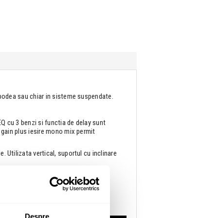
de podea sau chiar in sisteme suspendate.
EQ cu 3 benzi si functia de delay sunt
e gain plus iesire mono mix permit
. Utilizata vertical, suportul cu inclinare
ile si accesorii suplimentare pentru
Despre