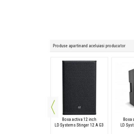
Produse apartinand aceluiasi producator
Microfon gooseneck
LD Systems D1015 CM
IN STOC
Boxa activa 12 inch
Boxa 
LD Systems Stinger 12 A G3
LD Sys