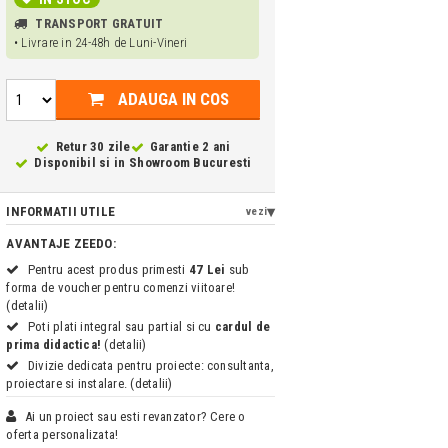
TRANSPORT GRATUIT
• Livrare in 24-48h de Luni-Vineri
ADAUGA IN COS
Retur 30 zile
Garantie 2 ani
Disponibil si in
Showroom Bucuresti
INFORMATII UTILE
vezi
AVANTAJE ZEEDO:
Pentru acest produs primesti
47 Lei
sub
forma de voucher pentru comenzi viitoare!
(detalii)
Poti plati integral sau partial si cu
cardul de
prima didactica!
(detalii)
Divizie dedicata pentru proiecte: consultanta,
proiectare si instalare. (detalii)
Ai un proiect sau esti revanzator? Cere o
oferta personalizata!