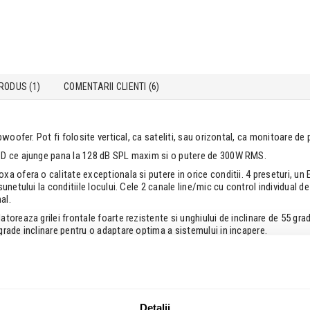
RODUS (1)
COMENTARII CLIENTI (
6
)
ubwoofer. Pot fi folosite vertical, ca sateliti, sau orizontal, ca monitoare 
a D ce ajunge pana la 128 dB SPL maxim si o putere de 300W RMS.
a ofera o calitate exceptionala si putere in orice conditii. 4 preseturi, un 
unetului la conditiile locului. Cele 2 canale line/mic cu control individual d
al.
oreaza grilei frontale foarte rezistente si unghiului de inclinare de 55 grade
grade inclinare pentru o adaptare optima a sistemului in incapere.
a ergonomica ofera gripul perfect atunci cand boxa este carata. Sunt valab
zitivelor mobile pentru o comunicare mai rapida.
Detalii