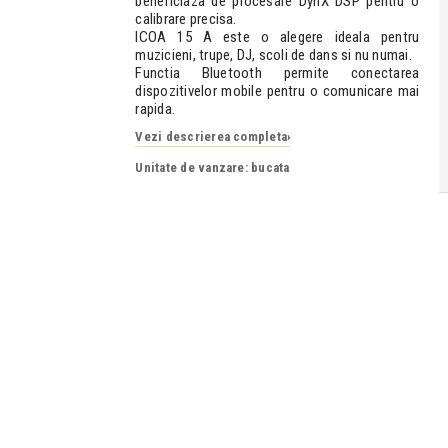
beneficiaza de procesare DynX DSP pentru o
calibrare precisa.
ICOA 15 A este o alegere ideala pentru
muzicieni, trupe, DJ, scoli de dans si nu numai.
Functia Bluetooth permite conectarea
dispozitivelor mobile pentru o comunicare mai
rapida.
Vezi descrierea completa
›
Unitate de vanzare: bucata