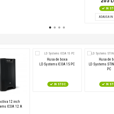
205 L
IN S
ADAUGA IN
Husa de boxa
Husa de 
LD Systems ICOA 15 PC
LD Systems STI
PC
IN STOC
IN S
activa 12 inch
tems ICOA 12 A