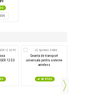
ei
TOC
 COS
boxa
Geanta de transport
Sistem de sonorizar
NGER 12 G3
universala pentru sisteme
cardioid
wireless
LD Systems MAUI 28 
LD Systems U-BAG
TOC
IN STOC
IN STOC