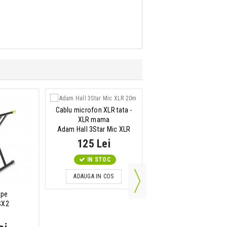
Cablu microfon XLR tata -
Troller Multifunctiona
XLR mama
Gravity CART M 01 B
Adam Hall 3Star Mic XLR
20m
125 Lei
500 Lei
IN STOC
IN STOC
ADAUGA IN COS
ADAUGA IN COS
ape
SX2