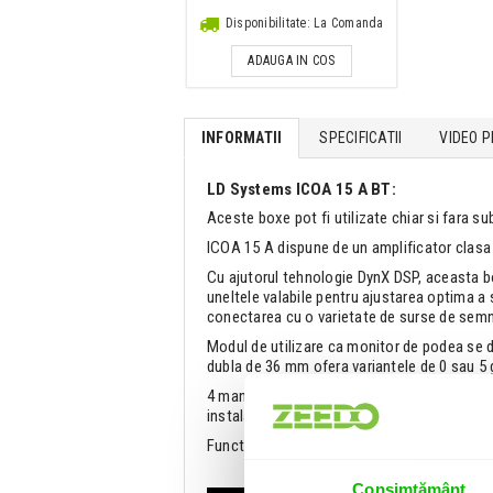
Disponibilitate: La Comanda
ADAUGA IN COS
INFORMATII
SPECIFICATII
VIDEO P
LD Systems ICOA 15 A BT:
Aceste boxe pot fi utilizate chiar si fara s
ICOA 15 A dispune de un amplificator clas
Cu ajutorul tehnologie DynX DSP, aceasta box
uneltele valabile pentru ajustarea optima a s
conectarea cu o varietate de surse de semn
Modul de utilizare ca monitor de podea se dat
dubla de 36 mm ofera variantele de 0 sau 5 
4 manere de aluminiu cu suprafata cauciucat
instalare si transport.
Functia Bluetooth permite conectarea dispo
Consimțământ