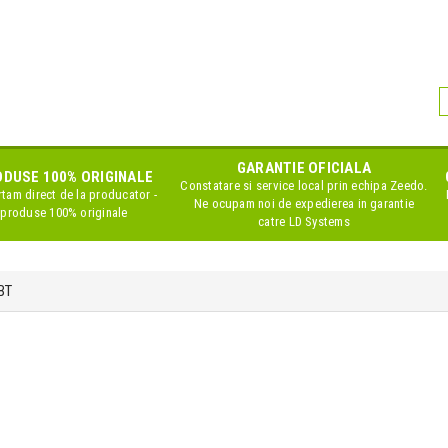
GARANTIE OFICIALA
DUSE 100% ORIGINALE
Constatare si service local prin echipa Zeedo.
tam direct de la producator -
Ne ocupam noi de expedierea in garantie
produse 100% originale
catre LD Systems
BT