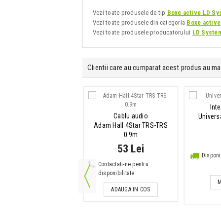
Vezi toate produsele de tip
Boxe active LD Sy
Vezi toate produsele din categoria
Boxe active
Vezi toate produsele producatorului
LD Syste
Clientii care au cumparat acest produs au ma
Mixer audio
Int
Cablu audio
Mackie 802VLZ4
Univers
Adam Hall 4Star TRS-TRS
0.9m
990 Lei
53 Lei
IN STOC
Disponi
Contactati-ne pentru
ADAUGA IN COS
disponibilitate
M
ADAUGA IN COS