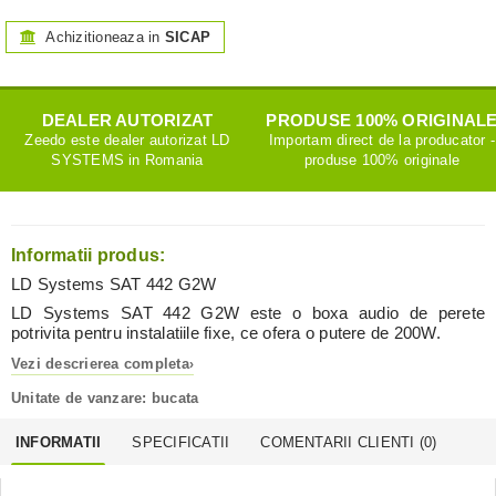
Achizitioneaza in
SICAP
DEALER AUTORIZAT
PRODUSE 100% ORIGINAL
Zeedo este dealer autorizat
LD
Importam direct de la producator -
SYSTEMS
in Romania
produse 100% originale
Informatii produs:
LD Systems SAT 442 G2W
LD Systems SAT 442 G2W este o boxa audio de perete
potrivita pentru instalatiile fixe, ce ofera o putere de 200W.
Vezi descrierea completa
›
Unitate de vanzare: bucata
INFORMATII
SPECIFICATII
COMENTARII CLIENTI (
0
)