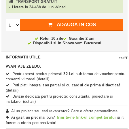
TRANSPORT GRATUIT
• Livrare in 24-48h de Luni-Vineri
ADAUGA IN COS
Retur 30 zile
Garantie 2 ani
Disponibil si in
Showroom Bucuresti
INFORMATII UTILE
vezi
AVANTAJE ZEEDO:
Pentru acest produs primesti
32 Lei
sub forma de voucher pentru
comenzi viitoare! (detalii)
Poti plati integral sau partial si cu
cardul de prima didactica!
(detalii)
Divizie dedicata pentru proiecte: consultanta, proiectare si
instalare. (detalii)
Ai un proiect sau esti revanzator? Cere o oferta personalizata!
Ai gasit un pret mai bun?
Trimite-ne link-ul competitorului
si iti
facem o oferta personalizata!