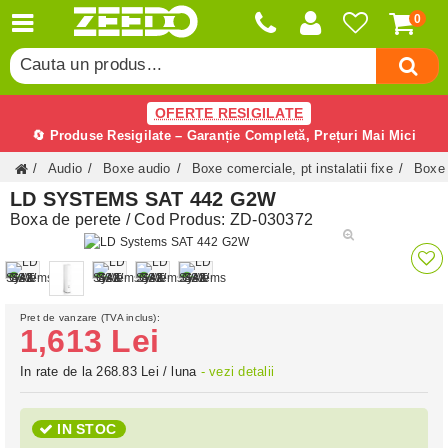
0
Cauta un produs...
Cauta o categorie...
OFERTE RESIGILATE
Cauta un producator...
🔄 Produse Resigilate – Garanție Completă, Prețuri Mai Mici
Cauta un produs...
Audio
Boxe audio
Boxe comerciale, pt instalatii fixe
Boxe 
LD SYSTEMS SAT 442 G2W
Boxa de perete
/ Cod Produs:
ZD-030372
Pret de vanzare (TVA inclus):
1,613 Lei
In rate de la 268.83 Lei / luna
- vezi detalii
IN STOC