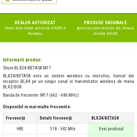
DEALER AUTORIZAT
PRODUSE ORIGINALE
Zeedo este dealer autorizat
SHURE
in
Aprovizionare exclusiv din reteaua
Romania
oficiala
SHURE
Informatii produs:
Shure BLX24/BETA58 M17
BLX24/BETA58 este un sistem wireless cu microfon, format din
receptor BLX4 pe un singur canal si transmitator wireless de mana
BLX2/B58.
Banda de frecvente: M17 (662 - 686 MHz)
Disponibil in mai multe frecvente:
Frecvență
Detalii frecvență
BLX24/BETA58
H8E
518 - 542 MHz
Vezi produsul