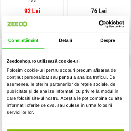
metal
92 Lei
76 Lei
Contactati-ne pentru
IN STOC
disponibilitate
ADAUGA IN COS
ADAUGA IN COS
Consimțământ
Detalii
Despre
Zeedoshop.ro utilizează cookie-uri
INFORMATII
SPECIFICATII
COMENTARII CLIENTI (
0
)
Folosim cookie-uri pentru scopuri precum afișarea de
conținut personalizat sau pentru a analiza traficul. De
Shure BLX24/BETA58 M17:
asemenea, le oferim partenerilor de rețele sociale, de
Transmitator BLX2/B58
publicitate și de analize informații cu privire la modul în
Pana la 14 ore de viata pe baterie
care folosiți site-ul nostru. Aceștia le pot combina cu alte
Ajustare gain: 10 dB
informații oferite de dvs. sau culese în urma folosirii
Putere de iesire RF: 10 mW
Dimensiuni: 224 x 53 mm
serviciilor lor.
Alimentare: 2 x baterii AA - durata 14 ore
Capsula de microfon Beta58
Capsula tip dinamic, supercardioid