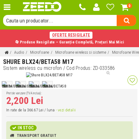
0
Cauta o categorie...
Cauta un producator...
Cauta un produs...
OFERTE RESIGILATE
🔄 Produse Resigilate – Garanție Completă, Prețuri Mai Mici
Audio
Microfoane
Microfoane wireless si sisteme
Microfoane Wir
SHURE BLX24/BETA58 M17
Sistem wireless cu microfon
/ Cod Produs:
ZD-033586
Pret de vanzare (TVA inclus):
2,200 Lei
In rate de la 366.67 Lei / luna
- vezi detalii
IN STOC
TRANSPORT GRATUIT