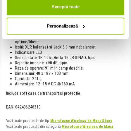
50 Hz - 16 kHz
Accepta toate
290 Ohmi
Receptor BLX4
Carcasa ABS, antene interne
Personalizează
Nu este rackmontabil
Functie QuickScan - scanare automata a frecventelor
optime/libere
Iesiri: XLR balansat si Jack 6.3 mm nebalansat
Indicatoare LED
Sensibilitate RF: 105 dBm la 12 dB SINAD, tipic
Rejectie imagine: >50 dB, tipic
Raza de operare: 91 m in camp deschis
Dimensiuni: 40 x 188 x 103 mm
Greutate: 241 g
Alimentare: 12–15 V DC @ 160 mA
Include soft case de transport si protectie
EAN: 042406248310
Vezi toate produsele de tip
Microfoane Wireless de Mana Shure
Vezi toate produsele din categoria
Microfoane Wireless de Mana