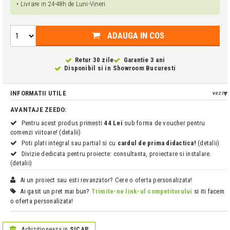
• Livrare in 24-48h de Luni-Vineri
ADAUGA IN COS
Retur 30 zile
Garantie 3 ani
Disponibil si in
Showroom Bucuresti
INFORMATII UTILE
vezi
AVANTAJE ZEEDO:
Pentru acest produs primesti
44 Lei
sub forma de voucher pentru
comenzi viitoare! (detalii)
Poti plati integral sau partial si cu
cardul de prima didactica!
(detalii)
Divizie dedicata pentru proiecte: consultanta, proiectare si instalare.
(detalii)
Ai un proiect sau esti revanzator? Cere o oferta personalizata!
Ai gasit un pret mai bun?
Trimite-ne link-ul competitorului
si iti facem
o oferta personalizata!
Achizitioneaza in
SICAP