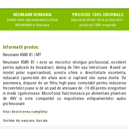
NEUMANN
ROMANIA
PRODUSE 100% ORIGINALE
Zeedo este reprezentantul oficial
Importam direct de la producator -
NEUMANN
in Romania
produse 100% originale
Informatii produs:
Neumann KMR 81 i MT
Neumann KMR 81 i este un microfon shotgun profesional, excelent
pentru aplicatii de broadcast, dialog de film sau televiziune. Avand un
model polar supercardioid, acesta ofera o directivitate excelenta,
reducand zgomotele din afara axei si captand clar sursa dorita. De
asemenea, dispune de un filtru high-pass comutabil pentru reducerea
frecventelor joase si de un pad de atenuare de -10 dB pentru inregistrari
in medii zgomotoase. Microfonul functioneaza pe alimentare phantom
de 48V si este compatibil cu majoritatea echipamentelor audio
profesionale.
Vezi descrierea completa
›
Unitate de vanzare: bucata