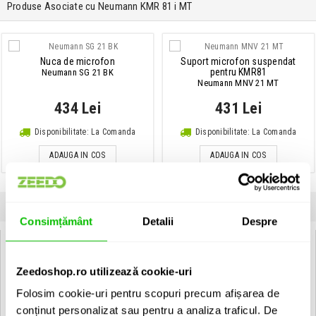
Produse Asociate cu Neumann KMR 81 i MT
Nuca de microfon
Suport microfon suspendat
pentru KMR81
Neumann SG 21 BK
Neumann MNV 21 MT
434 Lei
431 Lei
Disponibilitate: La Comanda
Disponibilitate: La Comanda
ADAUGA IN COS
ADAUGA IN COS
INFORMATII
SPECIFICATII
COMENTARII CLIENTI (
0
)
Consimțământ
Detalii
Despre
Neumann KMR 81 i MT:
Caracteristici esentiale:
Zeedoshop.ro utilizează cookie-uri
Directivitate ridicata, cu un unghi de captare de 90°
Folosim cookie-uri pentru scopuri precum afișarea de
Respingere excelenta a sunetelor nedorite, fara coloratie
conținut personalizat sau pentru a analiza traficul. De