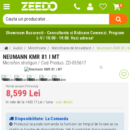
0
Cauta o categorie...
Cauta un producator...
Cauta un produs...
Showroom Bucuresti - Consultanta si Ridicare Comenzi. Program
L-V / 10:00 - 19:00. Vezi adresa!
Audio
Microfoane
Microfoane de broadcast
Neumann KMR 81 i 
NEUMANN KMR 81 I MT
Microfon shotgun
/ Cod Produs:
ZD-055617
Pret de vanzare (TVA inclus):
8,599 Lei
In rate de la 1433.17 Lei / luna
- vezi detalii
Disponibilitate: La Comanda
Produsul se poate comanda la furnizor iar timpul de livrare se va
stabili in functie de disponibilitate. Veti fi contactat dupa comanda