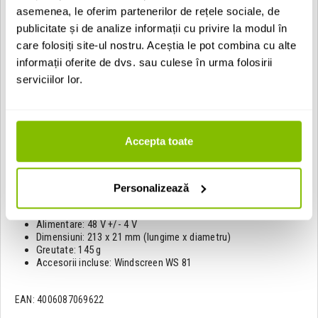
sonora off-axis
asemenea, le oferim partenerilor de rețele sociale, de
Switch-uri pentru filtru low-cut si pad de atenuare
Design "lightweight", usor de transportat si integrat in orice
publicitate și de analize informații cu privire la modul în
setup
care folosiți site-ul nostru. Aceștia le pot combina cu alte
Consum redus de energie
informații oferite de dvs. sau culese în urma folosirii
Specificatii tehnica:
serviciilor lor.
Caracteristica polara: Supercardioid
Banda de frecvente: 20 - 20.000 Hz
Sensibilitate 1 kHz la 1 kohm: 18 mV/Pa
Impedanta nominala: 150 ohmi
Accepta toate
Impedanta nominala de sarcina: 1 k ohmi
Raport semnal-zgomot, CCIR: 71 dB
Raport semnal-zgomot, A-weighted: 82 dB
SPL maxim (THD 0.5%): 128 dB
Personalizează
SPL maxim (THD 0.5% cu pre-atenuare): 138 dB
Voltaj maxim de iesire: 1.3 dBu
Alimentare: 48 V +/- 4 V
Dimensiuni: 213 x 21 mm (lungime x diametru)
Greutate: 145 g
Accesorii incluse: Windscreen WS 81
EAN: 4006087069622