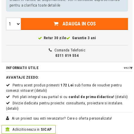
pentru a clarifica toate detaliile
ADAUGA IN COS
Retur 30 zile
Garantie 3 ani
Comanda Telefonic
0311 019 554
INFORMATII UTILE
vezi
AVANTAJE ZEEDO:
Pentru acest produs primesti
172 Lei
sub forma de voucher pentru
comenzi viitoare! (detalii)
Poti plati integral sau partial si cu
cardul de prima didactica!
(detalii)
Divizie dedicata pentru proiecte: consultanta, proiectare si instalare.
(detalii)
Ai un proiect sau esti revanzator? Cere o oferta personalizata!
Achizitioneaza in
SICAP