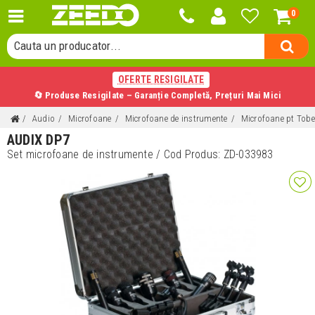
0
Cauta o categorie...
Cauta un producator...
Cauta un produs...
OFERTE RESIGILATE
🔄 Produse Resigilate – Garanție Completă, Prețuri Mai Mici
Audio
Microfoane
Microfoane de instrumente
Microfoane pt Tobe 
AUDIX DP7
Set microfoane de instrumente
/ Cod Produs:
ZD-033983