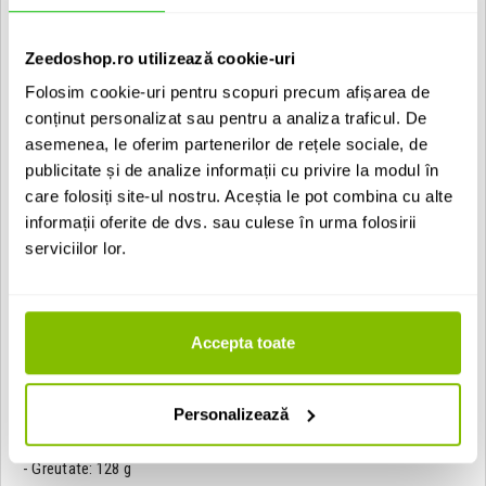
Specificatii D2:
- Tip: Dinamic
Zeedoshop.ro utilizează cookie-uri
- Frecventa de raspuns: 68 - 18.000 Hz
- Caracteristica polara: Hipercardioid
Folosim cookie-uri pentru scopuri precum afișarea de
- Impedanta iesire: 280 ohm
- Sensibilitate: 1.2 mV/Pa @ 1k
conținut personalizat sau pentru a analiza traficul. De
- Tehnologie capsula: VLM tip B
asemenea, le oferim partenerilor de rețele sociale, de
- SPL maxim: 144 dB
publicitate și de analize informații cu privire la modul în
- Conector: XLR tata in 3 pini
- Finisaj negru
care folosiți site-ul nostru. Aceștia le pot combina cu alte
- Greutate: 128 g
informații oferite de dvs. sau culese în urma folosirii
serviciilor lor.
Specificatii D4:
- Tip: Dinamic
- Frecventa de raspuns: 40 - 18.000 Hz
- Caracteristica polara: Hipercardioid
Accepta toate
- Impedanta iesire: 280 ohm
- Sensibilitate: 1.4 mV/Pa @ 1k
- Tehnologie capsula: VLM tip D
- SPL maxim: 144 dB
Personalizează
- Conector: XLR tata in 3 pini
- Finisaj negru
- Greutate: 128 g