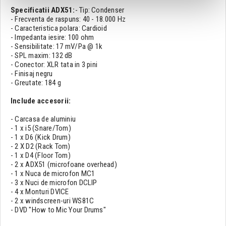
Specificatii ADX51:
- Tip: Condenser
- Frecventa de raspuns: 40 - 18.000 Hz
- Caracteristica polara: Cardioid
- Impedanta iesire: 100 ohm
- Sensibilitate: 17 mV/Pa @ 1k
- SPL maxim: 132 dB
- Conector: XLR tata in 3 pini
- Finisaj negru
- Greutate: 184 g
Include accesorii:
- Carcasa de aluminiu
- 1 x i5 (Snare/Tom)
- 1 x D6 (Kick Drum)
- 2 X D2 (Rack Tom)
- 1 x D4 (Floor Tom)
- 2 x ADX51 (microfoane overhead)
- 1 x Nuca de microfon MC1
- 3 x Nuci de microfon DCLIP
- 4 x Monturi DVICE
- 2 x windscreen-uri WS81C
- DVD "How to Mic Your Drums"