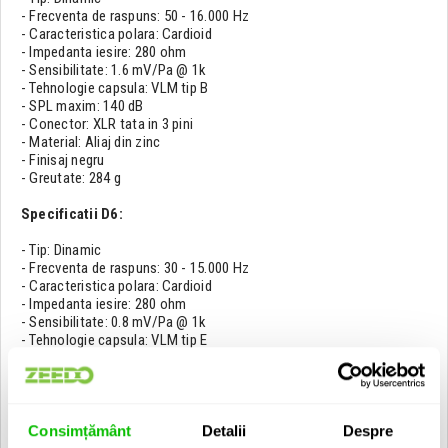
- Frecventa de raspuns: 50 - 16.000 Hz
- Caracteristica polara: Cardioid
- Impedanta iesire: 280 ohm
- Sensibilitate: 1.6 mV/Pa @ 1k
- Tehnologie capsula: VLM tip B
- SPL maxim: 140 dB
- Conector: XLR tata in 3 pini
- Material: Aliaj din zinc
- Finisaj negru
- Greutate: 284 g
Specificatii D6:
- Tip: Dinamic
- Frecventa de raspuns: 30 - 15.000 Hz
- Caracteristica polara: Cardioid
- Impedanta iesire: 280 ohm
- Sensibilitate: 0.8 mV/Pa @ 1k
- Tehnologie capsula: VLM tip E
- SPL maxim: 144 dB
- Conector: XLR tata in 3 pini
- Finisaj negru
- Greutate: 254 g
Consimțământ
Detalii
Despre