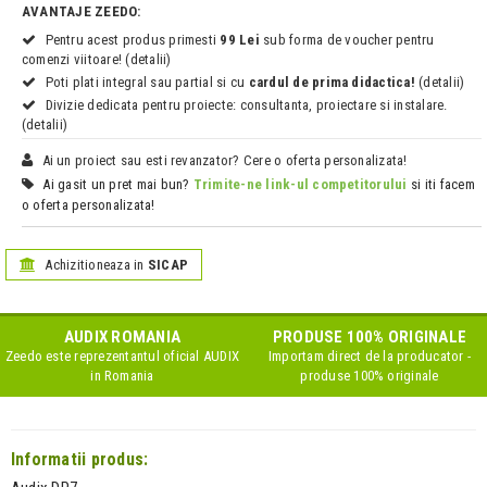
AVANTAJE ZEEDO:
Pentru acest produs primesti
99 Lei
sub forma de voucher pentru
comenzi viitoare! (detalii)
Poti plati integral sau partial si cu
cardul de prima didactica!
(detalii)
Divizie dedicata pentru proiecte: consultanta, proiectare si instalare.
(detalii)
Ai un proiect sau esti revanzator? Cere o oferta personalizata!
Ai gasit un pret mai bun?
Trimite-ne link-ul competitorului
si iti facem
o oferta personalizata!
Achizitioneaza in
SICAP
AUDIX
ROMANIA
PRODUSE 100% ORIGINALE
Zeedo este reprezentantul oficial
AUDIX
Importam direct de la producator -
in Romania
produse 100% originale
Informatii produs: