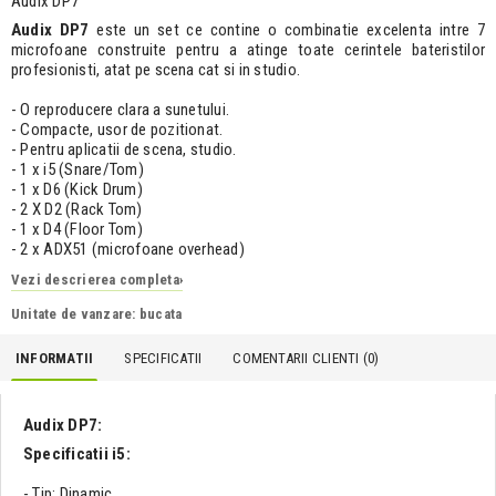
Audix DP7
Audix DP7
este un set ce contine o combinatie excelenta intre 7
microfoane construite pentru a atinge toate cerintele bateristilor
profesionisti, atat pe scena cat si in studio.
- O reproducere clara a sunetului.
- Compacte, usor de pozitionat.
- Pentru aplicatii de scena, studio.
- 1 x i5 (Snare/Tom)
- 1 x D6 (Kick Drum)
- 2 X D2 (Rack Tom)
- 1 x D4 (Floor Tom)
- 2 x ADX51 (microfoane overhead)
Vezi descrierea completa
›
Unitate de vanzare: bucata
INFORMATII
SPECIFICATII
COMENTARII CLIENTI (
0
)
Audix DP7:
Specificatii i5:
- Tip: Dinamic