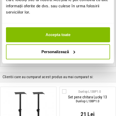
informații oferite de dvs. sau culese în urma folosirii
serviciilor lor.
Accepta toate
EAN: 4049521190544
Vezi toate produsele de tip
Stative de microfon Gravity
Personalizează
Vezi toate produsele din categoria
Stative de microfon
Vezi toate produsele producatorului
Gravity
Clientii care au cumparat acest produs au mai cumparat si:
Set pene chitara Lucky 13
Dunlop L13BP1.0
21 Lei