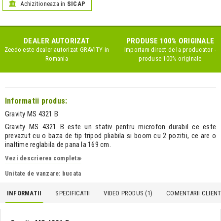
Achizitioneaza in
SICAP
DEALER AUTORIZAT
PRODUSE 100% ORIGINALE
Zeedo este dealer autorizat
GRAVITY
in
Importam direct de la producator -
Romania
produse 100% originale
Informatii produs:
Gravity MS 4321 B
Gravity MS 4321 B este un stativ pentru microfon durabil ce este
prevazut cu o baza de tip tripod pliabila si boom cu 2 pozitii, ce are o
inaltime reglabila de pana la 169 cm.
Vezi descrierea completa
›
Unitate de vanzare: bucata
INFORMATII
SPECIFICATII
VIDEO PRODUS (1)
COMENTARII CLIENTI