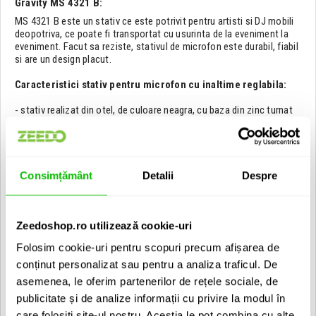
Gravity MS 4321 B:
MS 4321 B este un stativ ce este potrivit pentru artisti si DJ mobili
deopotriva, ce poate fi transportat cu usurinta de la eveniment la
eveniment. Facut sa reziste, stativul de microfon este durabil, fiabil
si are un design placut.
Caracteristici stativ pentru microfon cu inaltime reglabila:
- stativ realizat din otel, de culoare neagra, cu baza din zinc turnat
- inaltime reglabila 1030 - 1690 mm
- lungime transport 1050 mm
- baza de tip tripod
- boom ajustabil in 2 pozitii
- include inele personalizabile negre
Consimțământ
Detalii
Despre
- greutate 2.7 Kg
Zeedoshop.ro utilizează cookie-uri
Folosim cookie-uri pentru scopuri precum afișarea de
conținut personalizat sau pentru a analiza traficul. De
asemenea, le oferim partenerilor de rețele sociale, de
publicitate și de analize informații cu privire la modul în
care folosiți site-ul nostru. Aceștia le pot combina cu alte