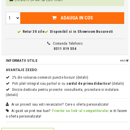
ADAUGA IN COS
Retur 30 zile
Disponibil si in
Showroom Bucuresti
Comanda Telefonic
0311 019 554
INFORMATII UTILE
vezi
AVANTAJE ZEEDO:
2% din valoarea comenzii puncte bonus! (detalii)
Poti plati integral sau partial si cu
cardul de prima didactica!
(detalii)
Divizie dedicata pentru proiecte: consultanta, proiectare si instalare.
(detalii)
Ai un proiect sau esti revanzator? Cere o oferta personalizata!
Ai gasit un pret mai bun?
Trimite-ne link-ul competitorului
si iti facem
o oferta personalizata!