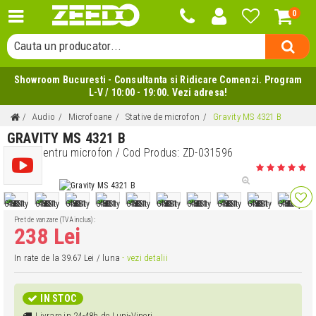
0
Cauta o categorie...
Cauta un producator...
Cauta un produs...
Showroom Bucuresti - Consultanta si Ridicare Comenzi. Program
L-V / 10:00 - 19:00. Vezi adresa!
Audio
Microfoane
Stative de microfon
Gravity MS 4321 B
GRAVITY MS 4321 B
Stativ pentru microfon
/ Cod Produs:
ZD-031596
(1 review)
Pret de vanzare (TVA inclus):
238 Lei
In rate de la 39.67 Lei / luna
- vezi detalii
IN STOC
Livrare in 24-48h de Luni-Vineri