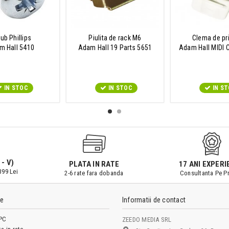
ub Phillips
Piulita de rack M6
Clema de pr
m Hall 5410
Adam Hall 19 Parts 5651
Adam Hall MIDI 
IN STOC
IN STOC
IN S
 - V)
PLATA IN RATE
17 ANI EXPERI
399 Lei
2-6 rate fara dobanda
Consultanta Pe Pr
le
Informatii de contact
PC
ZEEDO MEDIA SRL