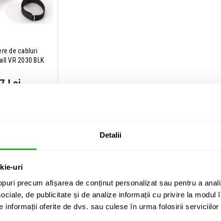
ere de cabluri
ll VR 2030 BLK
7 Lei
IN STOC
UGA IN COS
Detalii
RII CLIENTI (
8
)
kie-uri
puri precum afișarea de conținut personalizat sau pentru a anali
ociale, de publicitate și de analize informații cu privire la modul în
informații oferite de dvs. sau culese în urma folosirii serviciilor 