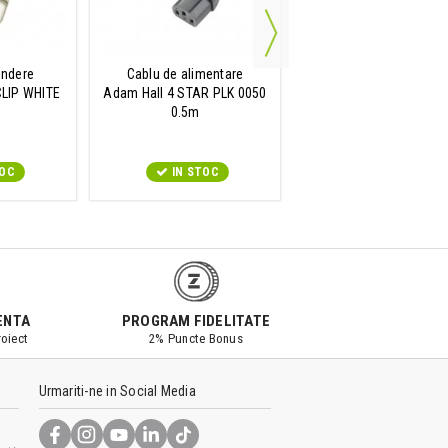
indere
Cablu de alimentare
Cablu hibrid Audio s
CLIP WHITE
Adam Hall 4 STAR PLK 0050
Alimentare
0.5m
Adam Hall 4 STAR HYB
POWER AUDIO 325
TOC
IN STOC
IN STOC
ENTA
PROGRAM FIDELITATE
oiect
2% Puncte Bonus
Urmariti-ne in Social Media