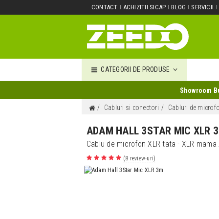
CONTACT
ACHIZITII SICAP
BLOG
SERVICII
CATEGORII DE PRODUSE
Showroom Buc
Cabluri si conectori
Cabluri de microf
ADAM HALL 3STAR MIC XLR 
Cablu de microfon XLR tata - XLR mama
(8 review-uri)