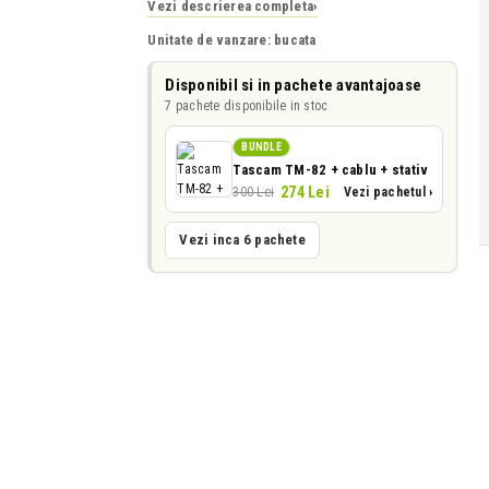
Vezi descrierea completa
›
Unitate de vanzare: bucata
Disponibil si in pachete avantajoase
7 pachete disponibile in stoc
BUNDLE
Tascam TM-82 + cablu + stativ
274 Lei
300 Lei
Vezi pachetul ›
Vezi inca 6 pachete