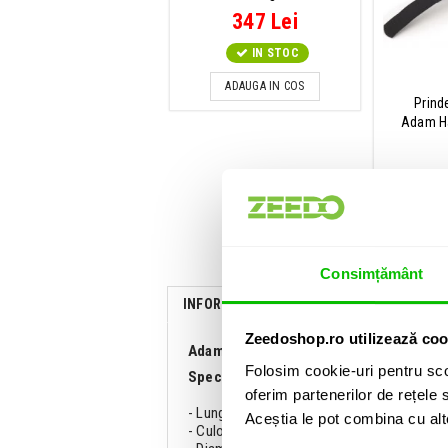
347 Lei
IN STOC
ADAUGA IN COS
Prind
Adam Ha
ADA
Consimțământ
INFORMATII
SPECIFICATII
COMENTA
Zeedoshop.ro utilizează coo
Adam Hall 3Star Mic XLR 3m:
Folosim cookie-uri pentru sco
Specificatii:
oferim partenerilor de rețele s
- Lungime: 3 m
Aceștia le pot combina cu alte 
- Culoare: Negru