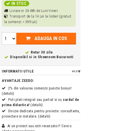
IN STOC
Livrare in 24-48h de Luni-Vineri
Transport de la 14 Lei la locker (gratuit
la comenzi > 399 Lei)
ADAUGA IN COS
Retur 30 zile
Disponibil si in
Showroom Bucuresti
INFORMATII UTILE
vezi
AVANTAJE ZEEDO:
2% din valoarea comenzii puncte bonus!
(detalii)
Poti plati integral sau partial si cu
cardul de
prima didactica!
(detalii)
Divizie dedicata pentru proiecte: consultanta,
proiectare si instalare. (detalii)
Ai un proiect sau esti revanzator? Cere o