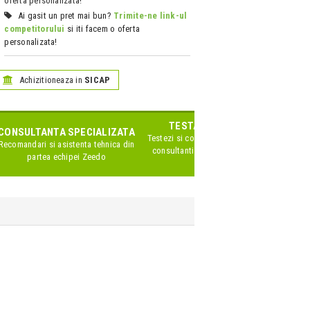
oferta personalizata!
Ai gasit un pret mai bun?
Trimite-ne link-ul
competitorului
si iti facem o oferta
personalizata!
Achizitioneaza in
SICAP
TESTARE IN SHOWROOM
CONSULTANTA SPECIALIZATA
Testezi si compari produsele impreuna cu
Recomandari si asistenta tehnica din
consultanti Zeedo specializati pe acest
partea echipei Zeedo
brand