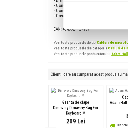
- Diametru cablu: 6 mm
- Conector 1: XLR tata 3 pini
- Conector 2: XLR mama 3 pini
- Greutate: 228 g
EAN: 4049521127137
Vezi toate produsele de tip
Cabluri de microf
Vezi toate produsele din categoria
Cabluri de 
Vezi toate produsele producatorului
Adam Hal
Clientii care au cumparat acest produs au ma
Laser club RG
Cab
Geanta de clape
Beamz Apollo
Adam Hall
Dimavery Dimavery Bag For
Keyboard M
182 Lei
209 Lei
Disponibilitate: La Comanda
Disponi