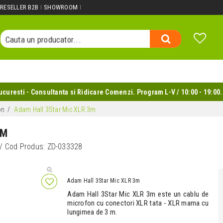
Cauta un produs...
RESELLER B2B
SHOWROOM
Cauta o categorie...
Cauta un producator...
Cauta un produs...
uresti - Consultanta si Ridicare Comenzi. Program L-V / 10:00 - 19:00.
on
Adam Hall 3Star Mic XLR 3m
3M
/ Cod Produs:
ZD-033328
Adam Hall 3Star Mic XLR 3m
Adam Hall 3Star Mic XLR 3m este un cablu de
microfon cu conectori XLR tata - XLR mama cu
lungimea de 3 m.