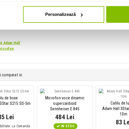
Personalizează
on Adam Hall
microfon
l
i cumparat si:
lu de boxe
Microfon voce dinamic
Cablu de l
 3Star S215 SS-5m
supercardioid
Adam Hall 3Sta
Sennheiser E 845
10m
85 Lei
484 Lei
83 Le
bilitate: La Comanda
IN STOC