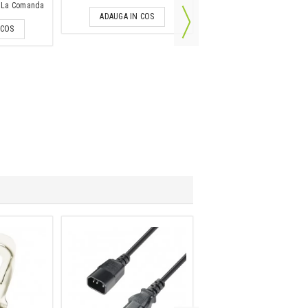
e: La Comanda
ADAUGA IN COS
 COS
Interfata audio USB
SSL 12
1,899 Lei
IN STOC
ADAUGA IN COS