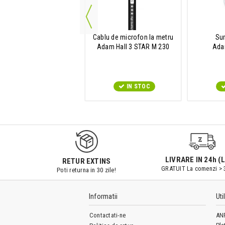
Prindere de cabluri
Cablu de microfon la metru
Sur
dam Hall VR 2020 RED
Adam Hall 3 STAR M 230
Ada
IN STOC
IN STOC
LIVRARE IN 24h (L
RETUR EXTINS
GRATUIT La comenzi > 
Poti returna in 30 zile!
Informatii
Uti
Contactati-ne
AN