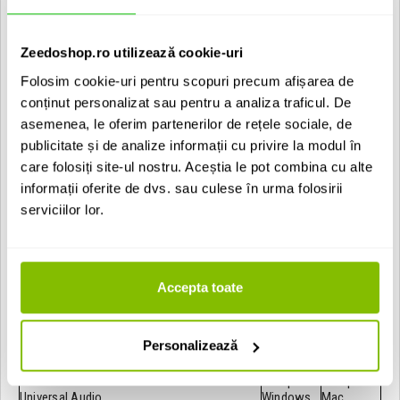
Pure Plate Reverb
Incluse in "Realtime Analog Classics" Bundle:
Zeedoshop.ro utilizează cookie-uri
UA 610-B
Folosim cookie-uri pentru scopuri precum afișarea de
UA 1176LN Legacy
UA 1176SE Legacy
conținut personalizat sau pentru a analiza traficul. De
Ampeg SVT-VR Classic
asemenea, le oferim partenerilor de rețele sociale, de
Marshall Plexi Classic
publicitate și de analize informații cu privire la modul în
Precision Channel Strip (Precision Mix Rack Collection)
Precision Reflection Engine (Precision Mix Rack Collection)
care folosiți site-ul nostru. Aceștia le pot combina cu alte
Precision Delay Mod (Precision Mix Rack Collection)
informații oferite de dvs. sau culese în urma folosirii
Precision Delay Mod L (Precision Mix Rack Collection)
serviciilor lor.
Pultec EQP-1A Legacy
Pultec-Pro Legacy
Teletronix LA-2A Legacy
Raw Distortion
RealVerb Pro
Accepta toate
Tabel compatibilitate Windows/Mac
✅ - Compatibil
⛔ - Incompatibil
Personalizează
⚠️ - Compatibilitate restransa; verificati detaliile
aici
.
Model interfata
Compatibil
Compatibil
Universal Audio
Windows
Mac