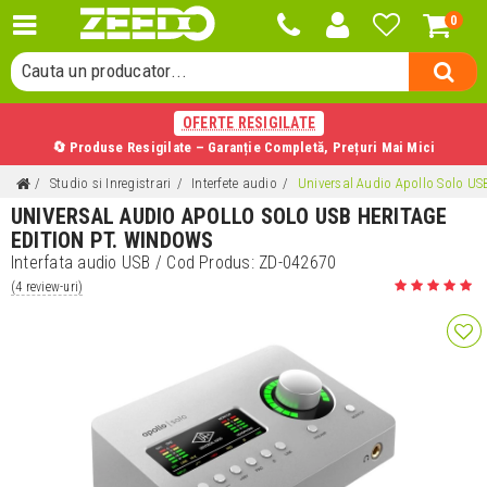
0
Cauta o categorie...
Cauta un producator...
Cauta un produs...
OFERTE RESIGILATE
🔄 Produse Resigilate – Garanție Completă, Prețuri Mai Mici
Studio si Inregistrari
Interfete audio
Universal Audio Apollo Solo US
UNIVERSAL AUDIO APOLLO SOLO USB HERITAGE
EDITION PT. WINDOWS
Interfata audio USB
/ Cod Produs:
ZD-042670
(4 review-uri)