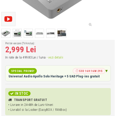
Pret de vanzare (TVA inclus):
2,999 Lei
In rate de la 499.83 Lei / luna
- vezi detalii
SPECIAL PROMO!
⏱
53D 16H 16M 29S
Universal Audio Apollo Solo Heritage + 5 UAD Plug-ins gratuit
IN STOC
TRANSPORT GRATUIT
• Livrare in 24-48h de Luni-Vineri
• Livrabil si la Locker (EasyBOX / FANBox)