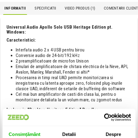
INFORMATII
SPECIFICATII
VIDEO PRODUS (1)
COMENTARII CLIENTI
Universal Audio Apollo Solo USB Heritage Edition pt.
Windows:
Caracteristici:
Interfata audio 2 x 4 USB pentru birou
Conversie audio de 24-bit/192 kHz
2 preamplificatoare de microfon Unison
Emulari de amplificatoare de chitara electrica de la Neve, API,
Avalon, Manley, Marshall, Fender si altii*
Procesarea in timp real UAD permite monitorizarea si
inregistrarea cu latenta aproape zero, folosind plug-inurile
clasice UAD, indiferent de setarile de buffering din software
Cel mai bun amplificator de casti din clasa lui, pentru o
monitorizare detaliata la un volum mare, cu zgomot redus
Incluse in "Desktop Heritage Edition" Bundle:
UA 1176 Classic Limiter Collection
Teletronix LA-2A Classic Leveler Collection
Pultec Passive EQ Collection
Consimțământ
Detalii
Despre
UA 610 Tube Preamp & EQ Collection