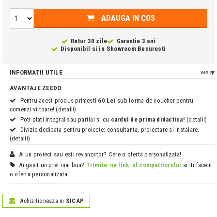
ADAUGA IN COS
Retur 30 zile
Garantie 3 ani
Disponibil si in
Showroom Bucuresti
INFORMATII UTILE
vezi
AVANTAJE ZEEDO:
Pentru acest produs primesti
60 Lei
sub forma de voucher pentru
comenzi viitoare! (detalii)
Poti plati integral sau partial si cu
cardul de prima didactica!
(detalii)
Divizie dedicata pentru proiecte: consultanta, proiectare si instalare.
(detalii)
Ai un proiect sau esti revanzator? Cere o oferta personalizata!
Ai gasit un pret mai bun?
Trimite-ne link-ul competitorului
si iti facem
o oferta personalizata!
Achizitioneaza in
SICAP