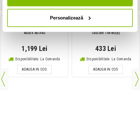
Clientii care au cumparat acest produs au mai cumparat si:
Personalizează
Microfon teatru / cor
Microfon Condenser de Studio
Audix ADX40
Tascam TM-80(B)
1,199 Lei
433 Lei
Disponibilitate: La Comanda
Disponibilitate: La Comanda
ADAUGA IN COS
ADAUGA IN COS