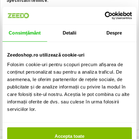
Specificatii tehnice:
Caracteristica polara: Super-cardioid
Raspuns in frecventa: 30Hz - 20kHz
Sensibilitate: -40dB +/-3dB (0dB=1V/Pa la 1kHz)
Impedanta de iesire: 200Ω +/-30% (la 1kHz)
Filtru low-cut 3dB/oct la 160Hz
Consimțământ
Detalii
Despre
Conexiune de iesire XLR cu 3 pini, tata
Raport S/N 74dB (1kHz la 1Pa)
SPL 132 dB (la 1 kHz ≦ 1% THD)
Zeedoshop.ro utilizează cookie-uri
Alimentare 48V DC
Dimensiuni 23 mm (Diametru) × 153 mm
Folosim cookie-uri pentru scopuri precum afișarea de
Greutate 53 g
Accesorii incluse: Windscreen, Clips pentru microfon, Husa de
conținut personalizat sau pentru a analiza traficul. De
transport, Manual de utilizare
asemenea, le oferim partenerilor de rețele sociale, de
publicitate și de analize informații cu privire la modul în
EAN: 4907034133116
care folosiți site-ul nostru. Aceștia le pot combina cu alte
informații oferite de dvs. sau culese în urma folosirii
Vezi toate produsele de tip
Microfoane pt Camere Video Tascam
serviciilor lor.
Vezi toate produsele din categoria
Microfoane pt Camere Video
Vezi toate produsele producatorului
Tascam
Accepta toate