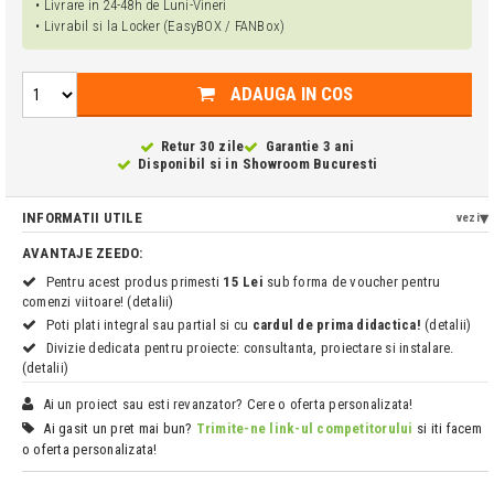
• Livrare in 24-48h de Luni-Vineri
• Livrabil si la Locker (EasyBOX / FANBox)
ADAUGA IN COS
Retur 30 zile
Garantie 3 ani
Disponibil si in
Showroom Bucuresti
INFORMATII UTILE
vezi
AVANTAJE ZEEDO:
Pentru acest produs primesti
15 Lei
sub forma de voucher pentru
comenzi viitoare! (detalii)
Poti plati integral sau partial si cu
cardul de prima didactica!
(detalii)
Divizie dedicata pentru proiecte: consultanta, proiectare si instalare.
(detalii)
Ai un proiect sau esti revanzator? Cere o oferta personalizata!
Ai gasit un pret mai bun?
Trimite-ne link-ul competitorului
si iti facem
o oferta personalizata!