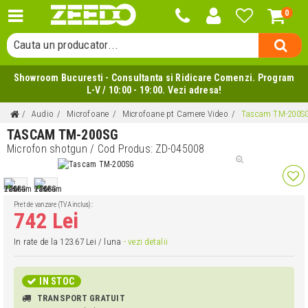
0
Cauta o categorie...
Cauta un producator...
Cauta un produs...
Showroom Bucuresti - Consultanta si Ridicare Comenzi. Program
L-V / 10:00 - 19:00. Vezi adresa!
Audio
Microfoane
Microfoane pt Camere Video
Tascam TM-200S
TASCAM TM-200SG
Microfon shotgun
/ Cod Produs:
ZD-045008
Pret de vanzare (TVA inclus):
742 Lei
In rate de la 123.67 Lei / luna
- vezi detalii
IN STOC
TRANSPORT GRATUIT