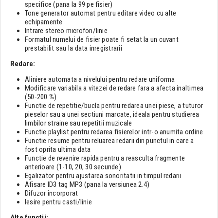
specifice (pana la 99 pe fisier)
Tone generator automat pentru editare video cu alte
echipamente
Intrare stereo microfon/linie
Formatul numelui de fisier poate fi setat la un cuvant
prestabilit sau la data inregistrarii
Redare:
Aliniere automata a nivelului pentru redare uniforma
Modificare variabila a vitezei de redare fara a afecta inaltimea
(50-200 %)
Functie de repetitie/bucla pentru redarea unei piese, a tuturor
pieselor sau a unei sectiuni marcate, ideala pentru studierea
limbilor straine sau repetitii muzicale
Functie playlist pentru redarea fisierelor intr-o anumita ordine
Functie resume pentru reluarea redarii din punctul in care a
fost oprita ultima data
Functie de revenire rapida pentru a reasculta fragmente
anterioare (1-10, 20, 30 secunde)
Egalizator pentru ajustarea sonoritatii in timpul redarii
Afisare ID3 tag MP3 (pana la versiunea 2.4)
Difuzor incorporat
Iesire pentru casti/linie
Alte functii: