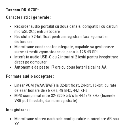
Tascam DR-07XP:
Caracteristici generale:
Recorder audio portabil cu doua canale, compatibil cu carduri
microSDXC pentru stocare
Rezolutie 32-bit float pentru inregistrari fara zgomot si
distorsiuni
Microfoane condensator integrate, capabile sa gestioneze
surse si medii zgomotoase de pana la 125 dB SPL
Interfata audio USB-C cu 2 intrari si 2 iesiri pentru inregistrare
direct pe computer
Autonomie de peste 17 ore cu doua baterii alcaline AA
Formate audio acceptate:
Linear PCM (WAV/BWF) la 32-bit float, 24-bit, 16-bit, cu rate
de esantionare de 96 kHz, 48 kHz, 44,1 kHz
MP3 comprimat intre 32-320 kbit/s la 44,1/48 kHz (fisierele
VBR pot fi redate, dar nu inregistrate)
Inregistrare:
Microfoane stereo cardioide configurabile in orientare AB sau
XY