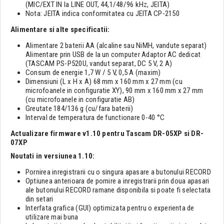
(MIC/EXT IN la LINE OUT, 44,1/48/96 kHz, JEITA)
Nota: JEITA indica conformitatea cu JEITA CP-2150
Alimentare si alte specificatii:
Alimentare 2 baterii AA (alcaline sau NiMH, vandute separat)
Alimentare prin USB de la un computer Adaptor AC dedicat
(TASCAM PS-P520U, vandut separat, DC 5 V, 2 A)
Consum de energie 1,7 W / 5 V, 0,5 A (maxim)
Dimensiuni (L x H x A) 68 mm x 160 mm x 27 mm (cu
microfoanele in configuratie XY), 90 mm x 160 mm x 27 mm
(cu microfoanele in configuratie AB)
Greutate 184/136 g (cu/fara baterii)
Interval de temperatura de functionare 0-40 °C
Actualizare firmware v1.10 pentru Tascam DR-05XP si DR-
07XP
Noutati in versiunea 1.10:
Pornirea inregistrarii cu o singura apasare a butonului RECORD
Optiunea anterioara de pornire a inregistrarii prin doua apasari
ale butonului RECORD ramane disponibila si poate fi selectata
din setari
Interfata grafica (GUI) optimizata pentru o experienta de
utilizare mai buna