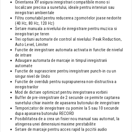
Orientarea XY asigura inregistrari compatibile mono si
localizare precisa a sunetului, ideale pentru interviuri sau
inregistrari ambientale
Filtru comutabil pentru reducerea zgomotelor joase nedorite
(40 Hz, 80 Hz, 120 Hz)
Setare manuala a nivelului de inregistrare pentru muzica si
inregistrari pe teren
Trei optiuni automate de control al nivelului: Peak Reduction,
Auto Level, Limiter
Functie de inregistrare automata activata in functie de nivelul
de intrare
Adaugare automata de marcaje in timpul inregistrarii
automate
Functie de suprascriere pentru inregistrare punch-in cu un
singur nivel de Undo
Functie de overdub pentru suprapunerea non-distructiva a
inregistrarilor
Mod de dictare optimizat pentru inregistrarea vorbirii
Buffer de pre-inregistrare de 2 secunde ce permite captarea
sunetului chiar inainte de apasarea butonului de inregistrare
Temporizator de inregistrare cu pornire la 5 sau 10 secunde
dupa apasarea butonului RECORD
Posibilitatea de a crea un fisier nou manual sau automat, la
atingerea unei dimensiuni maxime prestabilite
Setare de marcaje pentru acces rapid la pozitii audio