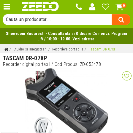
0
Cauta o categorie...
Cauta un producator...
Cauta un produs...
Showroom Bucuresti - Consultanta si Ridicare Comenzi. Program
L-V / 10:00 - 19:00. Vezi adresa!
Studio si Inregistrari
Recordere portabile
Tascam DR-07XP
TASCAM DR-07XP
Recorder digital portabil
/ Cod Produs:
ZD-053478