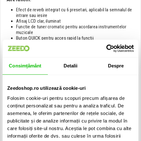
Efect de reverb integrat cu 6 presetari, aplicabil la semnalul de
intrare sau iesire
Afisaj LCD clar, iluminat
Functie de tuner cromatic pentru acordarea instrumentelor
muzicale
Buton QUICK pentru acces rapid la functii
Functie de divizare a fisierelor pentru eliminarea zgomotelor
nedorite sau extragerea sectiunilor utile din inregistrari lungi
Gestionarea folderelor pentru organizarea fisierelor
Functie Hold pentru prevenirea actionarilor accidentale
Consimțământ
Detalii
Despre
Meniul poate fi afisat in mai multe limbi, inclusiv engleza,
germana, franceza, italiana, spaniola, portugheza, coreeana,
japoneza, chineza si rusa
Port USB 2.0 pentru transfer de fisiere catre si de pe
Zeedoshop.ro utilizează cookie-uri
computer (USB-C)
Alimentare cu 2 baterii AA alcaline sau NiMH, prin USB sau
Folosim cookie-uri pentru scopuri precum afișarea de
adaptor AC optional (Tascam PS-P520U)
conținut personalizat sau pentru a analiza traficul. De
Adaptor pentru stativ (1/4 inch) pe partea inferioara pentru
montare pe trepied sau suport de microfon
asemenea, le oferim partenerilor de rețele sociale, de
publicitate și de analize informații cu privire la modul în
Specificatii tehnice:
care folosiți site-ul nostru. Aceștia le pot combina cu alte
Suport media de inregistrare
informații oferite de dvs. sau culese în urma folosirii
microSD/microSDHC/microSDXC (pana la 512 GB)