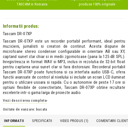
TASCAM
in Romania
produse 100% originale
Informatii produs:
Tascam DR-07XP
Tascam DR-07XP este un recorder portabil performant, ideal pentru
muzicieni, jurnalisti si creatori de continut. Acesta dispune de
microfoane stereo condenser configurabile in orientare AB sau XY,
captand sunet clar chiar si in medii zgomotoase (pana la 125 dB SPL).
Inregistreaza in format WAV si MP3, inclus in rezolutia de 32-bit float
pentru captarea unui sunet clar si fara distorsiuni. Recorderul portabil
Tascam DR-07XP poate functiona si ca interfata audio USB-C, ofera
functii avansate de control al nivelului si include un ecran LCD iluminat
pentru o utilizare usoara si rapida. Cu o autonomie de peste 17 ore si
optiuni flexibile de conectivitate, Tascam DR-07XP obtine rezultate
excelente intr-o gama larga de proiecte audio.
Vezi descrierea completa
›
Unitate de vanzare: bucata
INFORMATII
SPECIFICATII
VIDEO PRODUS (1)
COMENTARII CLIENTI