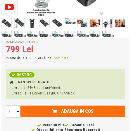
Pret de vanzare (TVA inclus):
799 Lei
In rate de la 133.17 Lei / luna
- vezi detalii
IN STOC
TRANSPORT GRATUIT
• Livrare in 24-48h de Luni-Vineri
• Livrabil si la Locker (EasyBOX / FANBox)
ADAUGA IN COS
Retur 30 zile
Garantie 3 ani
Disponibil si in
Showroom Bucuresti