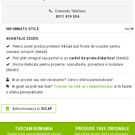
Comanda Telefonic
0311 019 554
INFORMATII UTILE
vezi
AVANTAJE ZEEDO:
Pentru acest produs primesti
16 Lei
sub forma de voucher pentru
comenzi viitoare! (detalii)
Poti plati integral sau partial si cu
cardul de prima didactica!
(detalii)
Divizie dedicata pentru proiecte: consultanta, proiectare si instalare.
(detalii)
Ai un proiect sau esti revanzator? Cere o oferta personalizata!
Ai gasit un pret mai bun?
Trimite-ne link-ul competitorului
si iti facem
o oferta personalizata!
Achizitioneaza in
SICAP
TASCAM
ROMANIA
PRODUSE 100% ORIGINALE
Zeedo este reprezentantul oficial
Importam direct de la producator -