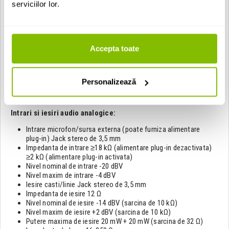
serviciilor lor.
Format de inregistrare/redare:
WAV Frecventa de esantionare: 44,1/48/96 kHz
Rezolutie: 16-bit / 24-bit / 32-bit float
MP3 Frecventa de esantionare: 44,1/48 kHz
Accepta toate
Bit rate: 32/64/96/128/192/256/320 kbit/s
Numar de canale:
Personalizează
Canale de intrare: 2 (stereo)
Track-uri de inregistrare: 2 (stereo)
Intrari si iesiri audio analogice:
Intrare microfon/sursa externa (poate furniza alimentare
plug-in) Jack stereo de 3,5 mm
Impedanta de intrare ≥18 kΩ (alimentare plug-in dezactivata)
≥2 kΩ (alimentare plug-in activata)
Nivel nominal de intrare -20 dBV
Nivel maxim de intrare -4 dBV
Iesire casti/linie Jack stereo de 3,5 mm
Impedanta de iesire 12 Ω
Nivel nominal de iesire -14 dBV (sarcina de 10 kΩ)
Nivel maxim de iesire +2 dBV (sarcina de 10 kΩ)
Putere maxima de iesire 20 mW + 20 mW (sarcina de 32 Ω)