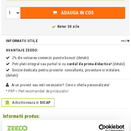
ADAUGA IN COS
Retur 30 zile
INFORMATII UTILE
vezi
AVANTAJE ZEEDO:
2% din valoarea comenzii puncte bonus! (detalii)
Poti plati integral sau partial si cu
cardul de prima didactica!
(detalii)
Divizie dedicata pentru proiecte: consultanta, proiectare si instalare.
(detalii)
Ai un proiect sau esti revanzator? Cere o oferta personalizata!
* PRP = Pret recomandat de producator
Achizitioneaza in
SICAP
Informatii produs:
Omnilux PAR-56 230V/500W NSP 2000h H