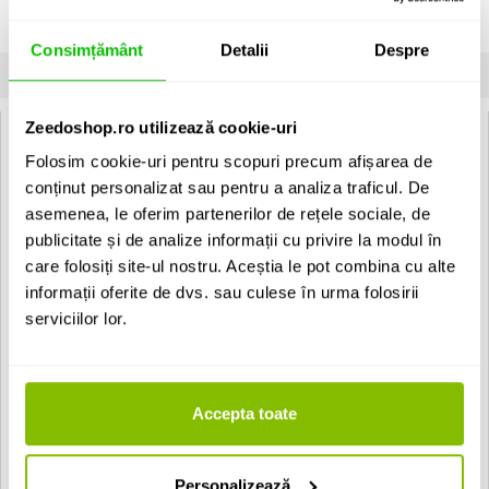
Lampa pentru PAR 56 Omnilux cu putere de 500W si lentila NSP.
Unitate de vanzare: bucata
Consimțământ
Detalii
Despre
SPECIFICATII
COMENTARII CLIENTI (
0
)
Zeedoshop.ro utilizează cookie-uri
Specificatii Tehnice Omnilux PAR-56 230V/500W NSP 2000h H
Folosim cookie-uri pentru scopuri precum afișarea de
Putere
500W
conținut personalizat sau pentru a analiza traficul. De
asemenea, le oferim partenerilor de rețele sociale, de
Soclu
GX 16d
publicitate și de analize informații cu privire la modul în
care folosiți site-ul nostru. Aceștia le pot combina cu alte
Tensiune
230V
informații oferite de dvs. sau culese în urma folosirii
Durata de
serviciilor lor.
2000 h
viata
Temperatura
3000K
de culoare
Accepta toate
Pentru PAR
PAR 56
Personalizează
Tip produs
Lampa PAR 56