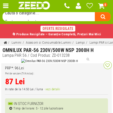
0
Cauta o categorie...
Cauta un producator...
Cauta un produs...
OFERTE RESIGILATE
🔄 Produse Resigilate – Garanție Completă, Prețuri Mai Mici
Lumini
Accesorii si Consumabile Lumini
Lampi
Lampi PAR si La
OMNILUX PAR-56 230V/500W NSP 2000H H
Lampa PAR 56
/ Cod Produs:
ZD-013238
PRP*: 96 Lei
Pret de vanzare (TVA inclus):
87 Lei
In rate de la 14.50 Lei / luna
- vezi detalii
IN STOC FURNIZOR
Timp de livrare: 5 - 12 zile lucratoare