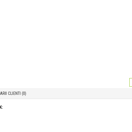
RII CLIENTI (
0
)
K: