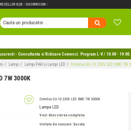
Cauta un produs...
RESELLER B2B
SHOWROOM
Cauta o categorie...
Cauta un producator...
Cauta un produs...
uresti - Consultanta si Ridicare Comenzi. Program L-V / 10:00 - 19:00.
ni
Lampi
Lampi PAR si Lampi LED
Omnilux GU-10 230V LED SMD 7W 
D 7W 3000K
Omnilux GU-10 230V LED SMD 7W 3000K
Lampa LED
Vezi descrierea completa
›
Unitate de vanzare: bucata