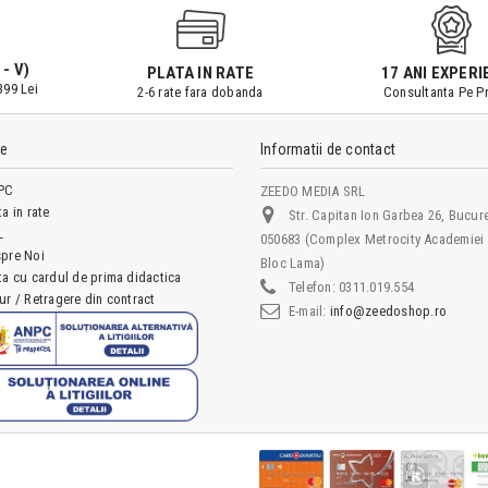
 - V)
PLATA IN RATE
17 ANI EXPERI
399 Lei
2-6 rate fara dobanda
Consultanta Pe Pr
le
Informatii de contact
PC
ZEEDO MEDIA SRL
ta in rate
Str. Capitan Ion Garbea 26, Bucure
L
050683 (Complex Metrocity Academiei 
pre Noi
Bloc Lama)
ta cu cardul de prima didactica
Telefon:
0311.019.554
ur / Retragere din contract
E-mail:
info@zeedoshop.ro