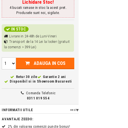
Lichidare Stoc!
4 bucati ramase in stoc la acest pret.
Produsele sunt noi, sigilate.
IN STOC
Livrare in 24-48h de Luni-Vineri
Transport de la 14 Lei la locker (gratuit
la comenzi > 399 Lei)
ADAUGA IN COS
Retur 30 zile
Garantie 2 ani
Disponibil si in
Showroom Bucuresti
Comanda Telefonic
0311 019 554
INFORMATII UTILE
vezi
AVANTAJE ZEEDO:
2% din valoarea comenzii puncte bonus!