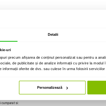
Detalii
kie-uri
puri precum afișarea de conținut personalizat sau pentru a anali
ociale, de publicitate și de analize informații cu privire la modul în
informații oferite de dvs. sau culese în urma folosirii serviciilor 
i LED Omnilux
si Lampi LED
Personalizează
i cumparat si: