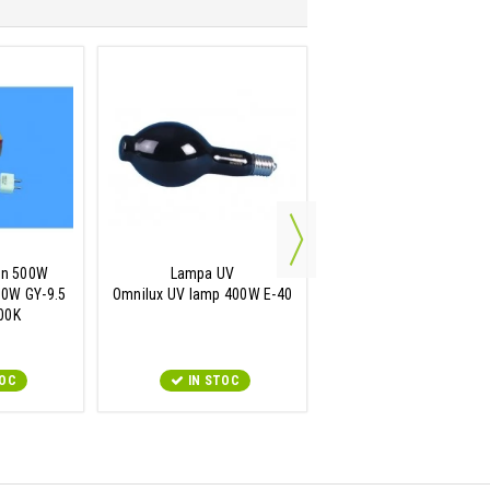
en 500W
Lampa UV
Lampa cu descarcar
00W GY-9.5
Omnilux UV lamp 400W E-40
Omnilux OBA 1200
00K
100V/1200W SFc-15 56
TOC
IN STOC
IN STOC