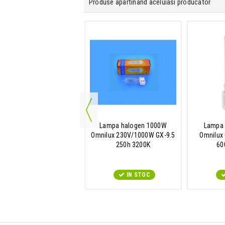
Produse apartinand aceluiasi producator
Lampa PAR 36
Lampa halogen 1000W
Lampa 
nilux PAR-36 6.4V/30W
Omnilux 230V/1000W GX-9.5
Omnilux
G53 WFL 300h
250h 3200K
60
Contactati-ne pentru
IN STOC
isponibilitate