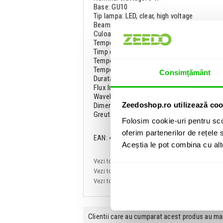
Base: GU10
Tip lampa: LED, clear, high voltage
Beam angle: 38°
Culoare lumina: Alb
Temperatura culoare: 3000K
Timp de incalzire: 1 s
Temperatura maxima de operare: 40° C
Temperatura minima de operare: 20° C
Consimțământ
Durata de viata lampa: 20000 h
Flux luminos: 609 lm
Wavelength: 605 nm
Zeedoshop.ro utilizează coo
Dimensiuni: 54x51 mm
Greutate: 60 g
Folosim cookie-uri pentru sco
oferim partenerilor de rețele s
EAN: 4026397604597
Aceștia le pot combina cu alte 
Vezi toate produsele de tip
Lampi PAR si Lamp
Vezi toate produsele din categoria
Lampi PAR 
Vezi toate produsele producatorului
Omnilux
Clientii care au cumparat acest produs au ma