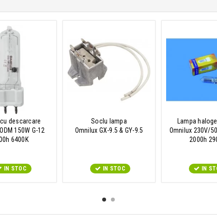
cu descarcare
Soclu lampa
Lampa halog
 ODM 150W G-12
Omnilux GX-9.5 & GY-9.5
Omnilux 230V/5
00h 6400K
2000h 29
IN STOC
IN STOC
IN S