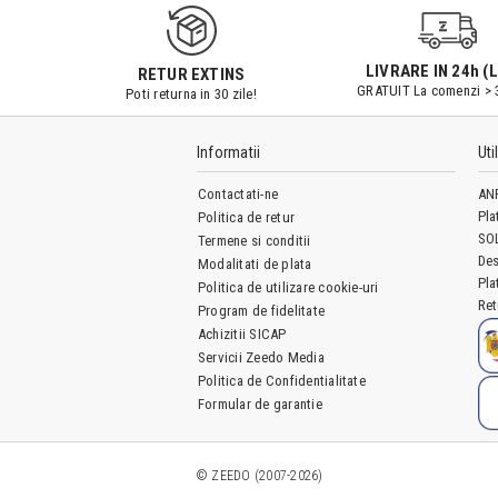
LIVRARE IN 24h (L
RETUR EXTINS
GRATUIT La comenzi > 
Poti returna in 30 zile!
Informatii
Uti
Contactati-ne
AN
Pla
Politica de retur
SO
Termene si conditii
Des
Modalitati de plata
Pla
Politica de utilizare cookie-uri
Ret
Program de fidelitate
Achizitii SICAP
Servicii Zeedo Media
Politica de Confidentialitate
Formular de garantie
© ZEEDO (2007-2026)