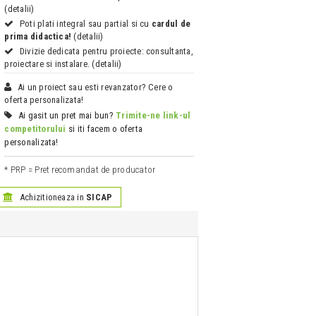
(detalii)
Poti plati integral sau partial si cu
cardul de
prima didactica!
(detalii)
Divizie dedicata pentru proiecte: consultanta,
proiectare si instalare. (detalii)
Ai un proiect sau esti revanzator? Cere o
oferta personalizata!
Ai gasit un pret mai bun?
Trimite-ne link-ul
competitorului
si iti facem o oferta
personalizata!
* PRP = Pret recomandat de producator
Achizitioneaza in
SICAP