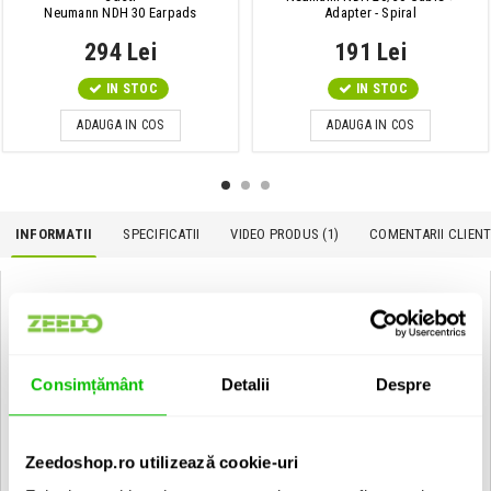
Neumann NDH 30 Earpads
Adapter - Spiral
294 Lei
191 Lei
IN STOC
IN STOC
ADAUGA IN COS
ADAUGA IN COS
INFORMATII
SPECIFICATII
VIDEO PRODUS (1)
COMENTARII CLIENTI
Neumann NDH 30 Black Edition:
Caracteristici generale:
Raspuns in frecventa liniar
Imagine stereo detaliata
Consimțământ
Detalii
Despre
Compatibilitate in mix si sonoritate cu monitoarele din seria
Neumann KH-Line
Confort in sesiuni indelungate de utilizare
Zeedoshop.ro utilizează cookie-uri
Cablu balansat intern (detasabil)
Constructie pliabila pentru un transport usor