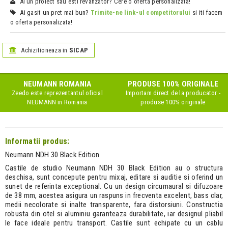
Ai un proiect sau esti revanzator? Cere o oferta personalizata!
Ai gasit un pret mai bun?
Trimite-ne link-ul competitorului
si iti facem
o oferta personalizata!
Achizitioneaza in
SICAP
NEUMANN
ROMANIA
PRODUSE 100% ORIGINALE
Zeedo este reprezentantul oficial
Importam direct de la producator -
NEUMANN
in Romania
produse 100% originale
Informatii produs:
Neumann NDH 30 Black Edition
Castile de studio Neumann NDH 30 Black Edition au o structura
deschisa, sunt concepute pentru mixaj, editare si auditie si oferind un
sunet de referinta exceptional. Cu un design circumaural si difuzoare
de 38 mm, acestea asigura un raspuns in frecventa excelent, bass clar,
medii necolorate si inalte transparente, fara distorsiuni. Constructia
robusta din otel si aluminiu garanteaza durabilitate, iar designul pliabil
le face ideale pentru transport. Castile sunt echipate cu un cablu