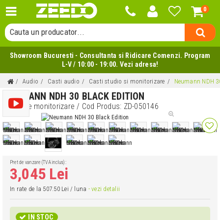
0
Cauta o categorie...
Cauta un producator...
Cauta un produs...
Showroom Bucuresti - Consultanta si Ridicare Comenzi. Program
L-V / 10:00 - 19:00. Vezi adresa!
Audio
Casti audio
Casti studio si monitorizare
Neumann NDH 30 
NEUMANN NDH 30 BLACK EDITION
Casti de monitorizare
/ Cod Produs:
ZD-050146
Pret de vanzare (TVA inclus):
3,045 Lei
In rate de la 507.50 Lei / luna
- vezi detalii
IN STOC