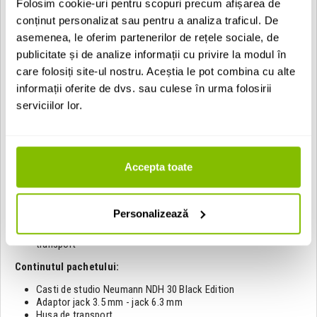
Folosim cookie-uri pentru scopuri precum afișarea de
Specificatii tehnice:
conținut personalizat sau pentru a analiza traficul. De
asemenea, le oferim partenerilor de rețele sociale, de
Castile includ cablu detasabil
Design circumaural
publicitate și de analize informații cu privire la modul în
Sistem deschis
care folosiți site-ul nostru. Aceștia le pot combina cu alte
Raspuns in frecventa: 12 - 34.000 Hz
informații oferite de dvs. sau culese în urma folosirii
Impedanta: 120 Ohmi
Sensibilitate: 104 dB SPL/1kHz/1Vrms
serviciilor lor.
Difuzor neodim de 38 mm
Putere maxima admisa: 1000 mW
Putere nominala admisa: 200 mW
Factor de distorsiune la 1 kHz si 100 dB SPL: <0,03 %
Accepta toate
Earpad-uri din spuma cu material textil, interschimbabile
Cablu pe o singura parte
Cablu cu o lungime de 3 m, interschimbabil, cu conector jack
de 3,5 mm
Personalizează
Greutate (fara cablu): 352 g
Include adaptor de la jack 3,5 mm la jack 6,3 mm si husa de
transport
Continutul pachetului:
Casti de studio Neumann NDH 30 Black Edition
Adaptor jack 3.5 mm - jack 6.3 mm
Husa de transport