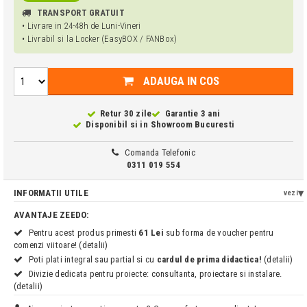
TRANSPORT GRATUIT
• Livrare in 24-48h de Luni-Vineri
• Livrabil si la Locker (EasyBOX / FANBox)
ADAUGA IN COS
Retur 30 zile
Garantie 3 ani
Disponibil si in
Showroom Bucuresti
Comanda Telefonic
0311 019 554
INFORMATII UTILE
vezi
AVANTAJE ZEEDO:
Pentru acest produs primesti
61 Lei
sub forma de voucher pentru
comenzi viitoare! (detalii)
Poti plati integral sau partial si cu
cardul de prima didactica!
(detalii)
Divizie dedicata pentru proiecte: consultanta, proiectare si instalare.
(detalii)