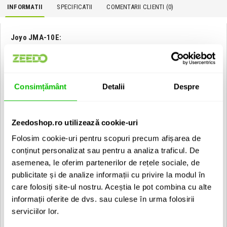
INFORMATII
SPECIFICATII
COMENTARII CLIENTI (
0
)
Joyo JMA-10E:
Caracteristici:
Canal clean
Canal OD
Mufa jack Aux-In pentru redarea de piese si backing track-uri
Consimțământ
Detalii
Despre
Iesire jack stereo de 3.5 mm pentru casti
Specificatii
:
Zeedoshop.ro utilizează cookie-uri
Putere: 10 W RMS
Difuzor: 5 inch
Folosim cookie-uri pentru scopuri precum afișarea de
Alimentare: Alimentator 9V 1200mA sau 6 baterii AA (ce
conținut personalizat sau pentru a analiza traficul. De
ofera pana la 3 ore de functionare)
asemenea, le oferim partenerilor de rețele sociale, de
Dimensiuni: 240x150x170 mm
Greutate: 1300 g
publicitate și de analize informații cu privire la modul în
care folosiți site-ul nostru. Aceștia le pot combina cu alte
EAN: 6972716322377
informații oferite de dvs. sau culese în urma folosirii
serviciilor lor.
Vezi toate produsele de tip
Combo de chitara Joyo