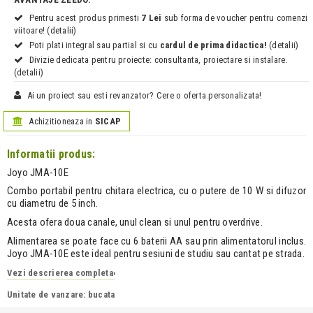
Pentru acest produs primesti
7 Lei
sub forma de voucher pentru comenzi
viitoare! (detalii)
Poti plati integral sau partial si cu
cardul de prima didactica!
(detalii)
Divizie dedicata pentru proiecte: consultanta, proiectare si instalare.
(detalii)
Ai un proiect sau esti revanzator? Cere o oferta personalizata!
Achizitioneaza in
SICAP
Informatii produs:
Joyo JMA-10E
Combo portabil pentru chitara electrica, cu o putere de 10 W si difuzor
cu diametru de 5 inch.
Acesta ofera doua canale, unul clean si unul pentru overdrive.
Alimentarea se poate face cu 6 baterii AA sau prin alimentatorul inclus.
Joyo JMA-10E este ideal pentru sesiuni de studiu sau cantat pe strada.
Vezi descrierea completa
›
Unitate de vanzare: bucata