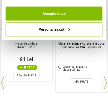
Vezi toate produsele din categoria
Combo de chitara
Vezi toate produsele producatorului
Joyo
Accepta toate
Clientii care au cumparat acest produs au mai cumparat si:
Personalizează
Husa de chitara
Chitara electrica cu scala redusa
Ibanez IGB101
Epiphone Les Paul Express VS
81 Lei
Contactati-ne pentru
IN STOC
disponibilitate
ADAUGA IN COS
MAI MULTE