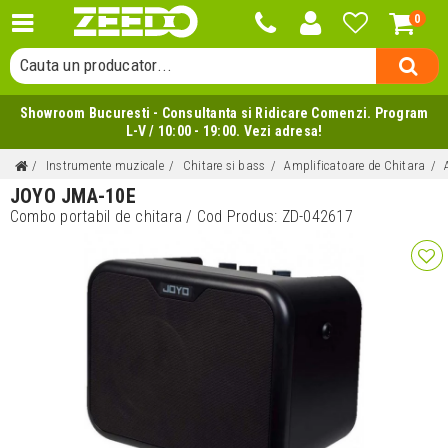
0
Cauta o categorie...
Cauta un producator...
Cauta un produs...
Showroom Bucuresti - Consultanta si Ridicare Comenzi. Program
L-V / 10:00 - 19:00. Vezi adresa!
Instrumente muzicale
Chitare si bass
Amplificatoare de Chitara
JOYO JMA-10E
Combo portabil de chitara
/ Cod Produs:
ZD-042617