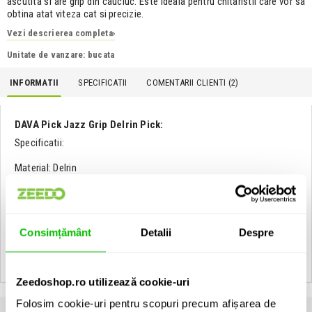
ascutita si are grip din cauciuc. Este ideala pentru chitaristii care vor sa
obtina atat viteza cat si precizie.
Vezi descrierea completa
›
Unitate de vanzare: bucata
INFORMATII
SPECIFICATII
COMENTARII CLIENTI (
2
)
DAVA Pick Jazz Grip Delrin Pick:
Specificatii:
Material: Delrin
EAN: 676744090722
Consimțământ
Detalii
Despre
Vezi toate produsele de tip
Pene de chitara DAVA Pick
Vezi toate produsele din categoria
Pene de chitara
Vezi toate produsele producatorului
DAVA Pick
Zeedoshop.ro utilizează cookie-uri
Folosim cookie-uri pentru scopuri precum afișarea de
Clientii care au cumparat acest produs au mai cumparat si: