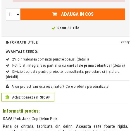
ADAUGA IN COS
Retur 30 zile
INFORMATII UTILE
vezi
AVANTAJE ZEEDO:
2% din valoarea comenzii puncte bonus! (detalii)
Poti plati integral sau partial si cu
cardul de prima didactica!
(detalii)
Divizie dedicata pentru proiecte: consultanta, proiectare si instalare.
(detalii)
Ai un proiect sau esti revanzator? Cere o oferta personalizata!
Achizitioneaza in
SICAP
Informatii produs:
DAVA Pick Jazz Grip Delrin Pick
Pana de chitara, fabricata din delrin. Aceasta este foarte rigida,