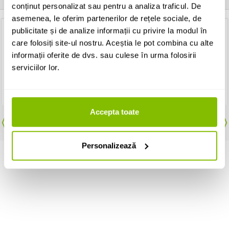
conținut personalizat sau pentru a analiza traficul. De
asemenea, le oferim partenerilor de rețele sociale, de
publicitate și de analize informații cu privire la modul în
Pana chitara pentru deget
care folosiți site-ul nostru. Aceștia le pot combina cu alte
GEWA Thumb Ring Celluloid
Bete de tobe
informații oferite de dvs. sau culese în urma folosirii
Meinl Standard 5A Drumstick
American Hickory SB101
serviciilor lor.
6 Lei
56 Lei
IN STOC
Contactati-ne pentru
disponibilitate
ADAUGA IN COS
Accepta toate
ADAUGA IN COS
Personalizează