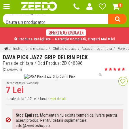
0
Cauta o categorie...
Cauta un producator...
Cauta un produs...
OFERTE RESIGILATE
🔄 Produse Resigilate – Garanție Completă, Prețuri Mai Mici
Instrumente muzicale
Chitare si bass
Accesorii de chitara
Pene de
DAVA PICK JAZZ GRIP DELRIN PICK
Pana de chitara
/ Cod Produs:
ZD-048396
(2 review-uri)
Pret de vanzare (TVA inclus):
7 Lei
In rate de la 1.17 Lei / luna
- vezi detalii
Momentan nu exista termen de livrare pentru
Stoc Epuizat.
acest produs. Pentru detalii suplimentare:
info@zeedoshop.ro.