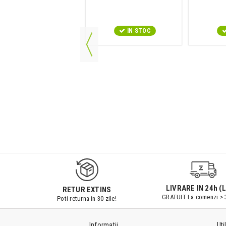
IN STOC
IN STOC
LIVRARE IN 24h (L
RETUR EXTINS
GRATUIT La comenzi > 
Poti returna in 30 zile!
Informatii
Uti