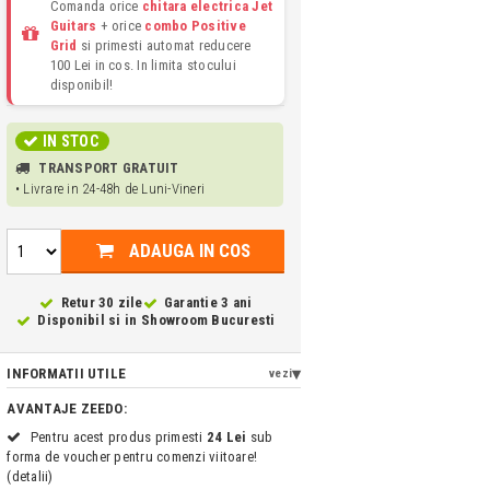
Comanda orice
chitara electrica Jet
Guitars
+ orice
combo Positive
Grid
si primesti automat reducere
100 Lei in cos. In limita stocului
disponibil!
IN STOC
TRANSPORT GRATUIT
• Livrare in 24-48h de Luni-Vineri
ADAUGA IN COS
Retur 30 zile
Garantie 3 ani
Disponibil si in
Showroom Bucuresti
INFORMATII UTILE
vezi
AVANTAJE ZEEDO:
Pentru acest produs primesti
24 Lei
sub
forma de voucher pentru comenzi viitoare!
(detalii)