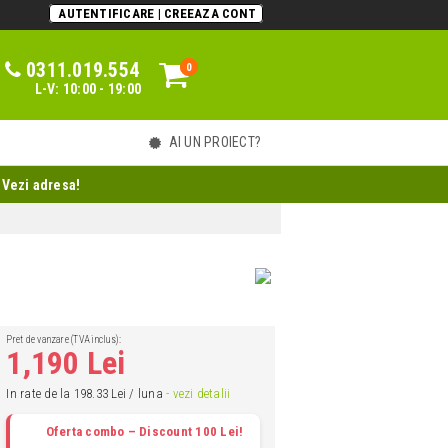
AUTENTIFICARE | CREEAZA CONT
0311.019.554
0
0
L-V: 10:00 - 19:00
AI UN PROIECT?
 Vezi adresa!
Pret de vanzare (TVA inclus):
1,190 Lei
In rate de la 198.33 Lei / luna
- vezi detalii
Oferta combo – Discount 100 Lei!