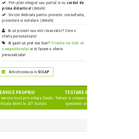
Poti plati integral sau partial si cu
cardul de
prima didactica!
(detalii)
Divizie dedicata pentru proiecte: consultanta,
proiectare si instalare. (detalii)
Ai un proiect sau esti revanzator? Cere o
oferta personalizata!
Ai gasit un pret mai bun?
Trimite-ne link-ul
competitorului
si iti facem o oferta
personalizata!
Achizitioneaza in
SICAP
ERVICE PROPRIU
TESTARE IN SHOWROOM
 service local prin echipa Zeedo.
Testezi si compari produsele impreuna cu
ficiala direct la JET Guitars.
specialisti acreditati de brand