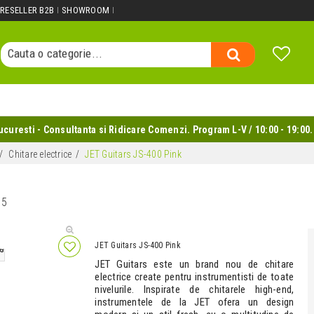
Cauta un produs...
RESELLER B2B
SHOWROOM
Cauta o categorie...
Cauta un producator...
Cauta un produs...
uresti - Consultanta si Ridicare Comenzi. Program L-V / 10:00 - 19:00.
Chitare electrice
JET Guitars JS-400 Pink
05
JET Guitars JS-400 Pink
JET Guitars este un brand nou de chitare
electrice create pentru instrumentisti de toate
nivelurile. Inspirate de chitarele high-end,
instrumentele de la JET ofera un design