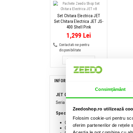
Set Chitara Electrica JET
Set Chitara Electrica JET JS-
400 Shell Pink
1,299 Lei
Contactati-ne pentru
disponibilitate
ADAUGA IN COS
INFORMATII
SPECIFICATII
COMENTA
Consimțământ
JET Guitars JS-400 Pink:
Seria 400 de la JET Guitars vine cu modele 
Zeedoshop.ro utilizează coo
Specificatii:
Folosim cookie-uri pentru sco
Cheite: Chrome
oferim partenerilor de rețele s
Gat: Canadian roasted maple
Aceștia le pot combina cu alte 