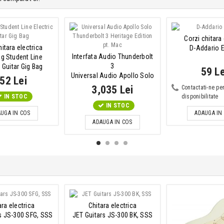
Corzi chitara
itara electrica
D-Addario 
Interfata Audio Thunderbolt
g Student Line
3
c Guitar Gig Bag
59 Le
Universal Audio Apollo Solo
52 Lei
Thunderbolt 3 Heritage...
3,035 Lei
Contactati-ne pe
IN STOC
disponibilitate
IN STOC
UGA IN COS
ADAUGA IN
ADAUGA IN COS
ara electrica
Chitara electrica
s JS-300 SFG, SSS
JET Guitars JS-300 BK, SSS