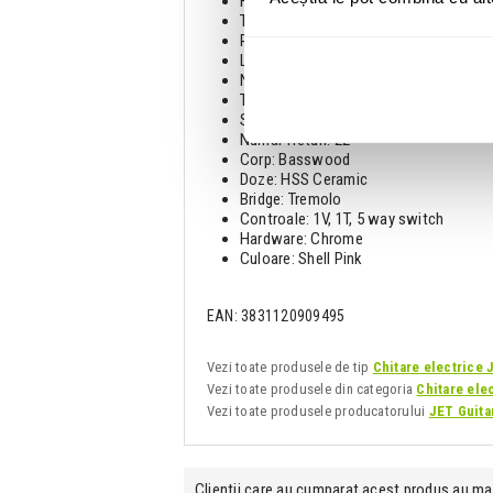
Forma gat: Modern C
Tastiera: Rosewood (Palisandru)
Radius: 9,5"
Latime nut: 1,65"
Nut: Bone
Truss rod: Double action
Scala: 25,5"
Numar freturi: 22
Corp: Basswood
Doze: HSS Ceramic
Bridge: Tremolo
Controale: 1V, 1T, 5 way switch
Hardware: Chrome
Culoare: Shell Pink
EAN: 3831120909495
Vezi toate produsele de tip
Chitare electrice 
Vezi toate produsele din categoria
Chitare ele
Vezi toate produsele producatorului
JET Guita
Clientii care au cumparat acest produs au ma