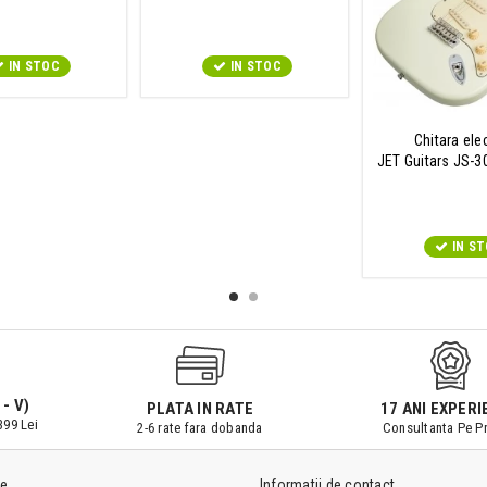
IN STOC
IN STOC
Chitara ele
JET Guitars JS-3
IN S
 - V)
PLATA IN RATE
17 ANI EXPERI
399 Lei
2-6 rate fara dobanda
Consultanta Pe Pr
le
Informatii de contact