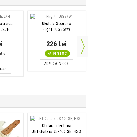
 clasica
Ukulele Soprano
Cablu de instrument Ja
EJ27H
Flight TUS35YW
Jack
Adam Hall 4Star Instru
i
226 Lei
1.5m ANGLED
50 Lei
ntru
IN STOC
IN STOC
ADAUGA IN COS
 COS
ADAUGA IN COS
Chitara electrica
Chitara electrica
JET Guitars JS-400 SB, HSS
JET Guitars JT-300 B