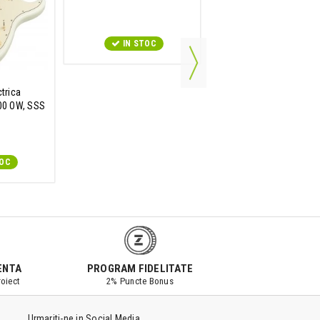
IN STOC
IN STOC
ctrica
00 OW, SSS
TOC
ENTA
PROGRAM FIDELITATE
oiect
2% Puncte Bonus
Urmariti-ne in Social Media