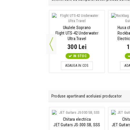
blu de instrument Jack-
Ukulele Soprano
Husa ch
Jack
Flight UTS-42 Underwater
Rockba
m Hall 4Star Instrument
Ultra Travel
Electri
3m Angled
59 Lei
300 Lei
1
IN STOC
IN STOC
ADAUGA IN COS
ADAUGA IN COS
ADA
Produse apartinand aceluiasi producator
Chitara electrica
Chitara electrica
Chit
 Guitars JS-400 OW, HSS
JET Guitars JS-300 SB, SSS
JET Guitar