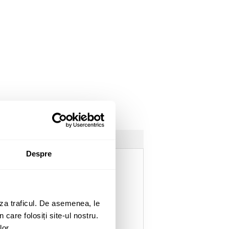
Despre
intr-o configuratie HSS.
za traficul. De asemenea, le
 care folosiți site-ul nostru.
lor.