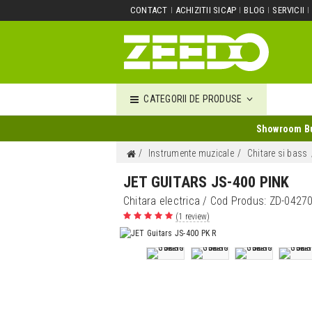
CONTACT
ACHIZITII SICAP
BLOG
SERVICII
CATEGORII DE PRODUSE
Showroom Buc
Instrumente muzicale
Chitare si bass
JET GUITARS JS-400 PINK
Chitara electrica
/ Cod Produs:
ZD-0427
(1 review)