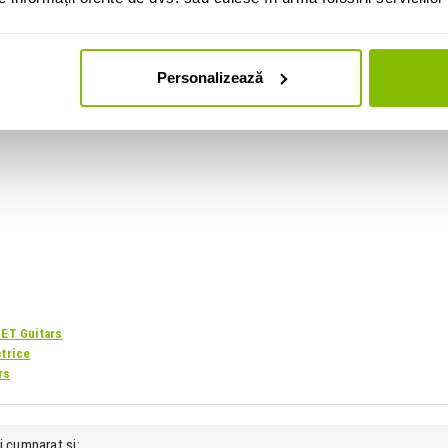
Personalizează
JET Guitars
ctrice
rs
i cumparat si: