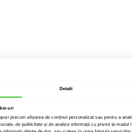
RII CLIENTI (
1
)
Detalii
autentice extrem de confortabile, de tip stratocaster cu doze ceramice, dar 
kie-uri
puri precum afișarea de conținut personalizat sau pentru a anali
ociale, de publicitate și de analize informații cu privire la modul în
informații oferite de dvs. sau culese în urma folosirii serviciilor 