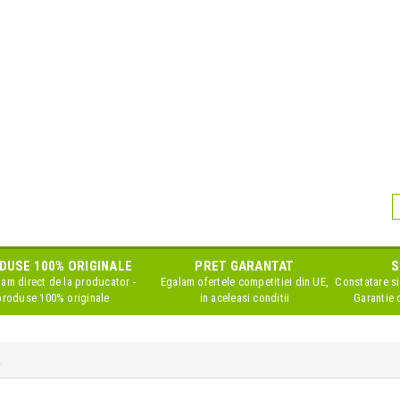
DUSE 100% ORIGINALE
PRET GARANTAT
S
am direct de la producator -
Egalam ofertele competitiei din UE,
Constatare si
produse 100% originale
in aceleasi conditii
Garantie o
k