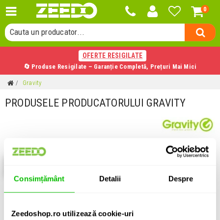
0
Cauta o categorie...
Cauta un producator...
Cauta un produs...
OFERTE RESIGILATE
🔄 Produse Resigilate – Garanție Completă, Prețuri Mai Mici
Gravity
PRODUSELE PRODUCATORULUI GRAVITY
Filtrează
Consimțământ
Detalii
Despre
Zeedoshop.ro utilizează cookie-uri