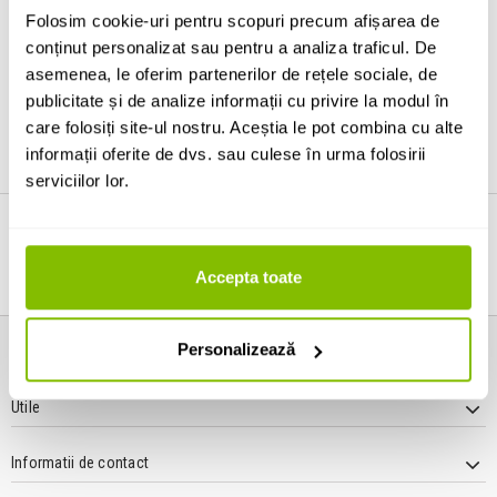
Se încarcă produsele ...
Folosim cookie-uri pentru scopuri precum afișarea de
conținut personalizat sau pentru a analiza traficul. De
asemenea, le oferim partenerilor de rețele sociale, de
publicitate și de analize informații cu privire la modul în
care folosiți site-ul nostru. Aceștia le pot combina cu alte
informații oferite de dvs. sau culese în urma folosirii
serviciilor lor.
LIVRARE IN 24h (L - V)
RETUR EXTINS
Accepta toate
GRATUIT La comenzi > 399 Lei
Poti returna in 30 zile!
Personalizează
Informatii
Utile
Informatii de contact